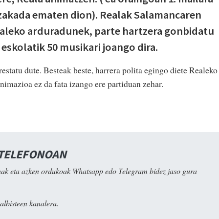
zakada ematen dion). Realak Salamancaren
ealeko arduradunek, parte hartzera gonbidatu
eskolatik 50 musikari joango dira.
estatu dute. Besteak beste, harrera polita egingo diete Realeko
Animazioa ez da fata izango ere partiduan zehar.
 TELEFONOAN
ak eta azken ordukoak Whatsapp edo Telegram bidez jaso gura
albisteen kanalera.