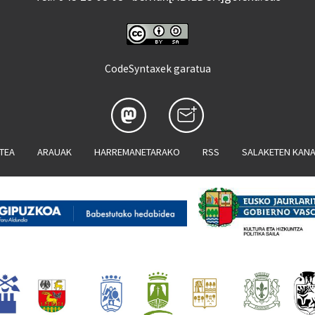
CodeSyntaxek garatua
ATEA
ARAUAK
HARREMANETARAKO
RSS
SALAKETEN KAN