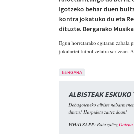
igotzeko behar duen bult
kontra jokatuko du eta R
dituzte. Bergarako Musika 
Egun horretarako egitarau zabala pr
jokalariei futbol zelaira sartzean. 
BERGARA
ALBISTEAK ESKUKO
Debagoieneko albiste nabarmenen
dituzu? Harpidetu zaitez doan!
WHATSAPP:
Batu zaitez
Goiena