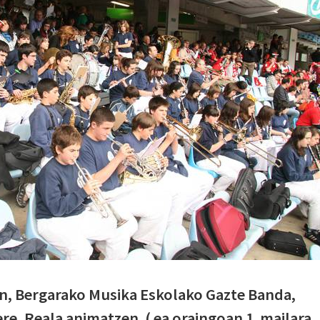
n, Bergarako Musika Eskolako Gazte Banda,
re, Reala animatzen. ( ea oraingoan 1. mailara