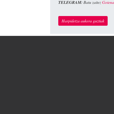
TELEGRAM:
Batu zaitez
Goiena
Harpidetza aukera guztiak