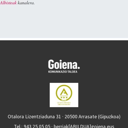
Albisteak
kanalera.
Otalora Lizentziaduna 31 · 20500 Arrasate (Gipuzkoa)
Tel.: 943 25 05 05 · berriak[ABILDUA]goiena.eus