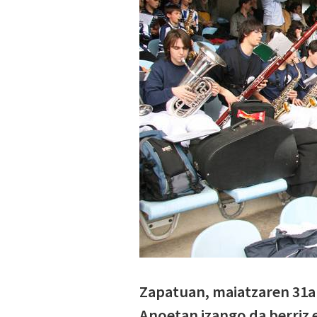
Zapatuan, maiatzaren 31a
Anoetan izango da berriz e