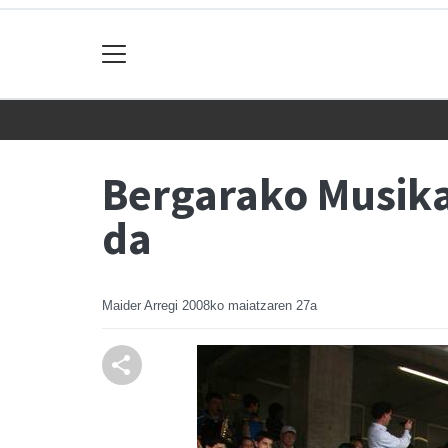
Bergarako Musika
da
Maider Arregi
2008ko maiatzaren 27a