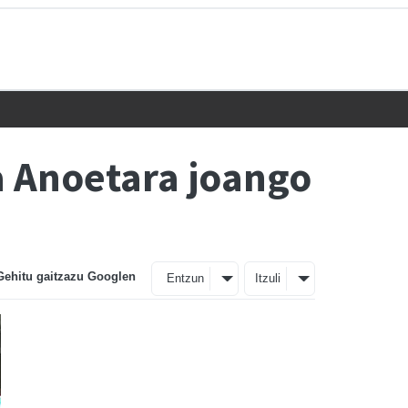
 Anoetara joango
Gehitu gaitzazu Googlen
Entzun
Itzuli