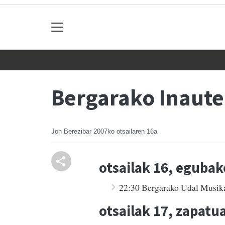
Bergarako Inaute
Jon Berezibar
2007ko otsailaren 16a
otsailak 16, egubak
22:30 Bergarako Udal Musika 
otsailak 17, zapatu