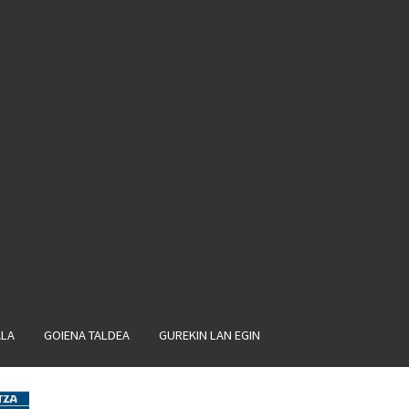
ALA
GOIENA TALDEA
GUREKIN LAN EGIN