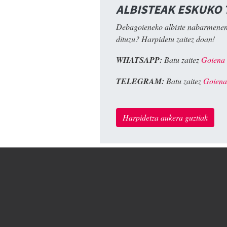
ALBISTEAK ESKUKO
Debagoieneko albiste nabarmenen
dituzu? Harpidetu zaitez doan!
WHATSAPP:
Batu zaitez
Goiena
TELEGRAM:
Batu zaitez
Goiena
Harpidetza aukera guztiak