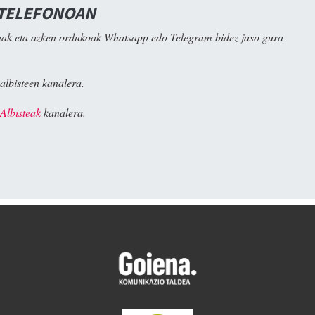
 TELEFONOAN
ak eta azken ordukoak Whatsapp edo Telegram bidez jaso gura
albisteen kanalera.
Albisteak
kanalera.