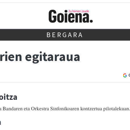
BERGARA
rien egitaraua
oitza
Bandaren eta Orkestra Sinfonikoaren kontzertua pilotalekuan
a