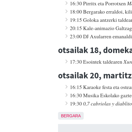
16:30 Pirritx eta Porrotxen
Ma
18:00 Bergarako erraldoi, kili
19:15 Goloka antzerki talde
20:15 Kale-animazio Galtzago
23:00 DJ Axularren emanaldi
otsailak 18, domek
17:30 Esointek taldearen
Xur
otsailak 20, martit
16:15 Karaoke festa eta ostea
16:30 Musika Eskolako gaztee
19:30
0,7 cabriolas y diablit
BERGARA