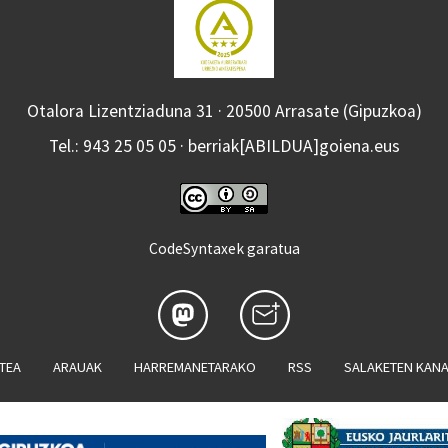
Otalora Lizentziaduna 31 · 20500 Arrasate (Gipuzkoa)
Tel.: 943 25 05 05 · berriak[ABILDUA]goiena.eus
CodeSyntaxek garatua
ATEA
ARAUAK
HARREMANETARAKO
RSS
SALAKETEN KAN