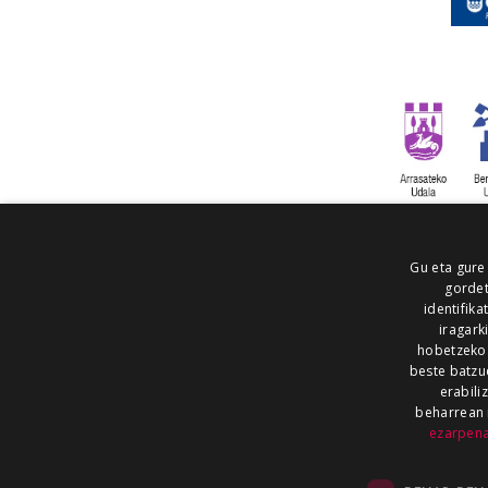
Gu eta gure
gordet
identifika
iragark
hobetzeko
beste batzu
erabili
beharrean 
ezarpen
AIARALDEA
AIKOR
AIURRI
ALEA
BEGITU
ERRAN
EUSKALERRIA IRRA