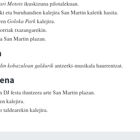
ri Motots
ikuskizuna pilotalekuan.
ki eta buruhandien kalejira San Martin kaletik hasita.
aren
Goloka Park
kalejira.
rriak txarangarekin.
a San Martin plazan.
a
din kobazuloan galdurik
antzerki-musikala haurrentzat.
zena
n DJ festa iluntzera arte San Martin plazan.
n kalejira.
os
taldearekin kalejira.