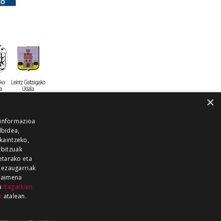
×
 informazioa
lbidea,
skaintzeko,
rbitzuak
etarako eta
 ezaugarriak
 baimena
zu
Iragarkien
k
atalean.
EITIA GUKA
AZKOITIA GUKA
BARRENA
GUKA
GUKA TELEBISTA
HIRUKA