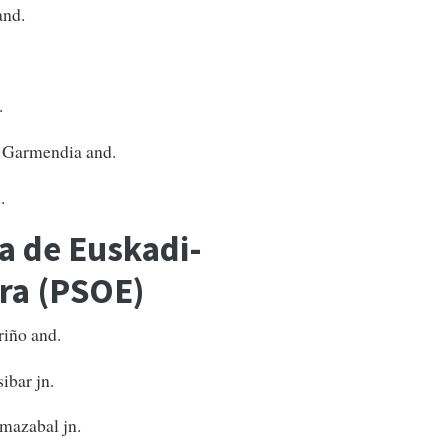
and.
.
Garmendia and.
.
ta de Euskadi-
ra (PSOE)
iño and.
bar jn.
mazabal jn.