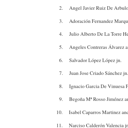
2. Angel Javier Ruiz De Arbulo 
3. Adoración Fernandez Marque
4. Julio Alberto De La Torre He
5. Angeles Contreras Álvarez a
6. Salvador López López jn.
7. Juan Jose Criado Sánchez jn
8. Ignacio Garcia De Vinuesa Fe
9. Begoña Mª Rosso Jiménez a
10. Isabel Caparros Martinez an
11. Narciso Calderón Valencia jn