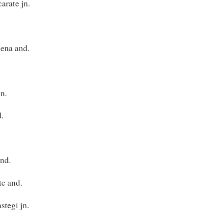
rate jn.
.
ena and.
n.
.
nd.
e and.
tegi jn.