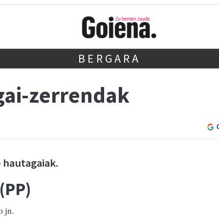
BERGARA
gai-zerrendak
 hautagaiak.
 (PP)
 jn.