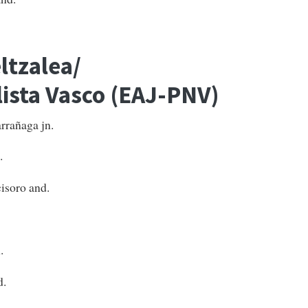
ltzalea/
lista Vasco (EAJ-PNV)
rañaga jn.
.
soro and.
.
d.