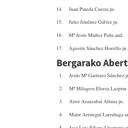
14. Juan Pineda Cuesta jn.
15. Julio Jiménez Gálvez jn.
16. Mª Jesús Muñoz Peña and.
17. Agustín Sánchez Horrillo jn.
Bergarako Abertz
1. Jesús Mª Garitazo Sánchez j
2. Mª Milagros Elorza Lazpiur 
3. Aitor Aranzabal Altuna jn.
4. Maite Aristegui Larrañaga a
5. Jose Luis Elkoro Unamuno j