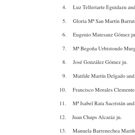
4. Luz Telleriarte Eguidazu and
5. Gloria Mª San Martín Barruti
6. Eugenio Matesanz Gómez jn
7. Mª Begoña Urbistondo Murg
8. José González Gómez jn.
9. Matilde Martín Delgado and
10. Francisco Morales Clemente 
11. Mª Isabel Rata Sacristán and
12. Juan Chups Alcaráz jn.
13. Manuela Barrenechea Mariño