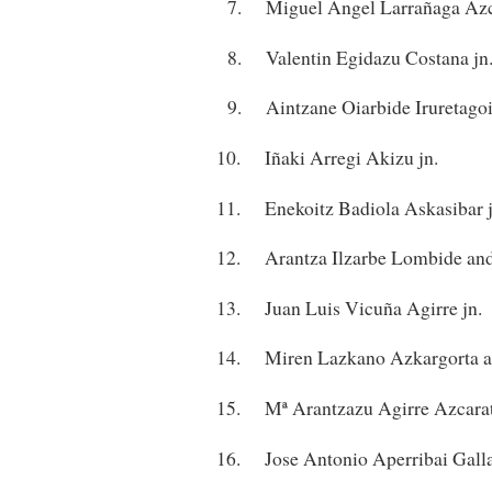
7. Miguel Angel Larrañaga Azca
8. Valentin Egidazu Costana jn
9. Aintzane Oiarbide Iruretagoi
10. Iñaki Arregi Akizu jn.
11. Enekoitz Badiola Askasibar j
12. Arantza Ilzarbe Lombide and
13. Juan Luis Vicuña Agirre jn.
14. Miren Lazkano Azkargorta a
15. Mª Arantzazu Agirre Azcarat
16. Jose Antonio Aperribai Gallas