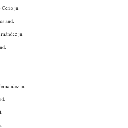
Cerio jn.
s and.
rnández jn.
nd.
.
rnandez jn.
nd.
d.
.