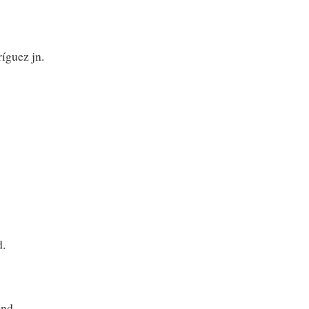
íguez jn.
.
nd.