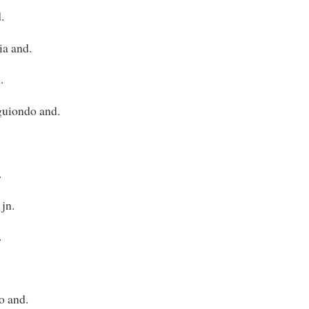
.
a and.
.
uiondo and.
.
jn.
.
 and.