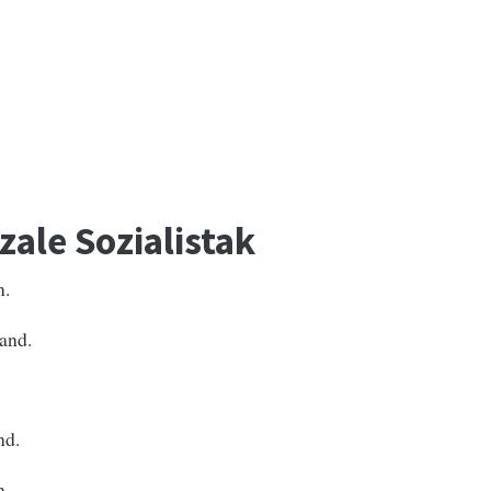
ale Sozialistak
n.
and.
nd.
n.