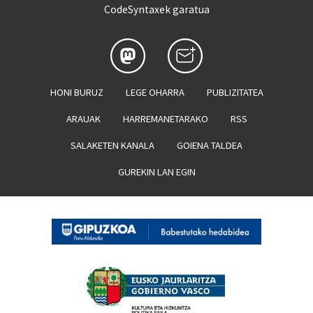
CodeSyntaxek garatua
HONI BURUZ
LEGE OHARRA
PUBLIZITATEA
ARAUAK
HARREMANETARAKO
RSS
SALAKETEN KANALA
GOIENA TALDEA
GUREKIN LAN EGIN