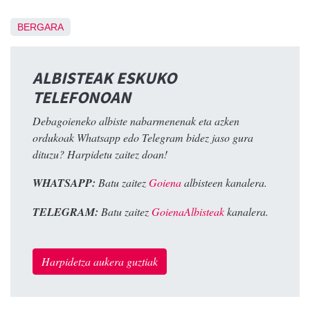
BERGARA
ALBISTEAK ESKUKO
TELEFONOAN
Debagoieneko albiste nabarmenenak eta azken
ordukoak Whatsapp edo Telegram bidez jaso gura
dituzu? Harpidetu zaitez doan!
WHATSAPP:
Batu zaitez
Goiena
albisteen kanalera.
TELEGRAM:
Batu zaitez
GoienaAlbisteak
kanalera.
Harpidetza aukera guztiak