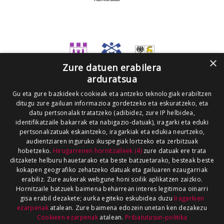
×
Zure datuen erabilera
arduratsua
Gu eta gure bazkideek cookieak eta antzeko teknologiak erabiltzen
ditugu zure gailuan informazioa gordetzeko eta eskuratzeko, eta
datu pertsonalak tratatzeko (adibidez, zure IP helbidea,
identifikatzaile bakarrak eta nabigazio-datuak), iragarki eta eduki
pertsonalizatuak eskaintzeko, iragarkiak eta edukia neurtzeko,
audientziaren inguruko ikuspegiak lortzeko eta zerbitzuak
hobetzeko.
Hirugarrenen hornitzaileek (4)
zure datuak ere trata
ditzakete helburu hauetarako eta beste batzuetarako, besteak beste
kokapen geografiko zehatzeko datuak eta gailuaren ezaugarriak
erabiliz. Zure aukerak webgune honi soilik aplikatzen zaizkio.
Hornitzaile batzuek baimena beharrean interes legitimoa oinarri
gisa erabil dezakete; aurka egiteko eskubidea duzu
Iragarkien
ezarpenak
atalean. Zure baimena edozein unetan ken dezakezu
Cookieen ezarpenak
atalean.
Pribatutasun-politika