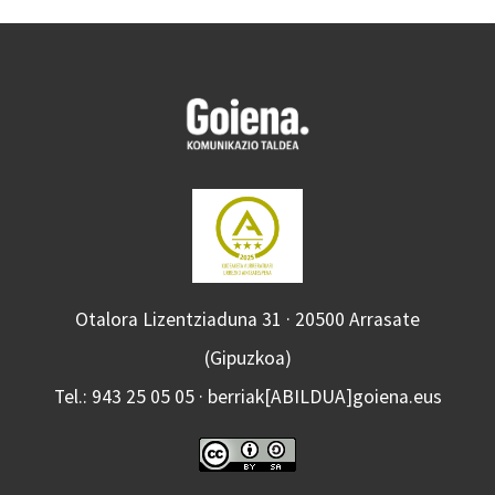
Otalora Lizentziaduna 31 · 20500 Arrasate
(Gipuzkoa)
Tel.: 943 25 05 05 · berriak[ABILDUA]goiena.eus