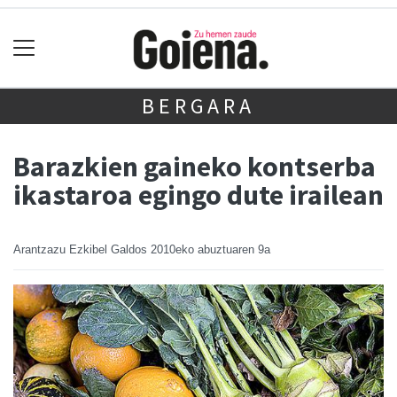
BERGARA
Barazkien gaineko kontserba
ikastaroa egingo dute irailean
Arantzazu Ezkibel Galdos
2010eko abuztuaren 9a