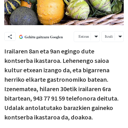
Entzun
Itzuli
Gehitu gaitzazu Googlen
Irailaren 8an eta 9an egingo dute
kontserba ikastaroa. Lehenengo saioa
kultur etxean izango da, eta bigarrena
herriko elkarte gastronomiko batean.
Izenematea, hilaren 30etik irailaren 6ra
bitartean, 943 77 91 59 telefonora deituta.
Udalak antolatutako barazkien gaineko
kontserba ikastaroa da, doakoa.