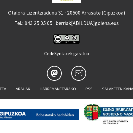
Otalora Lizentziaduna 31 · 20500 Arrasate (Gipuzkoa)
Tel.: 943 25 05 05 · berriak[ABILDUA]goiena.eus
CodeSyntaxek garatua
ATEA
ARAUAK
HARREMANETARAKO
RSS
SALAKETEN KAN