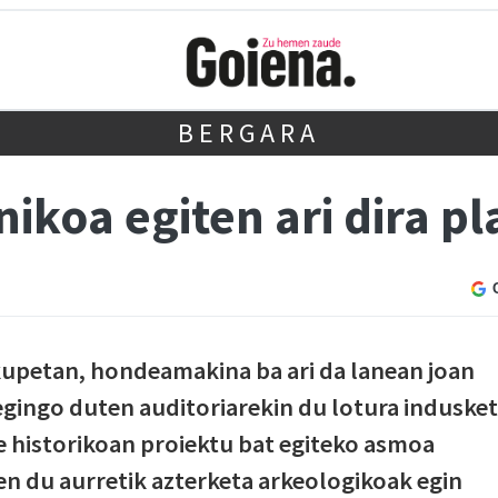
BERGARA
ikoa egiten ari dira p
kupetan, hondeamakina ba ari da lanean joan
egingo duten auditoriarekin du lotura induske
e historikoan proiektu bat egiteko asmoa
n du aurretik azterketa arkeologikoak egin