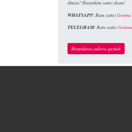
dituzu? Harpidetu zaitez doan!
WHATSAPP:
Batu zaitez
Goiena
TELEGRAM:
Batu zaitez
Goiena
Harpidetza aukera guztiak