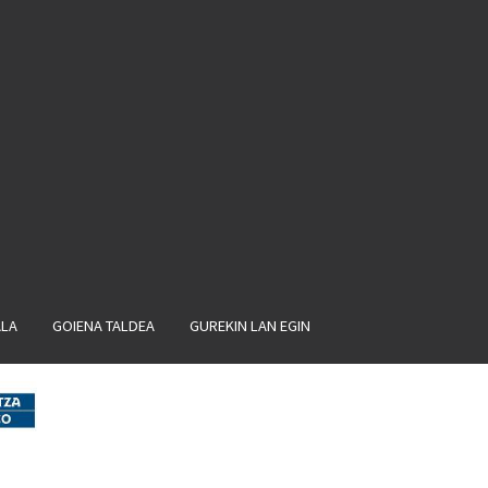
ALA
GOIENA TALDEA
GUREKIN LAN EGIN