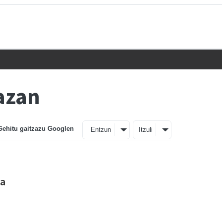
lazan
Gehitu gaitzazu Googlen
Entzun
Itzuli
ta