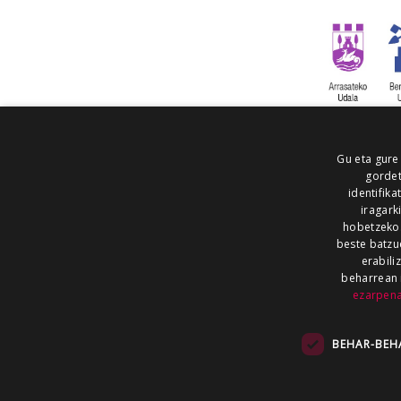
Gu eta gure
gordet
identifika
iragark
hobetzeko
beste batzu
erabili
beharrean 
ezarpen
AIARALDEA
AIKOR
AIURRI
ALEA
BEGITU
ERRAN
EUSKALERRIA IRRA
BEHAR-BEH
KRONIKA
MAILOPE
NOAUA
O