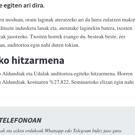
 egiten ari dira.
en moduan, orain laginak ateratzeko ari da lurra zulatzen maki
dituzte indusketa lanak eta, ateratako laginekin batera, txosten
zak jasotzeko. Txosten horrek esango du, besteak beste, zer
n, auditorioa egin nahi duten tokian.
eko hitzarmena
Aldundiak eta Udalak auditorioa egiteko hitzarmena. Horren
tu Aldundiak, kostuaren %27,822. Seminarioko elizan egin nahi
 TELEFONOAN
ak eta azken ordukoak Whatsapp edo Telegram bidez jaso gura