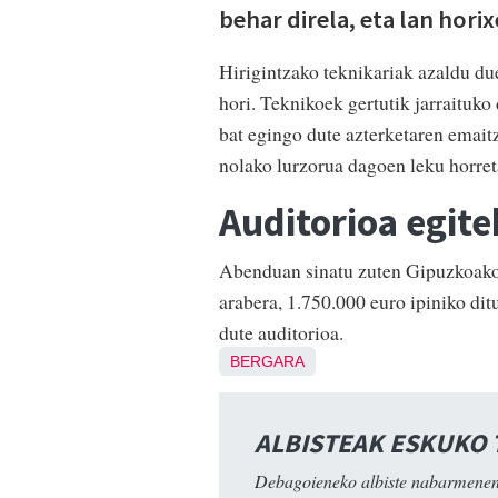
behar direla, eta lan horixe
Hirigintzako teknikariak azaldu du
hori. Teknikoek gertutik jarraituko 
bat egingo dute azterketaren emait
nolako lurzorua dagoen leku horreta
Auditorioa egit
Abenduan sinatu zuten Gipuzkoako 
arabera, 1.750.000 euro ipiniko di
dute auditorioa.
BERGARA
ALBISTEAK ESKUKO
Debagoieneko albiste nabarmenen