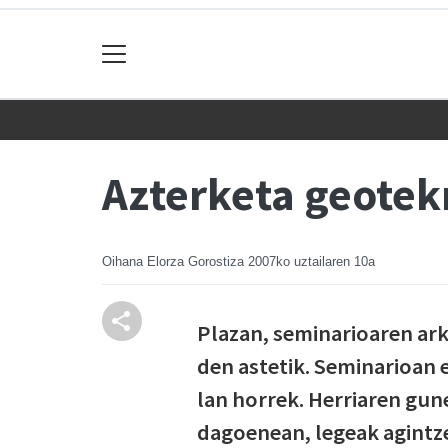
Azterketa geotekn
Oihana Elorza Gorostiza
2007ko uztailaren 10a
Plazan, seminarioaren ar
den astetik. Seminarioan 
lan horrek. Herriaren gun
dagoenean, legeak agintze