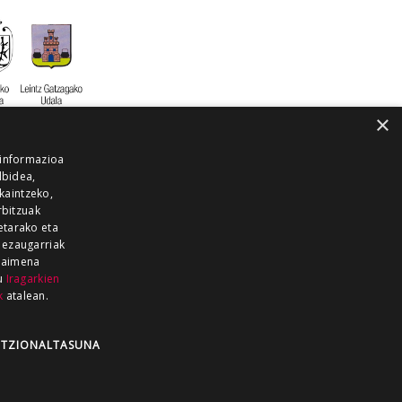
×
 informazioa
lbidea,
skaintzeko,
rbitzuak
etarako eta
 ezaugarriak
 baimena
zu
Iragarkien
k
atalean.
EITIA GUKA
AZKOITIA GUKA
BARRENA
GUKA
GUKA TELEBISTA
HIRUKA
TZIONALTASUNA
Z GUKA
ZUMAIA GUKA
28 KANALA