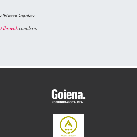
albisteen kanalera.
Albisteak
kanalera.