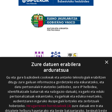
×
Zure datuen erabilera
arduratsua
Gu eta gure bazkideek cookieak eta antzeko teknologiak erabiltzen
ditugu zure gailuan informazioa gordetzeko eta eskuratzeko, eta
datu pertsonalak tratatzeko (adibidez, zure IP helbidea,
identifikatzaile bakarrak eta nabigazio-datuak), iragarki eta eduki
pertsonalizatuak eskaintzeko, iragarkiak eta edukia neurtzeko,
audientziaren inguruko ikuspegiak lortzeko eta zerbitzuak
hobetzeko.
Hirugarrenen hornitzaileek (4)
zure datuak ere trata
ditzakete helburu hauetarako eta beste batzuetarako, besteak beste