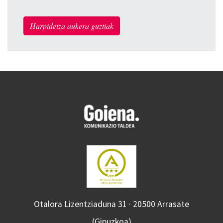
Harpidetza aukera guztiak
Otalora Lizentziaduna 31 · 20500 Arrasate
(Gipuzkoa)