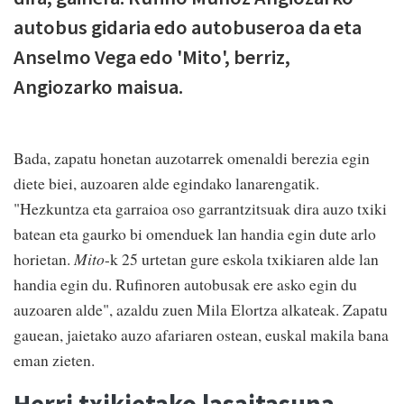
autobus gidaria edo autobuseroa da eta
Anselmo Vega edo 'Mito', berriz,
Angiozarko maisua.
Bada, zapatu honetan auzotarrek omenaldi berezia egin
diete biei, auzoaren alde egindako lanarengatik.
"Hezkuntza eta garraioa oso garrantzitsuak dira auzo txiki
batean eta gaurko bi omenduek lan handia egin dute arlo
horietan.
Mito
-k 25 urtetan gure eskola txikiaren alde lan
handia egin du. Rufinoren autobusak ere asko egin du
auzoaren alde", azaldu zuen Mila Elortza alkateak. Zapatu
gauean, jaietako auzo afariaren ostean, euskal makila bana
eman zieten.