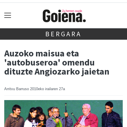
BERGARA
Auzoko maisua eta
'autobuseroa' omendu
dituzte Angiozarko jaietan
Arritxu Barruso
2010eko irailaren 27a