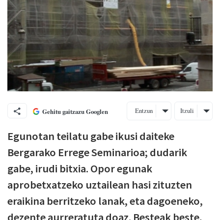
Entzun
Itzuli
Gehitu gaitzazu Googlen
Egunotan teilatu gabe ikusi daiteke
Bergarako Errege Seminarioa; dudarik
gabe, irudi bitxia. Opor egunak
aprobetxatzeko uztailean hasi zituzten
eraikina berritzeko lanak, eta dagoeneko,
dezente aurreratuta doaz. Besteak beste,