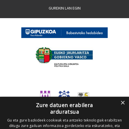
GUREKIN LAN EGIN
×
Zure datuen erabilera
arduratsua
Gu eta gure bazkideek cookieak eta antzeko teknologiak erabiltzen
ditugu zure gailuan informazioa gordetzeko eta eskuratzeko, eta