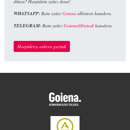
dituzu? Harpidetu zaitez doan!
WHATSAPP:
Batu zaitez
Goiena
albisteen kanalera.
TELEGRAM:
Batu zaitez
GoienaAlbisteak
kanalera.
Harpidetza aukera guztiak