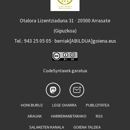
Otalora Lizentziaduna 31 · 20500 Arrasate
(Gipuzkoa)
Tel.: 943 25 05 05 · berriak[ABILDUA]goiena.eus
CodeSyntaxek garatua
HONI BURUZ
LEGE OHARRA
PUBLIZITATEA
ARAUAK
HARREMANETARAKO
RSS
SALAKETEN KANALA
GOIENA TALDEA