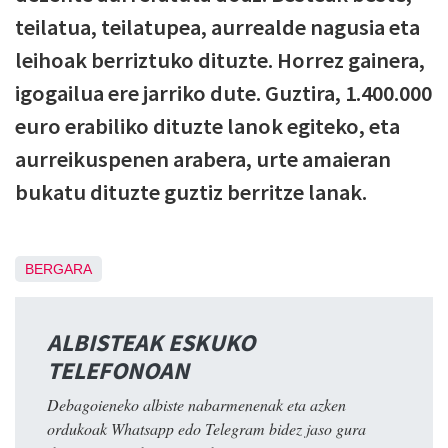
teilatua, teilatupea, aurrealde nagusia eta
leihoak berriztuko dituzte. Horrez gainera,
igogailua ere jarriko dute. Guztira, 1.400.000
euro erabiliko dituzte lanok egiteko, eta
aurreikuspenen arabera, urte amaieran
bukatu dituzte guztiz berritze lanak.
BERGARA
ALBISTEAK ESKUKO
TELEFONOAN
Debagoieneko albiste nabarmenenak eta azken
ordukoak Whatsapp edo Telegram bidez jaso gura