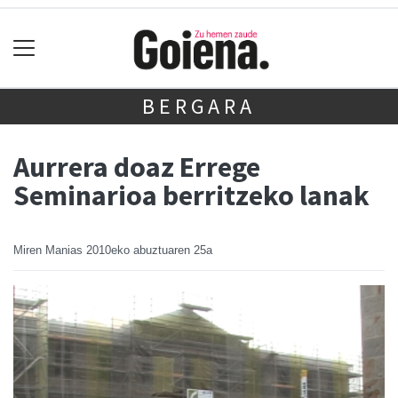
BERGARA
Aurrera doaz Errege
Seminarioa berritzeko lanak
Miren Manias
2010eko abuztuaren 25a