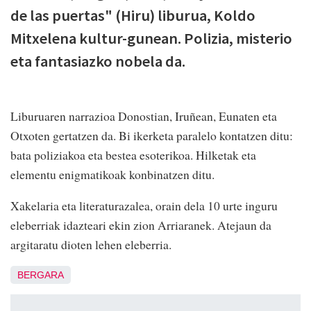
de las puertas" (Hiru) liburua, Koldo
Mitxelena kultur-gunean. Polizia, misterio
eta fantasiazko nobela da.
Liburuaren narrazioa Donostian, Iruñean, Eunaten eta
Otxoten gertatzen da. Bi ikerketa paralelo kontatzen ditu:
bata poliziakoa eta bestea esoterikoa. Hilketak eta
elementu enigmatikoak konbinatzen ditu.
Xakelaria eta literaturazalea, orain dela 10 urte inguru
eleberriak idazteari ekin zion Arriaranek. Atejaun da
argitaratu dioten lehen eleberria.
BERGARA