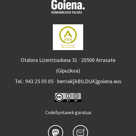
Otalora Lizentziaduna 31 · 20500 Arrasate
(Gipuzkoa)
Tel.: 943 25 05 05 · berriak[ABILDUA]goiena.eus
CodeSyntaxek garatua