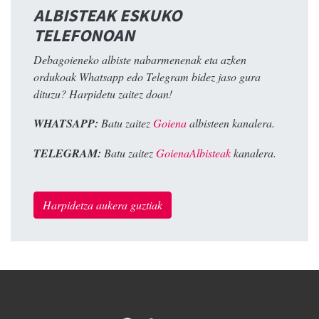
ALBISTEAK ESKUKO
TELEFONOAN
Debagoieneko albiste nabarmenenak eta azken
ordukoak Whatsapp edo Telegram bidez jaso gura
dituzu? Harpidetu zaitez doan!
WHATSAPP:
Batu zaitez
Goiena
albisteen kanalera.
TELEGRAM:
Batu zaitez
GoienaAlbisteak
kanalera.
Harpidetza aukera guztiak