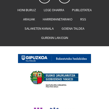
HONI BURUZ
LEGE OHARRA
PUBLIZITATEA
ARAUAK
HARREMANETARAKO
RSS
SALAKETEN KANALA
GOIENA TALDEA
GUREKIN LAN EGIN