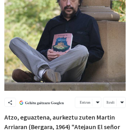
Entzun
Itzuli
Gehitu gaitzazu Googlen
Atzo, eguaztena, aurkeztu zuten Martin
Arriaran (Bergara, 1964) "Atejaun El señor