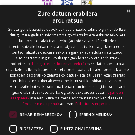
×
Zure datuen erabilera
arduratsua
Gu eta gure bazkideek cookieak eta antzeko teknologiak erabiltzen
ditugu zure gailuan informazioa gordetzeko eta eskuratzeko, eta
datu pertsonalak tratatzeko (adibidez, zure IP helbidea,
identifikatzaile bakarrak eta nabigazio-datuak), iragarki eta eduki
pertsonalizatuak eskaintzeko, iragarkiak eta edukia neurtzeko,
audientziaren inguruko ikuspegiak lortzeko eta zerbitzuak
hobetzeko.
Hirugarrenen hornitzaileek (4)
zure datuak ere trata
ditzakete helburu hauetarako eta beste batzuetarako, besteak beste
kokapen geografiko zehatzeko datuak eta gailuaren ezaugarriak
erabiliz. Zure aukerak webgune honi soilik aplikatzen zaizkio.
Hornitzaile batzuek baimena beharrean interes legitimoa oinarri
gisa erabil dezakete; aurka egiteko eskubidea duzu
Iragarkien
ezarpenak
atalean. Zure baimena edozein unetan ken dezakezu
Cookieen ezarpenak
atalean.
Pribatutasun-politika
BEHAR-BEHARREZKOA
ERRENDIMENDUA
BIDERATZEA
FUNTZIONALTASUNA