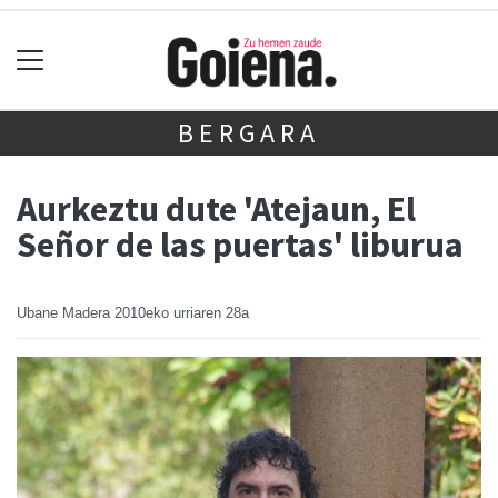
BERGARA
Aurkeztu dute 'Atejaun, El
Señor de las puertas' liburua
Ubane Madera
2010eko urriaren 28a