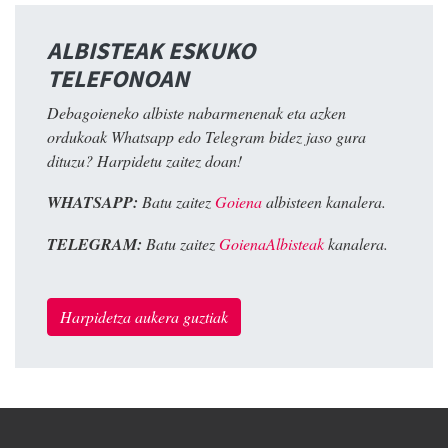
ALBISTEAK ESKUKO
TELEFONOAN
Debagoieneko albiste nabarmenenak eta azken
ordukoak Whatsapp edo Telegram bidez jaso gura
dituzu? Harpidetu zaitez doan!
WHATSAPP:
Batu zaitez
Goiena
albisteen kanalera.
TELEGRAM:
Batu zaitez
GoienaAlbisteak
kanalera.
Harpidetza aukera guztiak