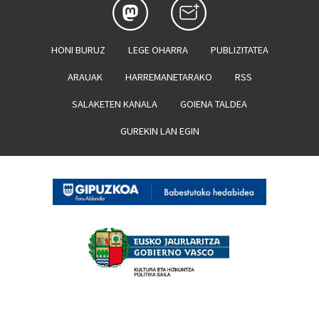
HONI BURUZ
LEGE OHARRA
PUBLIZITATEA
ARAUAK
HARREMANETARAKO
RSS
SALAKETEN KANALA
GOIENA TALDEA
GUREKIN LAN EGIN