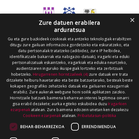
×
Zure datuen erabilera
arduratsua
Gu eta gure bazkideek cookieak eta antzeko teknologiak erabiltzen
ditugu zure gailuan informazioa gordetzeko eta eskuratzeko, eta
datu pertsonalak tratatzeko (adibidez, zure IP helbidea,
identifikatzaile bakarrak eta nabigazio-datuak), iragarki eta eduki
pertsonalizatuak eskaintzeko, iragarkiak eta edukia neurtzeko,
audientziaren inguruko ikuspegiak lortzeko eta zerbitzuak
hobetzeko.
Hirugarrenen hornitzaileek (4)
zure datuak ere trata
ditzakete helburu hauetarako eta beste batzuetarako, besteak beste
kokapen geografiko zehatzeko datuak eta gailuaren ezaugarriak
erabiliz. Zure aukerak webgune honi soilik aplikatzen zaizkio.
Hornitzaile batzuek baimena beharrean interes legitimoa oinarri
gisa erabil dezakete; aurka egiteko eskubidea duzu
Iragarkien
ezarpenak
atalean. Zure baimena edozein unetan ken dezakezu
Cookieen ezarpenak
atalean.
Pribatutasun-politika
BEHAR-BEHARREZKOA
ERRENDIMENDUA