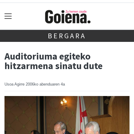
BERGARA
Auditoriuma egiteko
hitzarmena sinatu dute
Usoa Agirre
2006ko abenduaren 4a