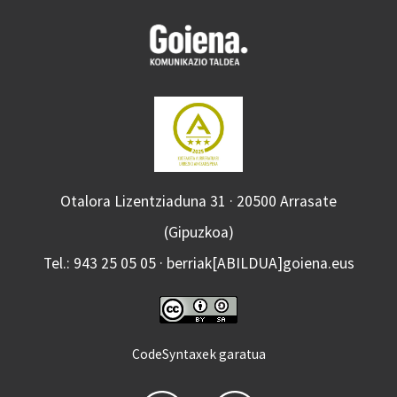
Otalora Lizentziaduna 31 · 20500 Arrasate
(Gipuzkoa)
Tel.: 943 25 05 05 · berriak[ABILDUA]goiena.eus
CodeSyntaxek garatua