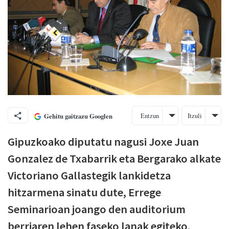
Entzun
Itzuli
Gehitu gaitzazu Googlen
Gipuzkoako diputatu nagusi Joxe Juan
Gonzalez de Txabarrik eta Bergarako alkate
Victoriano Gallastegik lankidetza
hitzarmena sinatu dute, Errege
Seminarioan joango den auditorium
berriaren lehen faseko lanak egiteko.