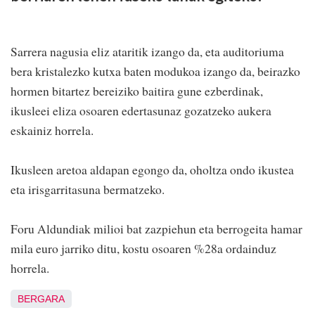
Sarrera nagusia eliz ataritik izango da, eta auditoriuma
bera kristalezko kutxa baten modukoa izango da, beirazko
hormen bitartez bereiziko baitira gune ezberdinak,
ikusleei eliza osoaren edertasunaz gozatzeko aukera
eskainiz horrela.
Ikusleen aretoa aldapan egongo da, oholtza ondo ikustea
eta irisgarritasuna bermatzeko.
Foru Aldundiak milioi bat zazpiehun eta berrogeita hamar
mila euro jarriko ditu, kostu osoaren %28a ordainduz
horrela.
BERGARA