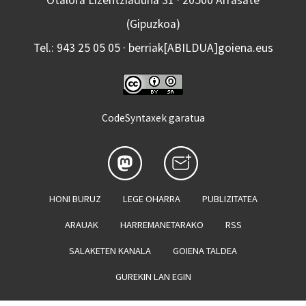
Otalora Lizentziaduna 31 · 20500 Arrasate
(Gipuzkoa)
Tel.: 943 25 05 05 · berriak[ABILDUA]goiena.eus
CodeSyntaxek garatua
HONI BURUZ
LEGE OHARRA
PUBLIZITATEA
ARAUAK
HARREMANETARAKO
RSS
SALAKETEN KANALA
GOIENA TALDEA
GUREKIN LAN EGIN