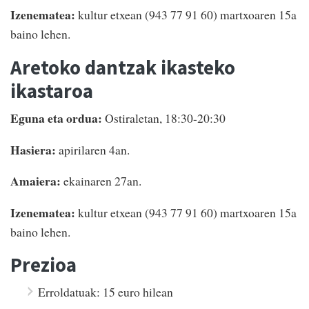
Izenematea:
kultur etxean (943 77 91 60) martxoaren 15a
baino lehen.
Aretoko dantzak ikasteko
ikastaroa
Eguna eta ordua:
Ostiraletan, 18:30-20:30
Hasiera:
apirilaren 4an.
Amaiera:
ekainaren 27an.
Izenematea:
kultur etxean (943 77 91 60) martxoaren 15a
baino lehen.
Prezioa
Erroldatuak: 15 euro hilean