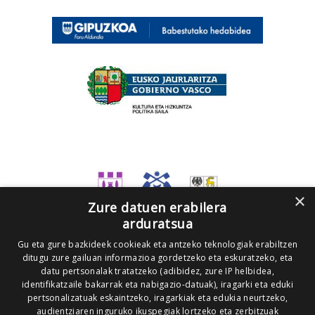
×
Zure datuen erabilera
arduratsua
Gu eta gure bazkideek cookieak eta antzeko teknologiak erabiltzen
ditugu zure gailuan informazioa gordetzeko eta eskuratzeko, eta
datu pertsonalak tratatzeko (adibidez, zure IP helbidea,
identifikatzaile bakarrak eta nabigazio-datuak), iragarki eta eduki
pertsonalizatuak eskaintzeko, iragarkiak eta edukia neurtzeko,
audientziaren inguruko ikuspegiak lortzeko eta zerbitzuak