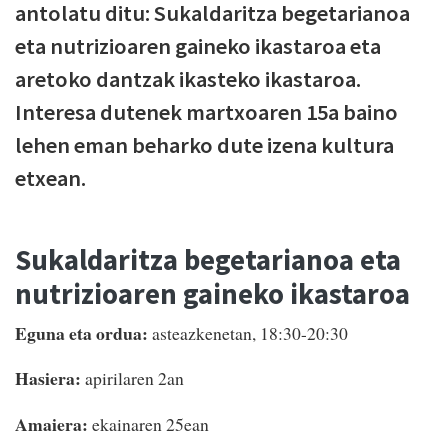
antolatu ditu: Sukaldaritza begetarianoa
eta nutrizioaren gaineko ikastaroa eta
aretoko dantzak ikasteko ikastaroa.
Interesa dutenek martxoaren 15a baino
lehen eman beharko dute izena kultura
etxean.
Sukaldaritza begetarianoa eta
nutrizioaren gaineko ikastaroa
Eguna eta ordua:
asteazkenetan, 18:30-20:30
Hasiera:
apirilaren 2an
Amaiera:
ekainaren 25ean