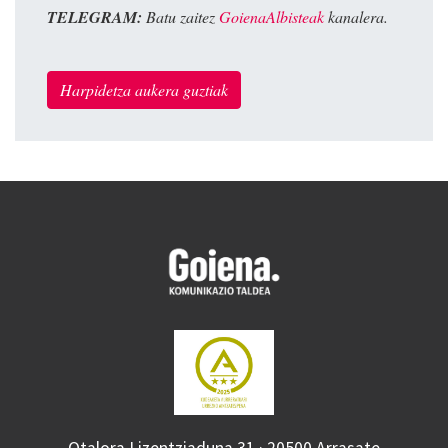
TELEGRAM:
Batu zaitez
GoienaAlbisteak
kanalera.
Harpidetza aukera guztiak