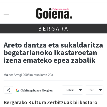
BERGARA
Areto dantza eta sukaldaritza
begetarianoko ikastaroetan
izena emateko epea zabalik
Maider Arregi
2008ko otsailaren 20a
Entzun
Itzuli
Gehitu gaitzazu Googlen
Bergarako Kultura Zerbitzuak bi ikastaro