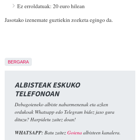
Ez erroldatuak: 20 euro hilean
Jasotako izenemate guztiekin zozketa egingo da.
BERGARA
ALBISTEAK ESKUKO
TELEFONOAN
Debagoieneko albiste nabarmenenak eta azken
ordukoak Whatsapp edo Telegram bidez jaso gura
dituzu? Harpidetu zaitez doan!
WHATSAPP:
Batu zaitez
Goiena
albisteen kanalera.