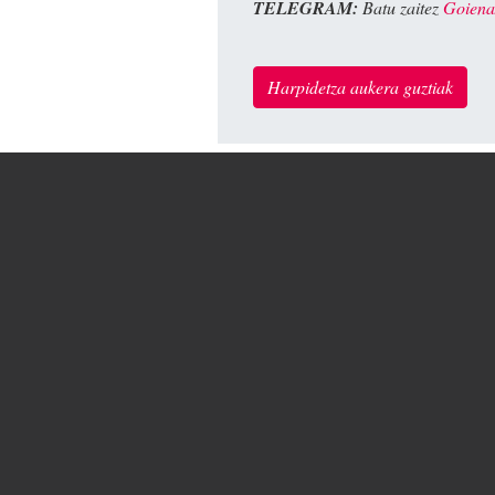
TELEGRAM:
Batu zaitez
Goiena
Harpidetza aukera guztiak