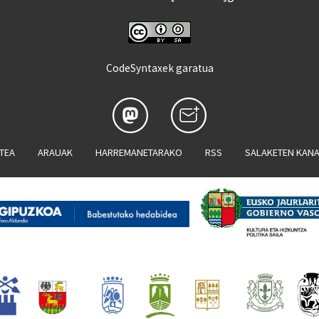
CodeSyntaxek garatua
ATEA
ARAUAK
HARREMANETARAKO
RSS
SALAKETEN KAN