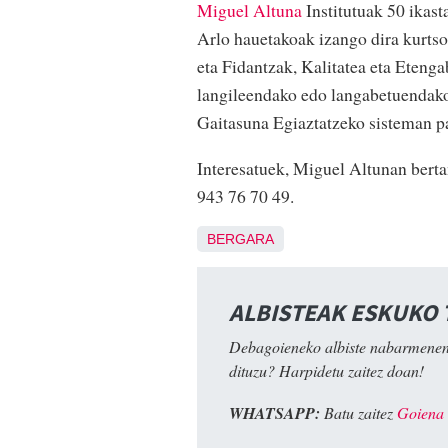
Miguel Altuna
Institutuak 50 ikast
Arlo hauetakoak izango dira kurtso
eta Fidantzak, Kalitatea eta Eteng
langileendako edo langabetuendako
Gaitasuna Egiaztatzeko sisteman par
Interesatuek, Miguel Altunan berta
943 76 70 49.
BERGARA
ALBISTEAK ESKUKO
Debagoieneko albiste nabarmenen
dituzu? Harpidetu zaitez doan!
WHATSAPP:
Batu zaitez
Goiena