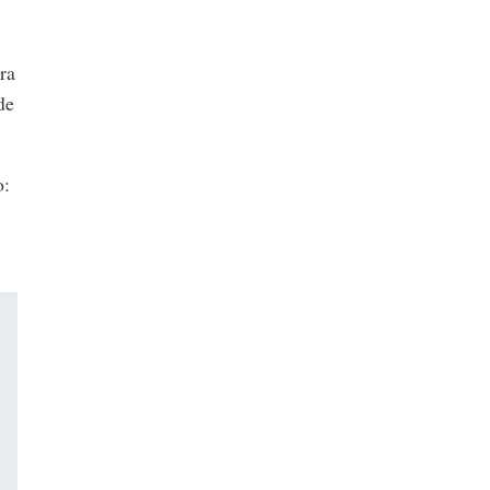
ra
de
o: