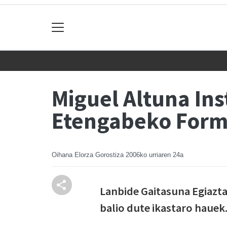
Miguel Altuna Ins
Etengabeko Form
Oihana Elorza Gorostiza
2006ko urriaren 24a
Lanbide Gaitasuna Egiaztat
balio dute ikastaro hauek