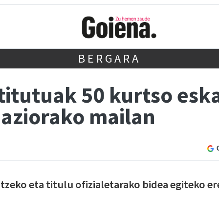
BERGARA
titutuak 50 kurtso eska
aziorako mailan
zeko eta titulu ofizialetarako bidea egiteko er
.