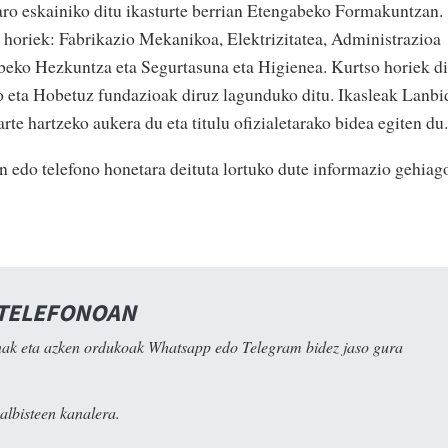
aro eskainiko ditu ikasturte berrian Etengabeko Formakuntzan.
 horiek: Fabrikazio Mekanikoa, Elektrizitatea, Administrazioa
abeko Hezkuntza eta Segurtasuna eta Higienea. Kurtso horiek di
 eta Hobetuz fundazioak diruz lagunduko ditu. Ikasleak Lanbi
te hartzeko aukera du eta titulu ofizialetarako bidea egiten du.
n edo telefono honetara deituta lortuko dute informazio gehiag
 TELEFONOAN
ak eta azken ordukoak Whatsapp edo Telegram bidez jaso gura
albisteen kanalera.