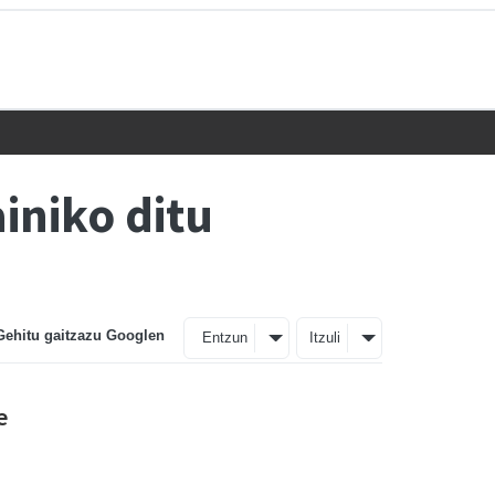
iniko ditu
Gehitu gaitzazu Googlen
Entzun
Itzuli
e