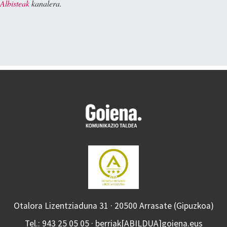
Albisteak
kanalera.
Otalora Lizentziaduna 31 · 20500 Arrasate (Gipuzkoa)
Tel.: 943 25 05 05 · berriak[ABILDUA]goiena.eus