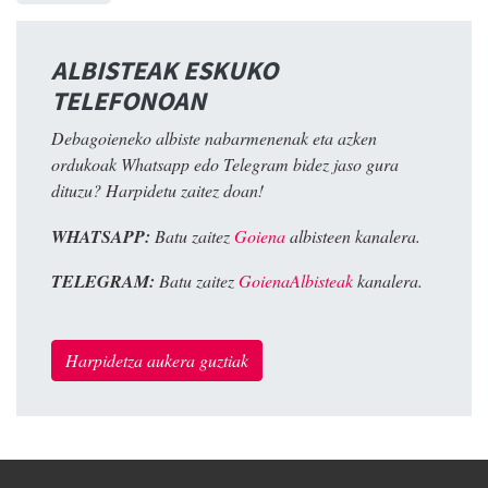
ALBISTEAK ESKUKO
TELEFONOAN
Debagoieneko albiste nabarmenenak eta azken
ordukoak Whatsapp edo Telegram bidez jaso gura
dituzu? Harpidetu zaitez doan!
WHATSAPP:
Batu zaitez
Goiena
albisteen kanalera.
TELEGRAM:
Batu zaitez
GoienaAlbisteak
kanalera.
Harpidetza aukera guztiak