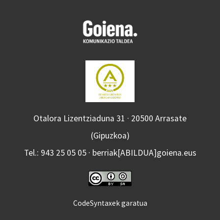
Otalora Lizentziaduna 31 · 20500 Arrasate
(Gipuzkoa)
Tel.: 943 25 05 05 · berriak[ABILDUA]goiena.eus
CodeSyntaxek garatua