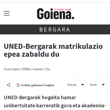
BERGARA
UNED-Bergarak matrikulazio
epea zabaldu du
Usoa Agirre
2006ko irailaren 13a
Entzun
Itzuli
Gehitu gaitzazu Googlen
UNED-Bergarak hogeita hamar
unibertsitate karreratik gora eta akademia-