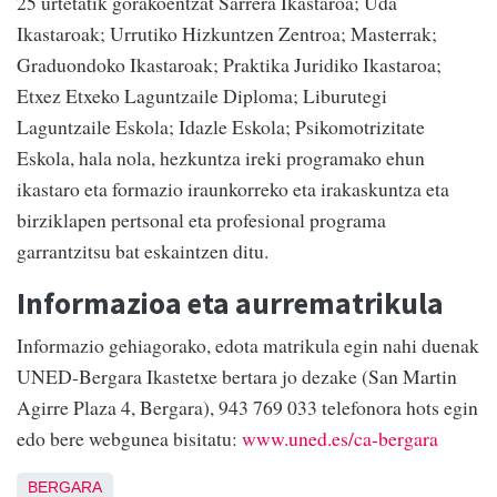
25 urtetatik gorakoentzat Sarrera Ikastaroa; Uda
Ikastaroak; Urrutiko Hizkuntzen Zentroa; Masterrak;
Graduondoko Ikastaroak; Praktika Juridiko Ikastaroa;
Etxez Etxeko Laguntzaile Diploma; Liburutegi
Laguntzaile Eskola; Idazle Eskola; Psikomotrizitate
Eskola, hala nola, hezkuntza ireki programako ehun
ikastaro eta formazio iraunkorreko eta irakaskuntza eta
birziklapen pertsonal eta profesional programa
garrantzitsu bat eskaintzen ditu.
Informazioa eta aurrematrikula
Informazio gehiagorako, edota matrikula egin nahi duenak
UNED-Bergara Ikastetxe bertara jo dezake (San Martin
Agirre Plaza 4, Bergara), 943 769 033 telefonora hots egin
edo bere webgunea bisitatu:
www.uned.es/ca-bergara
BERGARA