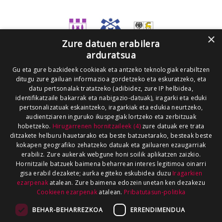
×
Zure datuen erabilera
arduratsua
Gu eta gure bazkideek cookieak eta antzeko teknologiak erabiltzen
ditugu zure gailuan informazioa gordetzeko eta eskuratzeko, eta
datu pertsonalak tratatzeko (adibidez, zure IP helbidea,
identifikatzaile bakarrak eta nabigazio-datuak), iragarki eta eduki
pertsonalizatuak eskaintzeko, iragarkiak eta edukia neurtzeko,
audientziaren inguruko ikuspegiak lortzeko eta zerbitzuak
hobetzeko.
Hirugarrenen hornitzaileek (4)
zure datuak ere trata
ditzakete helburu hauetarako eta beste batzuetarako, besteak beste
kokapen geografiko zehatzeko datuak eta gailuaren ezaugarriak
erabiliz. Zure aukerak webgune honi soilik aplikatzen zaizkio.
Hornitzaile batzuek baimena beharrean interes legitimoa oinarri
gisa erabil dezakete; aurka egiteko eskubidea duzu
Iragarkien
ezarpenak
atalean. Zure baimena edozein unetan ken dezakezu
Cookieen ezarpenak
atalean.
Pribatutasun-politika
BEHAR-BEHARREZKOA
ERRENDIMENDUA