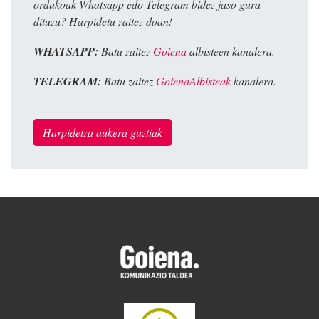
ordukoak Whatsapp edo Telegram bidez jaso gura
dituzu? Harpidetu zaitez doan!
WHATSAPP:
Batu zaitez
Goiena
albisteen kanalera.
TELEGRAM:
Batu zaitez
GoienaAlbisteak
kanalera.
Harpidetza aukera guztiak