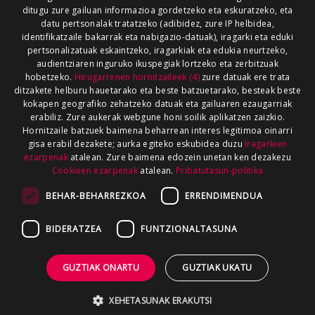
ditugu zure gailuan informazioa gordetzeko eta eskuratzeko, eta
datu pertsonalak tratatzeko (adibidez, zure IP helbidea,
identifikatzaile bakarrak eta nabigazio-datuak), iragarki eta eduki
pertsonalizatuak eskaintzeko, iragarkiak eta edukia neurtzeko,
audientziaren inguruko ikuspegiak lortzeko eta zerbitzuak
hobetzeko.
Hirugarrenen hornitzaileek (4)
zure datuak ere trata
ditzakete helburu hauetarako eta beste batzuetarako, besteak beste
kokapen geografiko zehatzeko datuak eta gailuaren ezaugarriak
erabiliz. Zure aukerak webgune honi soilik aplikatzen zaizkio.
Hornitzaile batzuek baimena beharrean interes legitimoa oinarri
gisa erabil dezakete; aurka egiteko eskubidea duzu
Iragarkien
ezarpenak
atalean. Zure baimena edozein unetan ken dezakezu
Cookieen ezarpenak
atalean.
Pribatutasun-politika
BEHAR-BEHARREZKOA
ERRENDIMENDUA
BIDERATZEA
FUNTZIONALTASUNA
GUZTIAK ONARTU
GUZTIAK UKATU
XEHETASUNAK ERAKUTSI