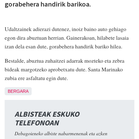
gorabehera handirik barikoa.
Udaltzainek adierazi dutenez, inoiz baino auto gehiago
egon dira abuztuan herrian. Gainerakoan, hilabete lasaia
izan dela esan dute, gorabehera handirik bariko hilea.
Bestalde, abuztua zuhaitzei adarrak mozteko eta zebra
bideak margotzeko aprobetxatu dute. Santa Marinako
zubia ere asfaltatu egin dute.
BERGARA
ALBISTEAK ESKUKO
TELEFONOAN
Debagoieneko albiste nabarmenenak eta azken