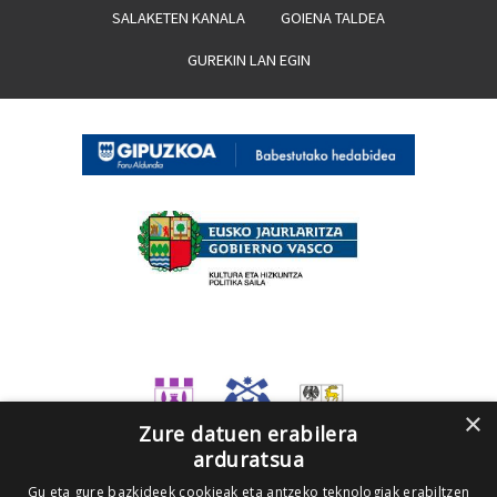
SALAKETEN KANALA
GOIENA TALDEA
GUREKIN LAN EGIN
×
Zure datuen erabilera
arduratsua
Gu eta gure bazkideek cookieak eta antzeko teknologiak erabiltzen