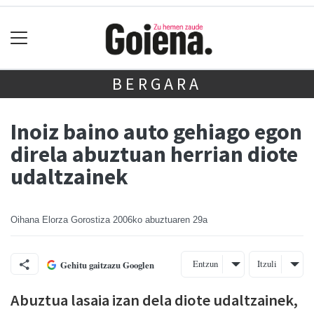
BERGARA
Inoiz baino auto gehiago egon
direla abuztuan herrian diote
udaltzainek
Oihana Elorza Gorostiza
2006ko abuztuaren 29a
Entzun
Itzuli
Gehitu gaitzazu Googlen
Abuztua lasaia izan dela diote udaltzainek,