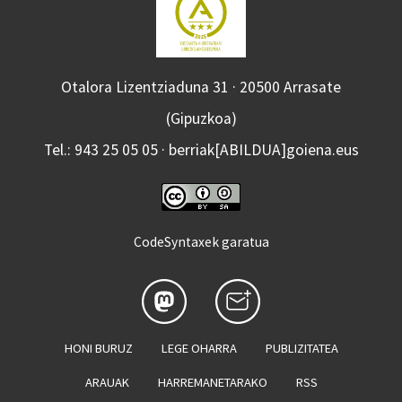
Otalora Lizentziaduna 31 · 20500 Arrasate
(Gipuzkoa)
Tel.: 943 25 05 05 · berriak[ABILDUA]goiena.eus
CodeSyntaxek garatua
HONI BURUZ
LEGE OHARRA
PUBLIZITATEA
ARAUAK
HARREMANETARAKO
RSS