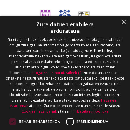
×
Zure datuen erabilera
arduratsua
Gu eta gure bazkideek cookieak eta antzeko teknologiak erabiltzen
ditugu zure gailuan informazioa gordetzeko eta eskuratzeko, eta
datu pertsonalak tratatzeko (adibidez, zure IP helbidea,
identifikatzaile bakarrak eta nabigazio-datuak), iragarki eta eduki
pertsonalizatuak eskaintzeko, iragarkiak eta edukia neurtzeko,
audientziaren inguruko ikuspegiak lortzeko eta zerbitzuak
hobetzeko.
Hirugarrenen hornitzaileek (4)
zure datuak ere trata
ditzakete helburu hauetarako eta beste batzuetarako, besteak beste
kokapen geografiko zehatzeko datuak eta gailuaren ezaugarriak
erabiliz. Zure aukerak webgune honi soilik aplikatzen zaizkio.
Hornitzaile batzuek baimena beharrean interes legitimoa oinarri
gisa erabil dezakete; aurka egiteko eskubidea duzu
Iragarkien
ezarpenak
atalean. Zure baimena edozein unetan ken dezakezu
Cookieen ezarpenak
atalean.
Pribatutasun-politika
BEHAR-BEHARREZKOA
ERRENDIMENDUA