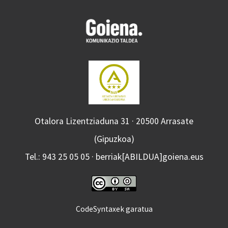
Otalora Lizentziaduna 31 · 20500 Arrasate
(Gipuzkoa)
Tel.: 943 25 05 05 · berriak[ABILDUA]goiena.eus
CodeSyntaxek garatua