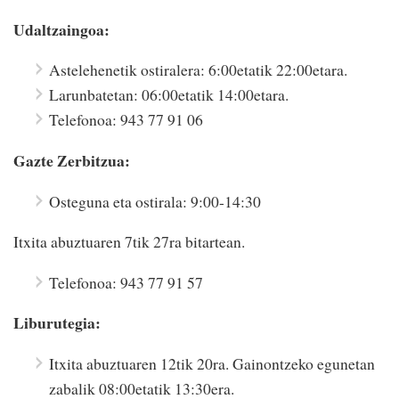
Udaltzaingoa:
Astelehenetik ostiralera: 6:00etatik 22:00etara.
Larunbatetan: 06:00etatik 14:00etara.
Telefonoa: 943 77 91 06
Gazte Zerbitzua:
Osteguna eta ostirala: 9:00-14:30
Itxita abuztuaren 7tik 27ra bitartean.
Telefonoa: 943 77 91 57
Liburutegia:
Itxita abuztuaren 12tik 20ra. Gainontzeko egunetan
zabalik 08:00etatik 13:30era.