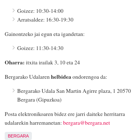
Goizez: 10:30-14:00
Arratsaldez: 16:30-19:30
Gainontzeko jai egun eta igandetan:
Goizez: 11:30-14:30
Oharra:
itxita irailak 3, 10 eta 24
helbidea
Bergarako Udalaren
ondorengoa da:
Bergarako Udala San Martin Agirre plaza, 1 20570
Bergara (Gipuzkoa)
Posta elektronikoaren bidez ere jarri daiteke herritarra
udalarekin harremanetan:
bergara@bergara.net
BERGARA