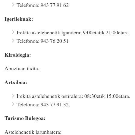
Telefonoa: 943 77 91 62
Igerilekuak:
Irekita astelehenetik igandera: 9:00etatik 21:00etara.
Telefonoa: 943 76 20 51
Kiroldegia:
Abuztuan itxita.
Artxiboa:
Irekita astelehenetik ostiralera: 08:30etik 15:00etara.
Telefonoa: 943 77 91 32.
Turismo Bulegoa:
Astelehenetik larunbatera: