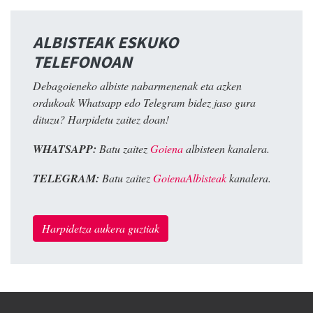
ALBISTEAK ESKUKO
TELEFONOAN
Debagoieneko albiste nabarmenenak eta azken
ordukoak Whatsapp edo Telegram bidez jaso gura
dituzu? Harpidetu zaitez doan!
WHATSAPP:
Batu zaitez
Goiena
albisteen kanalera.
TELEGRAM:
Batu zaitez
GoienaAlbisteak
kanalera.
Harpidetza aukera guztiak