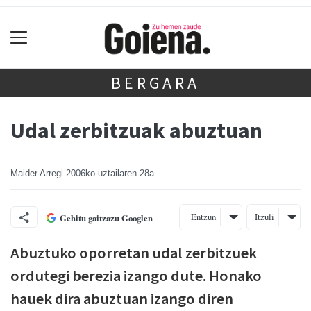
BERGARA
Udal zerbitzuak abuztuan
Maider Arregi
2006ko uztailaren 28a
Entzun
Itzuli
Gehitu gaitzazu Googlen
Abuztuko oporretan udal zerbitzuek
ordutegi berezia izango dute. Honako
hauek dira abuztuan izango diren