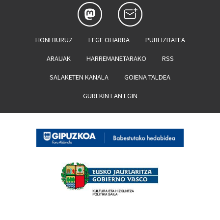
HONI BURUZ
LEGE OHARRA
PUBLIZITATEA
ARAUAK
HARREMANETARAKO
RSS
SALAKETEN KANALA
GOIENA TALDEA
GUREKIN LAN EGIN