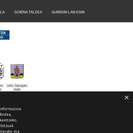
ALA
GOIENA TALDEA
GUREKIN LAN EGIN
×
 informazioa
lbidea,
skaintzeko,
rbitzuak
etarako eta