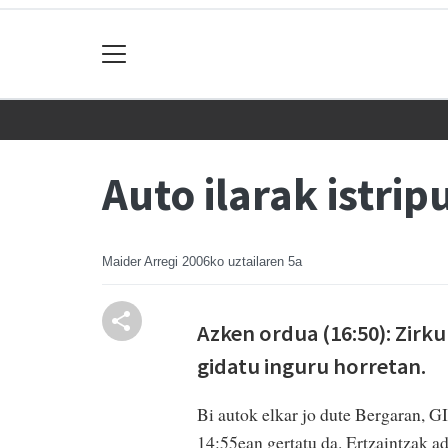
Auto ilarak istri
Maider Arregi
2006ko uztailaren 5a
Azken ordua (16:50): Zirk
gidatu inguru horretan.
Bi autok elkar jo dute Bergaran, GI
14:55ean gertatu da. Ertzaintzak a