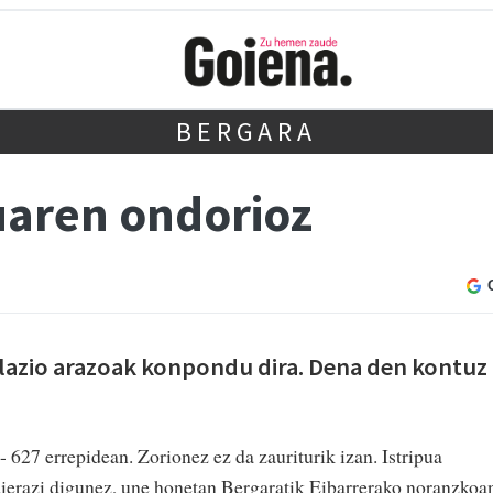
BERGARA
puaren ondorioz
ulazio arazoak konpondu dira. Dena den kontuz
- 627 errepidean. Zorionez ez da zauriturik izan. Istripua
dierazi digunez, une honetan Bergaratik Eibarrerako noranzkoa