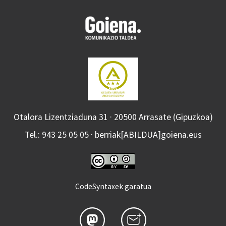
Otalora Lizentziaduna 31 · 20500 Arrasate (Gipuzkoa)
Tel.: 943 25 05 05 · berriak[ABILDUA]goiena.eus
CodeSyntaxek garatua