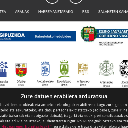
ATEA
ARAUAK
HARREMANETARAKO
RSS
SALAKETEN KAN
Zure datuen erabilera arduratsua
 bazkideek cookieak eta antzeko teknologiak erabiltzen ditugu zure gailuan
zeko eta eskuratzeko, eta datu pertsonalak tratatzeko (adibidez, zure IP he
tzaile bakarrak eta nabigazio-datuak), iragarki eta eduki pertsonalizatuak e
iak eta edukia neurtzeko, audientziaren inguruko ikuspegiak lortzeko eta ze
.
Hirugarrenen hornitzaileek (4)
zure datuak ere trata ditzakete helburu hau