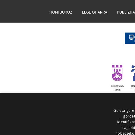
HONI BURUZ
LEGE OHARRA
PUBLIZIT
Gu eta gure
gordet
identifika
iragark
hobetzeko