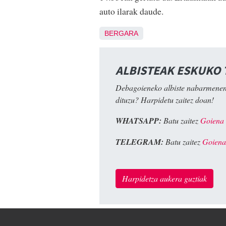
auto ilarak daude.
BERGARA
ALBISTEAK ESKUKO
Debagoieneko albiste nabarmenen
dituzu? Harpidetu zaitez doan!
WHATSAPP:
Batu zaitez
Goiena
TELEGRAM:
Batu zaitez
Goiena
Harpidetza aukera guztiak