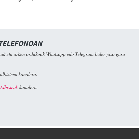
 TELEFONOAN
ak eta azken ordukoak Whatsapp edo Telegram bidez jaso gura
albisteen kanalera.
Albisteak
kanalera.