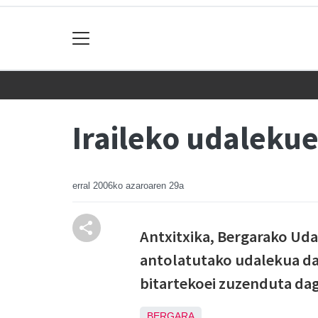
Iraileko udaleku
erral
2006ko azaroaren 29a
Antxitxika, Bergarako Uda
antolatutako udalekua da.
bitartekoei zuzenduta da
BERGARA