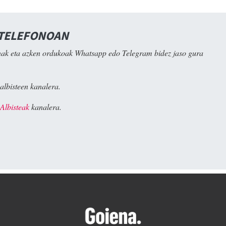
 TELEFONOAN
ak eta azken ordukoak Whatsapp edo Telegram bidez jaso gura
albisteen kanalera.
Albisteak
kanalera.