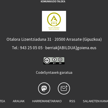
Otalora Lizentziaduna 31 · 20500 Arrasate (Gipuzkoa)
Tel.: 943 25 05 05 · berriak[ABILDUA]goiena.eus
CodeSyntaxek garatua
ATEA
ARAUAK
HARREMANETARAKO
RSS
SALAKETEN KAN