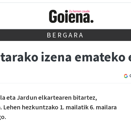
BERGARA
etarako izena emateko 
la eta Jardun elkartearen bitartez,
 Lehen hezkuntzako 1. mailatik 6. mailara
go.