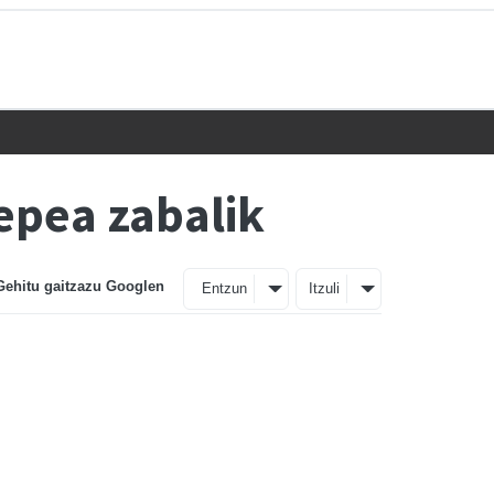
epea zabalik
Gehitu gaitzazu Googlen
Entzun
Itzuli