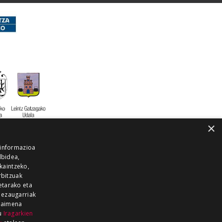
×
 informazioa
lbidea,
skaintzeko,
rbitzuak
etarako eta
 ezaugarriak
 baimena
zu
Iragarkien