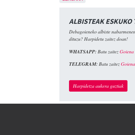
ALBISTEAK ESKUKO
Debagoieneko albiste nabarmenen
dituzu? Harpidetu zaitez doan!
WHATSAPP:
Batu zaitez
Goiena
TELEGRAM:
Batu zaitez
Goiena
Harpidetza aukera guztiak