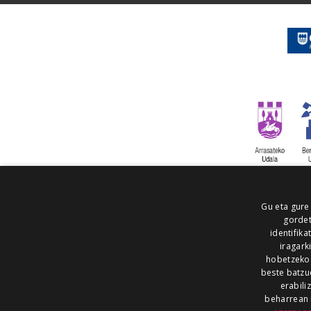
Gu eta gure
gordet
identifika
iragark
hobetzeko
beste batzu
erabili
beharrean 