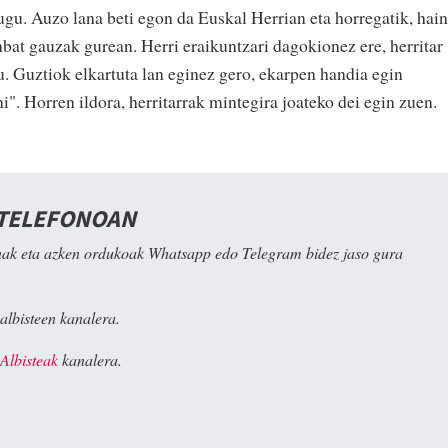
ugu. Auzo lana beti egon da Euskal Herrian eta horregatik, hain
inbat gauzak gurean. Herri eraikuntzari dagokionez ere, herritar
. Guztiok elkartuta lan eginez gero, ekarpen handia egin
. Horren ildora, herritarrak mintegira joateko dei egin zuen.
 TELEFONOAN
ak eta azken ordukoak Whatsapp edo Telegram bidez jaso gura
albisteen kanalera.
Albisteak
kanalera.