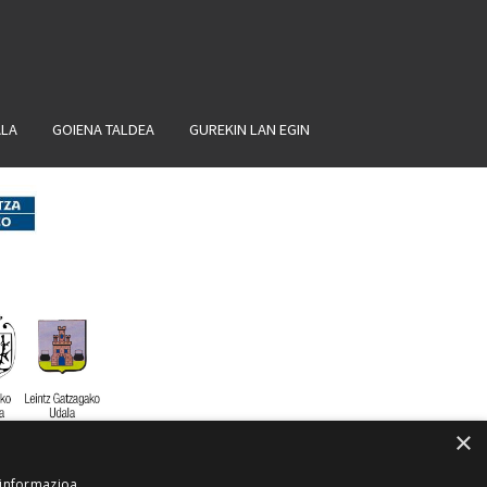
ALA
GOIENA TALDEA
GUREKIN LAN EGIN
×
 informazioa