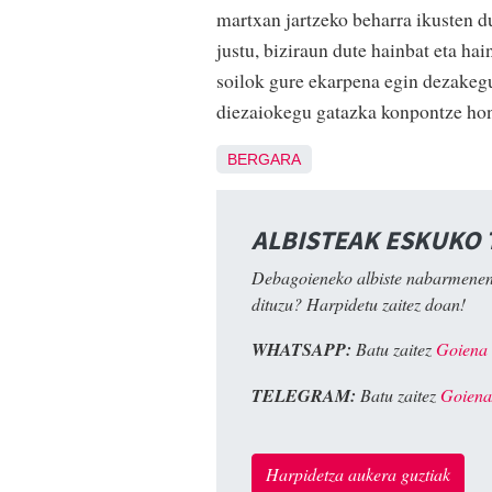
martxan jartzeko beharra ikusten d
justu, biziraun dute hainbat eta ha
soilok gure ekarpena egin dezakegu
diezaiokegu gatazka konpontze honi"
BERGARA
ALBISTEAK ESKUKO
Debagoieneko albiste nabarmenen
dituzu? Harpidetu zaitez doan!
WHATSAPP:
Batu zaitez
Goiena
TELEGRAM:
Batu zaitez
Goiena
Harpidetza aukera guztiak