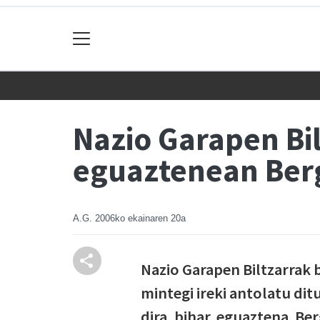
Nazio Garapen Bi
eguaztenean Ber
A.G.
2006ko ekainaren 20a
Nazio Garapen Biltzarrak 
mintegi ireki antolatu di
dira, bihar, eguaztena. B