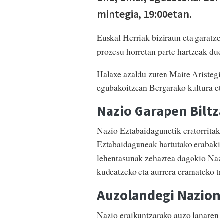
mintegia, 19:00etan.
Euskal Herriak biziraun eta garatz
prozesu horretan parte hartzeak du
Halaxe azaldu zuten Maite Aristegi
egubakoitzean Bergarako kultura e
Nazio Garapen Biltz
Nazio Eztabaidagunetik eratorritak
Eztabaidaguneak hartutako erabaki 
lehentasunak zehaztea dagokio Naz
kudeatzeko eta aurrera eramateko t
Auzolandegi Nazion
Nazio eraikuntzarako auzo lanaren