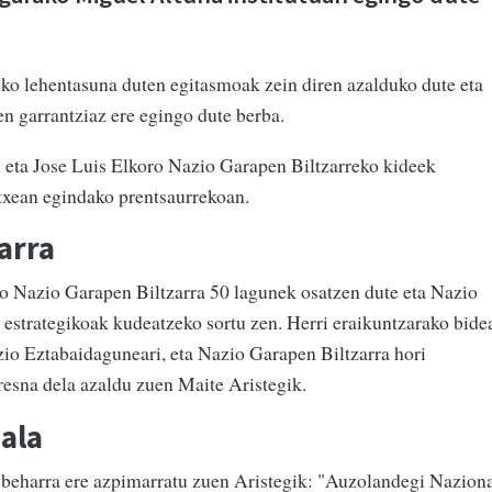
eko lehentasuna duten egitasmoak zein diren azalduko dute eta
en garrantziaz ere egingo dute berba.
 eta Jose Luis Elkoro Nazio Garapen Biltzarreko kideek
txean egindako prentsaurrekoan.
arra
o Nazio Garapen Biltzarra 50 lagunek osatzen dute eta Nazio
estrategikoak kudeatzeko sortu zen. Herri eraikuntzarako bide
io Eztabaidaguneari, eta Nazio Garapen Biltzarra hori
resna dela azaldu zuen Maite Aristegik.
ala
 beharra ere azpimarratu zuen Aristegik: "Auzolandegi Nazion