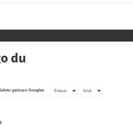
go du
Gehitu gaitzazu Googlen
Entzun
Itzuli
o