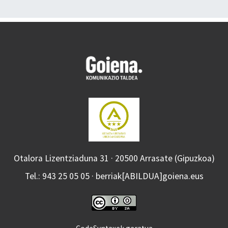
Otalora Lizentziaduna 31 · 20500 Arrasate (Gipuzkoa)
Tel.: 943 25 05 05 · berriak[ABILDUA]goiena.eus