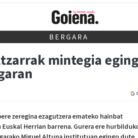
BERGARA
ltzarrak mintegia egin
garan
bere zeregina ezagutzera emateko hainbat
tu Euskal Herrian barrena. Gurera ere hurbilduk
ergarako Miguel Altuna institutuan egingo dute