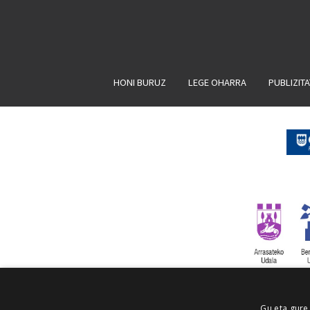
HONI BURUZ
LEGE OHARRA
PUBLIZIT
Gu eta gure