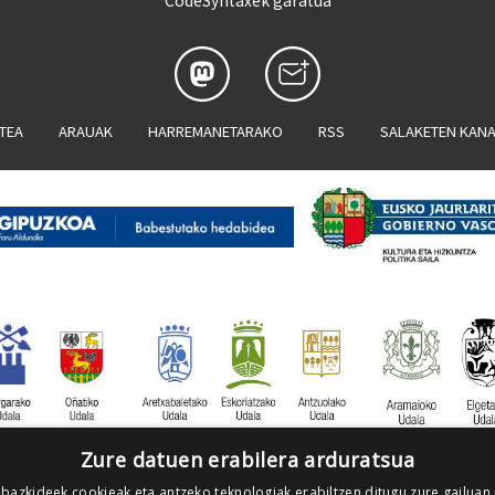
CodeSyntaxek garatua
ATEA
ARAUAK
HARREMANETARAKO
RSS
SALAKETEN KAN
Zure datuen erabilera arduratsua
 bazkideek cookieak eta antzeko teknologiak erabiltzen ditugu zure gailuan