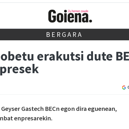
BERGARA
obetu erakutsi dute B
presek
 Geyser Gastech BECn egon dira eguenean,
inbat enpresarekin.