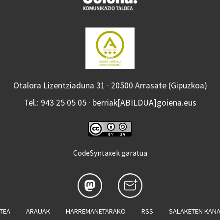
Otalora Lizentziaduna 31 · 20500 Arrasate (Gipuzkoa)
Tel.: 943 25 05 05 · berriak[ABILDUA]goiena.eus
CodeSyntaxek garatua
ATEA
ARAUAK
HARREMANETARAKO
RSS
SALAKETEN KAN