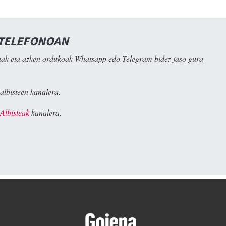
 TELEFONOAN
ak eta azken ordukoak Whatsapp edo Telegram bidez jaso gura
albisteen kanalera.
Albisteak
kanalera.