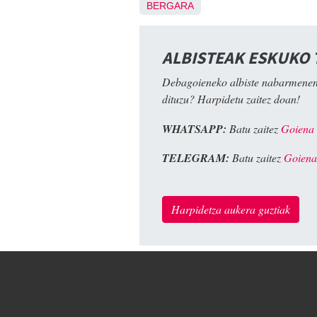
BERGARA
ALBISTEAK ESKUKO
Debagoieneko albiste nabarmenen
dituzu? Harpidetu zaitez doan!
WHATSAPP:
Batu zaitez
Goiena
TELEGRAM:
Batu zaitez
Goiena
Harpidetza aukera guztiak