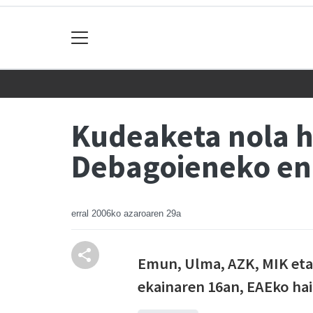
Kudeaketa nola h
Debagoieneko en
erral
2006ko azaroaren 29a
Emun, Ulma, AZK, MIK eta
ekainaren 16an, EAEko ha