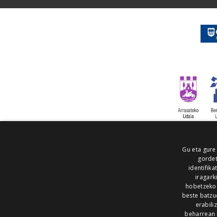
Gu eta gure
gordet
identifika
iragark
hobetzeko
beste batzu
erabili
beharrean 