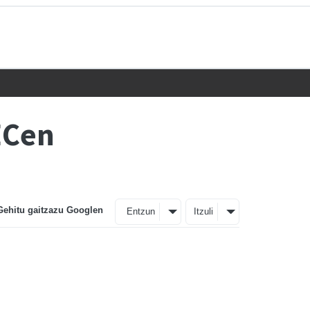
ECen
Gehitu gaitzazu Googlen
Entzun
Itzuli