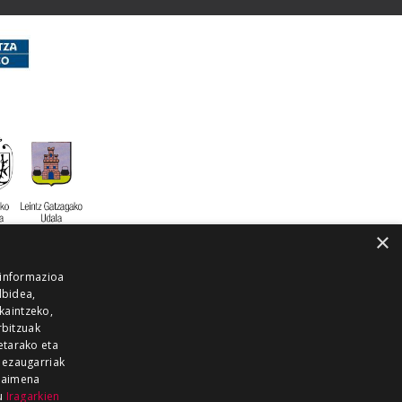
×
 informazioa
lbidea,
skaintzeko,
rbitzuak
etarako eta
 ezaugarriak
 baimena
zu
Iragarkien