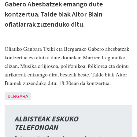
Gabero Abesbatzek emango dute
kontzertua. Talde biak Aitor Biain
oñatiarrak zuzenduko ditu.
Oñatiko Ganbara Txiki eta Bergarako Gabero abesbatzak
kontzertua eskainiko dute domekan Mariren Lagundiko
elizan. Musika erlijiosoa, polifonikoa, folklorea eta doinu
afrikarrak entzungo dira, besteak beste. Talde biak Aitor
Biainek zuzenduko ditu. 18:30ean da kontzertua.
BERGARA
ALBISTEAK ESKUKO
TELEFONOAN