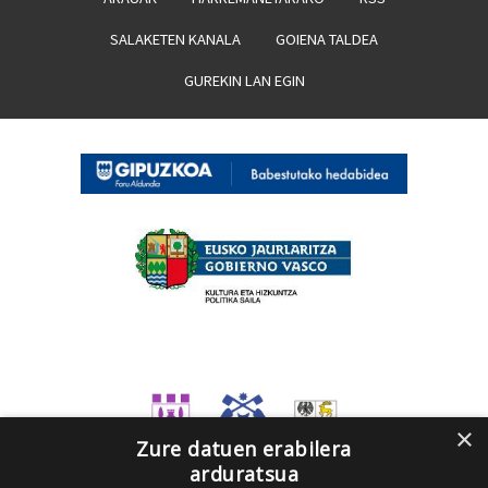
SALAKETEN KANALA
GOIENA TALDEA
GUREKIN LAN EGIN
×
Zure datuen erabilera
arduratsua