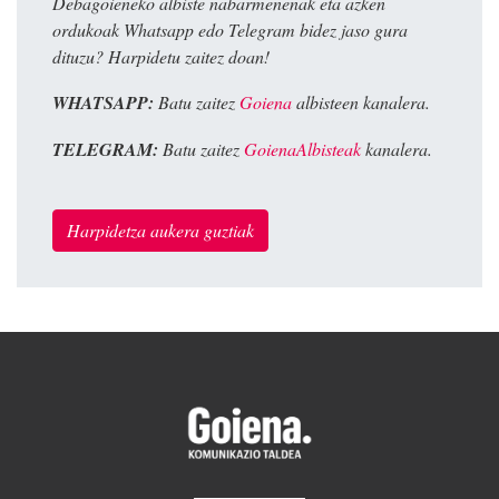
Debagoieneko albiste nabarmenenak eta azken
ordukoak Whatsapp edo Telegram bidez jaso gura
dituzu? Harpidetu zaitez doan!
WHATSAPP:
Batu zaitez
Goiena
albisteen kanalera.
TELEGRAM:
Batu zaitez
GoienaAlbisteak
kanalera.
Harpidetza aukera guztiak