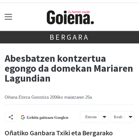
BERGARA
Abesbatzen kontzertua
egongo da domekan Mariaren
Lagundian
Oihana Elorza Gorostiza
2006ko maiatzaren 25a
Entzun
Itzuli
Gehitu gaitzazu Googlen
Oñatiko Ganbara Txiki eta Bergarako