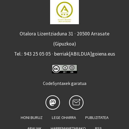
Otalora Lizentziaduna 31 · 20500 Arrasate
(Gipuzkoa)
Tel.: 943 25 05 05 · berriak[ABILDUA]goiena.eus
CodeSyntaxek garatua
HONI BURUZ
LEGE OHARRA
PUBLIZITATEA
ARAUAK
HARREMANETARAKO
RSS