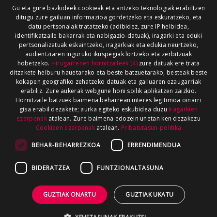
Gu eta gure bazkideek cookieak eta antzeko teknologiak erabiltzen
ditugu zure gailuan informazioa gordetzeko eta eskuratzeko, eta
datu pertsonalak tratatzeko (adibidez, zure IP helbidea,
identifikatzaile bakarrak eta nabigazio-datuak), iragarki eta eduki
pertsonalizatuak eskaintzeko, iragarkiak eta edukia neurtzeko,
audientziaren inguruko ikuspegiak lortzeko eta zerbitzuak
hobetzeko.
Hirugarrenen hornitzaileek (4)
zure datuak ere trata
ditzakete helburu hauetarako eta beste batzuetarako, besteak beste
kokapen geografiko zehatzeko datuak eta gailuaren ezaugarriak
erabiliz. Zure aukerak webgune honi soilik aplikatzen zaizkio.
Hornitzaile batzuek baimena beharrean interes legitimoa oinarri
gisa erabil dezakete; aurka egiteko eskubidea duzu
Iragarkien
ezarpenak
atalean. Zure baimena edozein unetan ken dezakezu
Cookieen ezarpenak
atalean.
Pribatutasun-politika
BEHAR-BEHARREZKOA
ERRENDIMENDUA
BIDERATZEA
FUNTZIONALTASUNA
GUZTIAK ONARTU
GUZTIAK UKATU