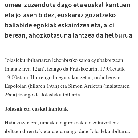
umeei zuzenduta dago eta euskal kantuen
eta jolasen bidez, euskaraz gozatzeko
baliabide egokiak eskaintzea eta, aldi
berean, ahozkotasuna lantzea da helburua
Jolasleku ibiltariaren lehenbiziko saioa egubakoitzean
(maiatzaren 12an), izango da Fraiskozurin, 17:00etatik
19:00etara. Hurrengo bi egubakoitzetan, ordu berean,
Espoloian (hilaren 19an) eta Simon Arrietan (maiatzaren
26an) izango da Jolasleku ibiltaria.
Jolasak eta euskal kantuak
Hain zuzen ere, umeak eta gurasoak eta zaintzaileak
ibiltzen diren tokietara eramango dute Jolasleku ibiltaria.