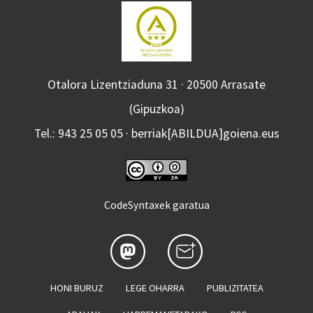
Otalora Lizentziaduna 31 · 20500 Arrasate
(Gipuzkoa)
Tel.: 943 25 05 05 · berriak[ABILDUA]goiena.eus
CodeSyntaxek garatua
HONI BURUZ
LEGE OHARRA
PUBLIZITATEA