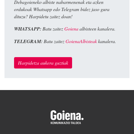
Debagoieneko albiste nabarmenenak eta azken
ordukoak Whatsapp edo Telegram bidez jaso gura
dituzu? Harpidetu zaitez doan!
WHATSAPP:
Batu zaitez
Goiena
albisteen kanalera.
TELEGRAM:
Batu zaitez
GoienaAlbisteak
kanalera.
Harpidetza aukera guztiak