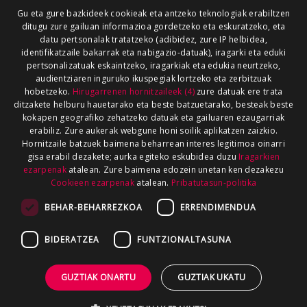
Gu eta gure bazkideek cookieak eta antzeko teknologiak erabiltzen
ditugu zure gailuan informazioa gordetzeko eta eskuratzeko, eta
datu pertsonalak tratatzeko (adibidez, zure IP helbidea,
identifikatzaile bakarrak eta nabigazio-datuak), iragarki eta eduki
pertsonalizatuak eskaintzeko, iragarkiak eta edukia neurtzeko,
audientziaren inguruko ikuspegiak lortzeko eta zerbitzuak
hobetzeko.
Hirugarrenen hornitzaileek (4)
zure datuak ere trata
ditzakete helburu hauetarako eta beste batzuetarako, besteak beste
kokapen geografiko zehatzeko datuak eta gailuaren ezaugarriak
erabiliz. Zure aukerak webgune honi soilik aplikatzen zaizkio.
Hornitzaile batzuek baimena beharrean interes legitimoa oinarri
gisa erabil dezakete; aurka egiteko eskubidea duzu
Iragarkien
ezarpenak
atalean. Zure baimena edozein unetan ken dezakezu
Cookieen ezarpenak
atalean.
Pribatutasun-politika
BEHAR-BEHARREZKOA
ERRENDIMENDUA
BIDERATZEA
FUNTZIONALTASUNA
GUZTIAK ONARTU
GUZTIAK UKATU