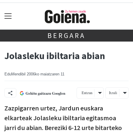
BERGARA
Jolasleku ibiltaria abian
EduMendibil
2006ko maiatzaren 11
Entzun
Itzuli
Gehitu gaitzazu Googlen
Zazpigarren urtez, Jardun euskara
elkarteak Jolasleku ibiltaria egitasmoa
jarri du abian. Bereziki 6-12 urte bitarteko