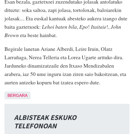
Esan bezala, gaztetxoei zuzendutako jolasak antolatuko
dituzte: soka saltoa, zapi jolasa, tortoloxak, baloiarekin
jolasak.... Eta euskal kantuak abesteko aukera izango dute
baita gaztetxoek:
Lehoi baten bila
,
Epo
!
Itaitaie
!,
John
Brown
eta beste hainbat.
Begirale lanetan Ariane Alberdi, Leire Iruin, Olatz
Larrañaga, Nerea Telleria eta Lorea Ugarte arituko dira.
Jarduneko dinamizatzaile den Itxaso Mendizabalen
arabera, iaz 50 ume inguru izan ziren saio bakoitzean, eta
aurten antzeko kopuru bat izatea espero dute.
BERGARA
ALBISTEAK ESKUKO
TELEFONOAN