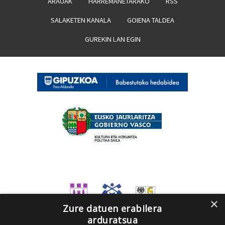
ARAUAK
HARREMANETARAKO
RSS
SALAKETEN KANALA
GOIENA TALDEA
GUREKIN LAN EGIN
×
Zure datuen erabilera
arduratsua