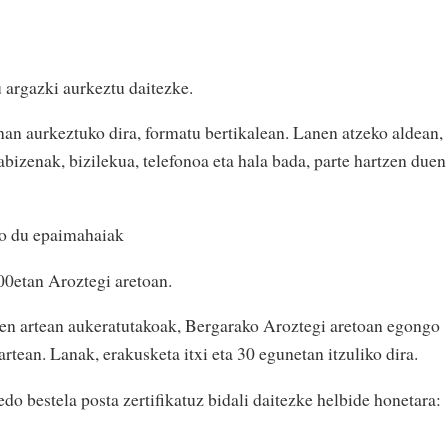
 argazki aurkeztu daitezke.
an aurkeztuko dira, formatu bertikalean. Lanen atzeko aldean,
abizenak, bizilekua, telefonoa eta hala bada, parte hartzen duen
o du epaimahaiak
00etan Aroztegi aretoan.
ien artean aukeratutakoak, Bergarako Aroztegi aretoan egongo
artean. Lanak, erakusketa itxi eta 30 egunetan itzuliko dira.
o bestela posta zertifikatuz bidali daitezke helbide honetara: