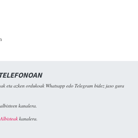
n
 TELEFONOAN
ak eta azken ordukoak Whatsapp edo Telegram bidez jaso gura
albisteen kanalera.
Albisteak
kanalera.