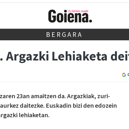
BERGARA
I. Argazki Lehiaketa de
aren 23an amaitzen da. Argazkiak, zuri-
aurkez daitezke. Euskadin bizi den edozein
rgazki lehiaketan.