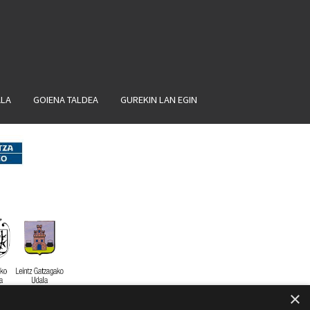
ALA
GOIENA TALDEA
GUREKIN LAN EGIN
×