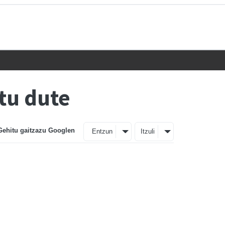
itu dute
Gehitu gaitzazu Googlen
Entzun
Itzuli