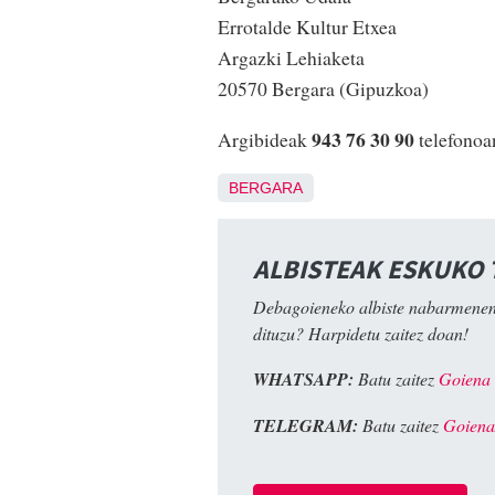
Errotalde Kultur Etxea
Argazki Lehiaketa
20570 Bergara (Gipuzkoa)
943 76 30 90
Argibideak
telefonoa
BERGARA
ALBISTEAK ESKUKO
Debagoieneko albiste nabarmenen
dituzu? Harpidetu zaitez doan!
WHATSAPP:
Batu zaitez
Goiena
TELEGRAM:
Batu zaitez
Goiena