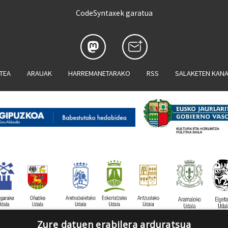
CodeSyntaxek garatua
ATEA
ARAUAK
HARREMANETARAKO
RSS
SALAKETEN KAN
Zure datuen erabilera arduratsua