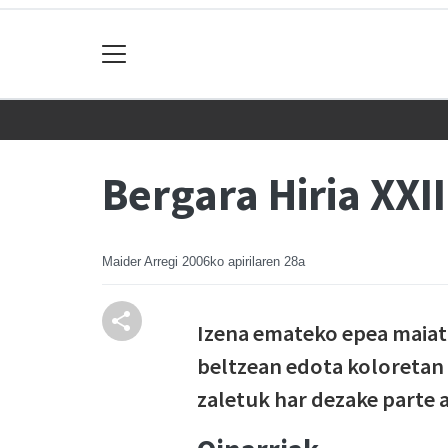
Bergara Hiria XXI
Maider Arregi
2006ko apirilaren 28a
Izena emateko epea maiatz
beltzean edota koloretan 
zaletuk har dezake parte a