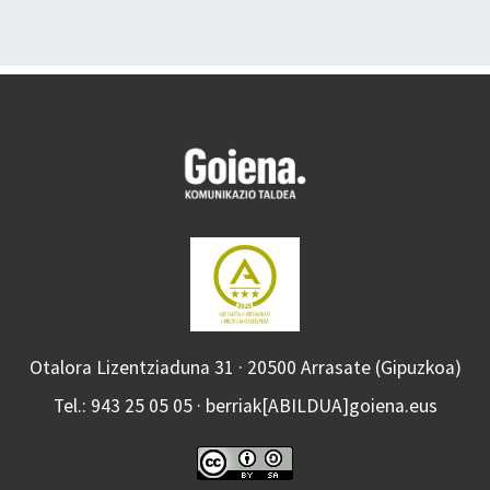
Otalora Lizentziaduna 31 · 20500 Arrasate (Gipuzkoa)
Tel.: 943 25 05 05 · berriak[ABILDUA]goiena.eus