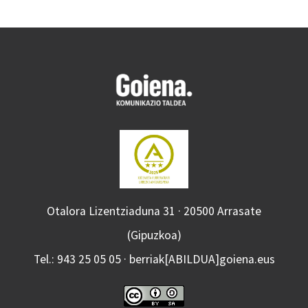
Otalora Lizentziaduna 31 · 20500 Arrasate
(Gipuzkoa)
Tel.: 943 25 05 05 · berriak[ABILDUA]goiena.eus