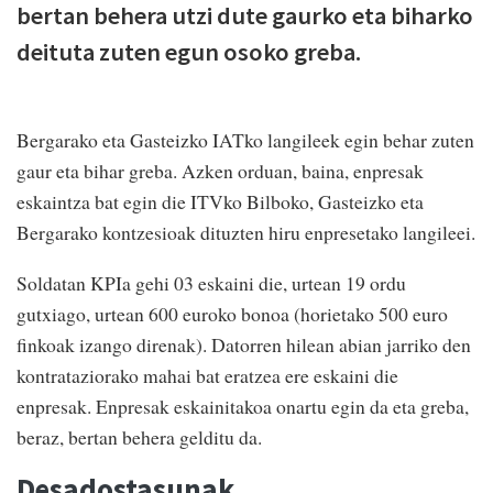
bertan behera utzi dute gaurko eta biharko
deituta zuten egun osoko greba.
Bergarako eta Gasteizko IATko langileek egin behar zuten
gaur eta bihar greba. Azken orduan, baina, enpresak
eskaintza bat egin die ITVko Bilboko, Gasteizko eta
Bergarako kontzesioak dituzten hiru enpresetako langileei.
Soldatan KPIa gehi 03 eskaini die, urtean 19 ordu
gutxiago, urtean 600 euroko bonoa (horietako 500 euro
finkoak izango direnak). Datorren hilean abian jarriko den
kontrataziorako mahai bat eratzea ere eskaini die
enpresak. Enpresak eskainitakoa onartu egin da eta greba,
beraz, bertan behera gelditu da.
Desadostasunak