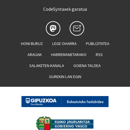
CodeSyntaxek garatua
HONI BURUZ
LEGE OHARRA
PUBLIZITATEA
ARAUAK
HARREMANETARAKO
RSS
SALAKETEN KANALA
GOIENA TALDEA
GUREKIN LAN EGIN