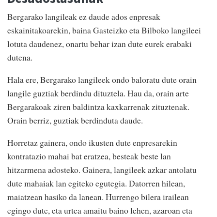
Bergarako langileak ez daude ados enpresak
eskainitakoarekin, baina Gasteizko eta Bilboko langileei
lotuta daudenez, onartu behar izan dute eurek erabaki
dutena.
Hala ere, Bergarako langileek ondo baloratu dute orain
langile guztiak berdindu dituztela. Hau da, orain arte
Bergarakoak ziren baldintza kaxkarrenak zituztenak.
Orain berriz, guztiak berdinduta daude.
Horretaz gainera, ondo ikusten dute enpresarekin
kontratazio mahai bat eratzea, besteak beste lan
hitzarmena adosteko. Gainera, langileek azkar antolatu
dute mahaiak lan egiteko egutegia. Datorren hilean,
maiatzean hasiko da lanean. Hurrengo bilera irailean
egingo dute, eta urtea amaitu baino lehen, azaroan eta