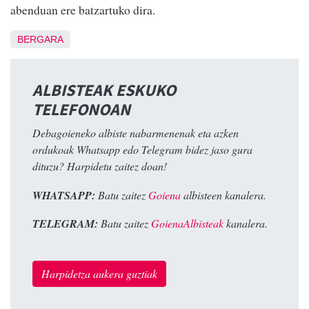
abenduan ere batzartuko dira.
BERGARA
ALBISTEAK ESKUKO
TELEFONOAN
Debagoieneko albiste nabarmenenak eta azken
ordukoak Whatsapp edo Telegram bidez jaso gura
dituzu? Harpidetu zaitez doan!
WHATSAPP:
Batu zaitez
Goiena
albisteen kanalera.
TELEGRAM:
Batu zaitez
GoienaAlbisteak
kanalera.
Harpidetza aukera guztiak