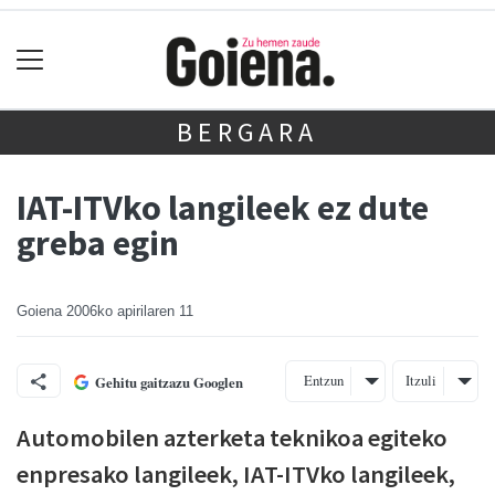
BERGARA
IAT-ITVko langileek ez dute
greba egin
Goiena
2006ko apirilaren 11
Entzun
Itzuli
Gehitu gaitzazu Googlen
Automobilen azterketa teknikoa egiteko
enpresako langileek, IAT-ITVko langileek,