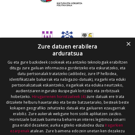
×
Zure datuen erabilera
arduratsua
Gu eta gure bazkideek cookieak eta antzeko teknologiak erabiltzen
ditugu zure gailuan informazioa gordetzeko eta eskuratzeko, eta
datu pertsonalak tratatzeko (adibidez, zure IP helbidea,
identifikatzaile bakarrak eta nabigazio-datuak), iragarki eta eduki
pertsonalizatuak eskaintzeko, iragarkiak eta edukia neurtzeko,
audientziaren inguruko ikuspegiak lortzeko eta zerbitzuak
hobetzeko.
Hirugarrenen hornitzaileek (4)
zure datuak ere trata
ditzakete helburu hauetarako eta beste batzuetarako, besteak beste
kokapen geografiko zehatzeko datuak eta gailuaren ezaugarriak
erabiliz. Zure aukerak webgune honi soilik aplikatzen zaizkio.
Hornitzaile batzuek baimena beharrean interes legitimoa oinarri
gisa erabil dezakete; aurka egiteko eskubidea duzu
Iragarkien
ezarpenak
atalean. Zure baimena edozein unetan ken dezakezu