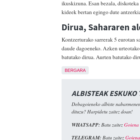
ikuskizuna. Esan bezala, diskoteka
kideek bertan egingo dute antzerkia
Dirua, Sahararen a
Kontzerturako sarrerak 5 eurotan s
daude dagoeneko. Azken urteotako oh
batutako dirua. Aurten batutako dir
BERGARA
ALBISTEAK ESKUKO
Debagoieneko albiste nabarmenen
dituzu? Harpidetu zaitez doan!
WHATSAPP:
Batu zaitez
Goiena
TELEGRAM:
Batu zaitez
Goiena