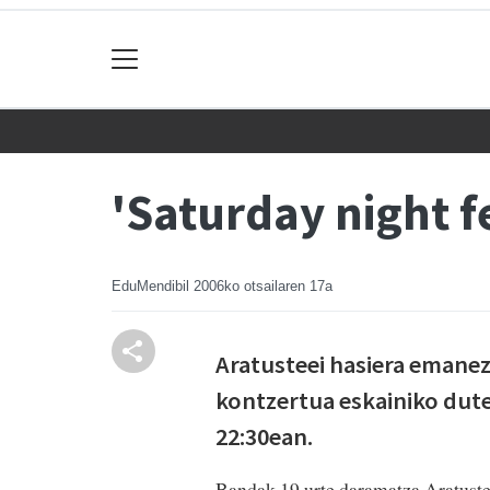
'Saturday night f
EduMendibil
2006ko otsailaren 17a
Aratusteei hasiera emanez
kontzertua eskainiko dut
22:30ean.
Bandak 19 urte daramatza Aratustee