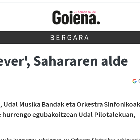
BERGARA
ever', Sahararen alde
, Udal Musika Bandak eta Orkestra Sinfonikoa
e hurrengo egubakoitzean Udal Pilotalekuan,
tako kontzertua eskaintzen eta Orkestra Sinfonikoa gehitu zai