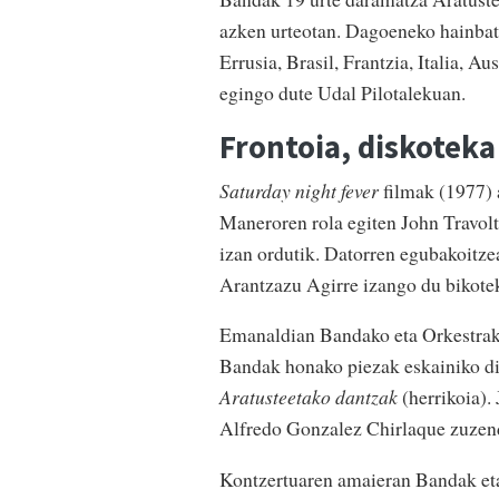
azken urteotan. Dagoeneko hainbat h
Errusia, Brasil, Frantzia, Italia, Au
egingo dute Udal Pilotalekuan.
Frontoia, diskoteka
Saturday night fever
filmak (1977) 
Maneroren rola egiten John Travolta
izan ordutik. Datorren egubakoitze
Arantzazu Agirre izango du bikote
Emanaldian Bandako eta Orkestrako
Bandak honako piezak eskainiko d
Aratusteetako dantzak
(herrikoia).
Alfredo Gonzalez Chirlaque zuzen
Kontzertuaren amaieran Bandak eta