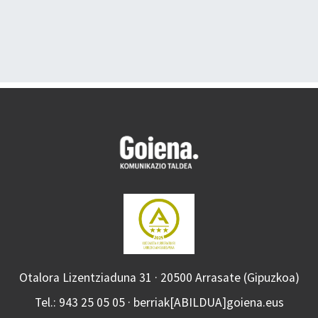
Otalora Lizentziaduna 31 · 20500 Arrasate (Gipuzkoa)
Tel.: 943 25 05 05 · berriak[ABILDUA]goiena.eus