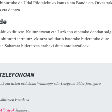
 bihurtuko da Udal Pilotalekuko kantxa eta Banda eta Orkestra
 eta dantza.
lde
alduko dituzte. Kultur etxean eta Lazkano oinetako dendan salg
iturari jarraituz, ekintza solidario baterako bideratuko dute
ua Saharara bideratzea erabaki dute antolatzaileek.
 TELEFONOAN
ak eta azken ordukoak Whatsapp edo Telegram bidez jaso gura
albisteen kanalera.
Albisteak
kanalera.