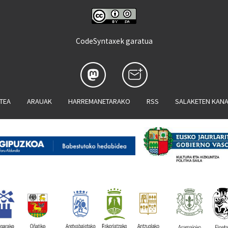
CodeSyntaxek garatua
ATEA
ARAUAK
HARREMANETARAKO
RSS
SALAKETEN KAN