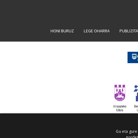
HONI BURUZ
LEGE OHARRA
PUBLIZIT
Gu eta gure
gordet