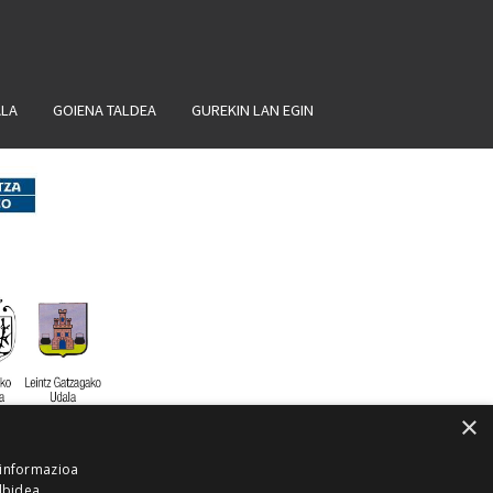
ALA
GOIENA TALDEA
GUREKIN LAN EGIN
×
 informazioa
lbidea,