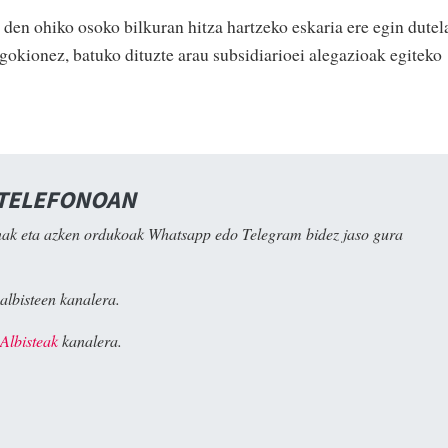
 den ohiko osoko bilkuran hitza hartzeko eskaria ere egin dutel
gokionez, batuko dituzte arau subsidiarioei alegazioak egiteko
 TELEFONOAN
ak eta azken ordukoak Whatsapp edo Telegram bidez jaso gura
albisteen kanalera.
Albisteak
kanalera.