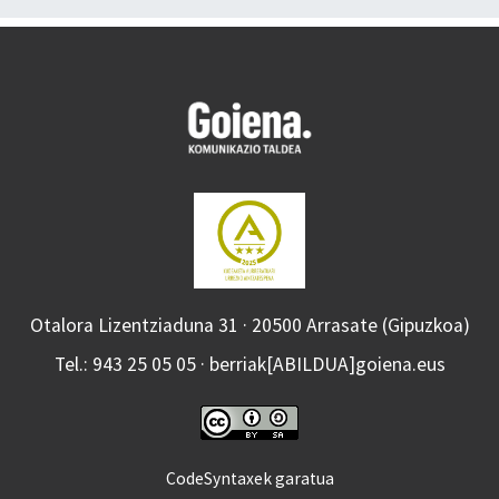
Otalora Lizentziaduna 31 · 20500 Arrasate (Gipuzkoa)
Tel.: 943 25 05 05 · berriak[ABILDUA]goiena.eus
CodeSyntaxek garatua