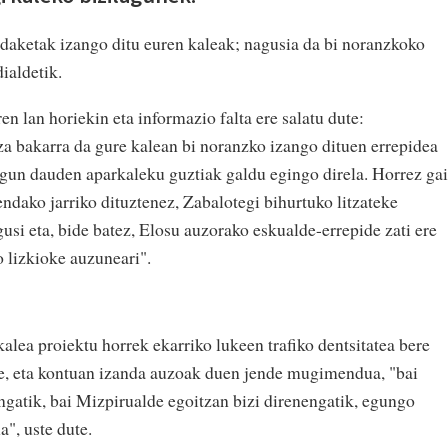
ldaketak izango ditu euren kaleak; nagusia da bi noranzkoko
ialdetik.
en lan horiekin eta informazio falta ere salatu dute:
a bakarra da gure kalean bi noranzko izango dituen errepidea
 egun dauden aparkaleku guztiak galdu egingo direla. Horrez gai
ndako jarriko dituztenez, Zabalotegi bihurtuko litzateke
si eta, bide batez, Elosu auzorako eskualde-errepide zati ere
o lizkioke auzuneari".
alea proiektu horrek ekarriko lukeen trafiko dentsitatea bere
de, eta kontuan izanda auzoak duen jende mugimendua, "bai
gatik, bai Mizpirualde egoitzan bizi direnengatik, egungo
a", uste dute.