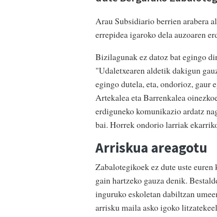
Arau Subsidiario berrien arabera a
errepidea igaroko dela auzoaren erd
Bizilagunak ez datoz bat egingo dir
"Udaletxearen aldetik dakigun gauz
egingo dutela, eta, ondorioz, gaur
Artekalea eta Barrenkalea oinezkoe
erdiguneko komunikazio ardatz nagu
bai. Horrek ondorio larriak ekarrik
Arriskua areagotu
Zabalotegikoek ez dute uste euren k
gain hartzeko gauza denik. Bestal
inguruko eskoletan dabiltzan umeen
arrisku maila asko igoko litzatekeel