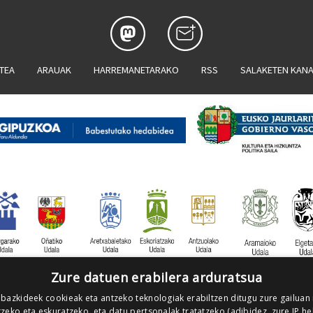
ATEA
ARAUAK
HARREMANETARAKO
RSS
SALAKETEN KAN
Zure datuen erabilera arduratsua
 bazkideek cookieak eta antzeko teknologiak erabiltzen ditugu zure gailuan
zeko eta eskuratzeko, eta datu pertsonalak tratatzeko (adibidez, zure IP he