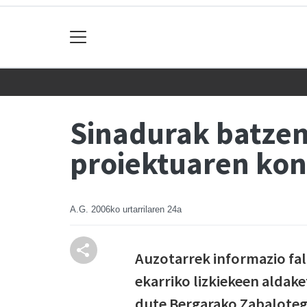
Sinadurak batzen 
proiektuaren kon
A.G.
2006ko urtarrilaren 24a
Auzotarrek informazio fal
ekarriko lizkiekeen aldak
dute Bergarako Zabalotegi