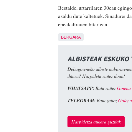
Bestalde, urtarrilaren 30ean egingo
azaldu dute kaltetuek. Sinadurei da
epeak dirauen bitartean.
BERGARA
ALBISTEAK ESKUKO
Debagoieneko albiste nabarmenen
dituzu? Harpidetu zaitez doan!
WHATSAPP:
Batu zaitez
Goiena
TELEGRAM:
Batu zaitez
Goiena
Harpidetza aukera guztiak