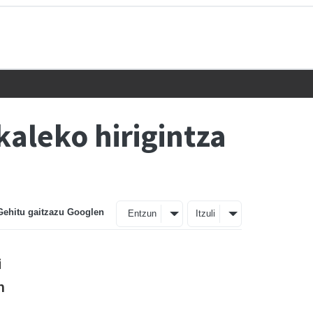
aleko hirigintza
Gehitu gaitzazu Googlen
Entzun
Itzuli
i
n