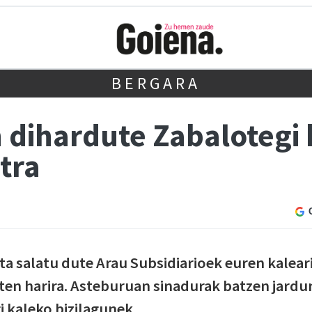
BERGARA
dihardute Zabalotegi k
tra
ta salatu dute Arau Subsidiarioek euren kalear
eten harira. Asteburuan sinadurak batzen jardu
 kaleko bizilagunek.