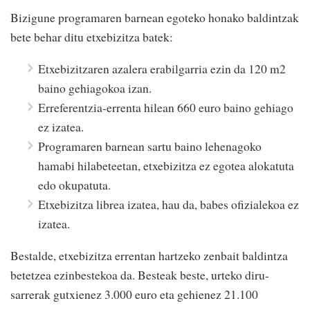
Bizigune programaren barnean egoteko honako baldintzak
bete behar ditu etxebizitza batek:
Etxebizitzaren azalera erabilgarria ezin da 120 m2
baino gehiagokoa izan.
Erreferentzia-errenta hilean 660 euro baino gehiago
ez izatea.
Programaren barnean sartu baino lehenagoko
hamabi hilabeteetan, etxebizitza ez egotea alokatuta
edo okupatuta.
Etxebizitza librea izatea, hau da, babes ofizialekoa ez
izatea.
Bestalde, etxebizitza errentan hartzeko zenbait baldintza
betetzea ezinbestekoa da. Besteak beste, urteko diru-
sarrerak gutxienez 3.000 euro eta gehienez 21.100