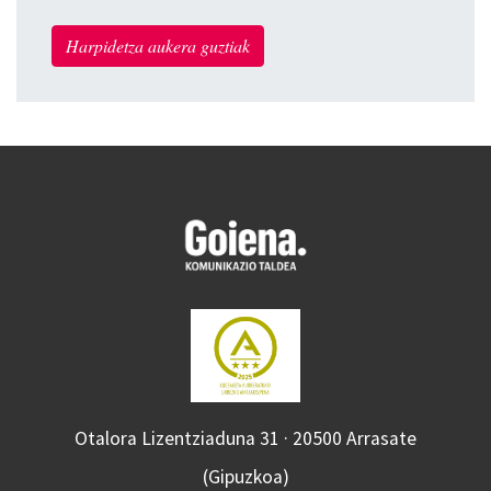
Harpidetza aukera guztiak
Otalora Lizentziaduna 31 · 20500 Arrasate
(Gipuzkoa)