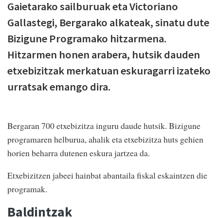
Gaietarako sailburuak eta Victoriano
Gallastegi, Bergarako alkateak, sinatu dute
Bizigune Programako hitzarmena.
Hitzarmen honen arabera, hutsik dauden
etxebizitzak merkatuan eskuragarri izateko
urratsak emango dira.
Bergaran 700 etxebizitza inguru daude hutsik. Bizigune
programaren helburua, ahalik eta etxebizitza huts gehien
horien beharra dutenen eskura jartzea da.
Etxebizitzen jabeei hainbat abantaila fiskal eskaintzen die
programak.
Baldintzak