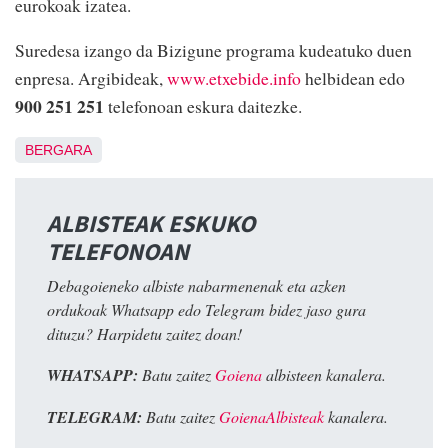
eurokoak izatea.
Suredesa izango da Bizigune programa kudeatuko duen
enpresa. Argibideak,
www.etxebide.info
helbidean edo
900 251 251
telefonoan eskura daitezke.
BERGARA
ALBISTEAK ESKUKO
TELEFONOAN
Debagoieneko albiste nabarmenenak eta azken
ordukoak Whatsapp edo Telegram bidez jaso gura
dituzu? Harpidetu zaitez doan!
WHATSAPP:
Batu zaitez
Goiena
albisteen kanalera.
TELEGRAM:
Batu zaitez
GoienaAlbisteak
kanalera.