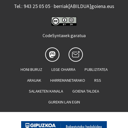
Tel.: 943 25 05 05 · berriak[ABILDUA]goiena.eus
CodeSyntaxek garatua
HONI BURUZ
LEGE OHARRA
PUBLIZITATEA
ARAUAK
HARREMANETARAKO
RSS
SALAKETEN KANALA
GOIENA TALDEA
GUREKIN LAN EGIN