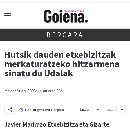
BERGARA
Hutsik dauden etxebizitzak
merkaturatzeko hitzarmena
sinatu du Udalak
Maider Arregi
2005eko urriaren 28a
Entzun
Itzuli
Gehitu gaitzazu Googlen
Javier Madrazo Etxebizitza eta Gizarte