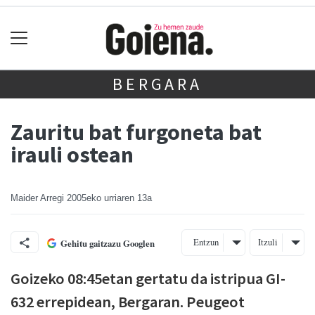
BERGARA
Zauritu bat furgoneta bat
irauli ostean
Maider Arregi
2005eko urriaren 13a
Entzun
Itzuli
Gehitu gaitzazu Googlen
Goizeko 08:45etan gertatu da istripua GI-
632 errepidean, Bergaran. Peugeot