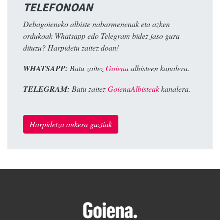
TELEFONOAN
Debagoieneko albiste nabarmenenak eta azken
ordukoak Whatsapp edo Telegram bidez jaso gura
dituzu? Harpidetu zaitez doan!
WHATSAPP:
Batu zaitez
Goiena
albisteen kanalera.
TELEGRAM:
Batu zaitez
GoienaAlbisteak
kanalera.
Harpidetza aukera guztiak