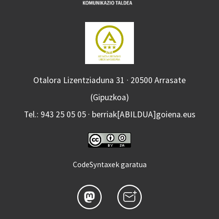
Otalora Lizentziaduna 31 · 20500 Arrasate
(Gipuzkoa)
Tel.: 943 25 05 05 · berriak[ABILDUA]goiena.eus
CodeSyntaxek garatua