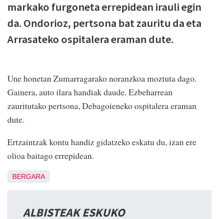
markako furgoneta errepidean irauli egin
da. Ondorioz, pertsona bat zauritu da eta
Arrasateko ospitalera eraman dute.
Une honetan Zumarragarako noranzkoa moztuta dago.
Gainera, auto ilara handiak daude. Ezbeharrean
zauritutako pertsona, Debagoieneko ospitalera eraman
dute.
Ertzaintzak kontu handiz gidatzeko eskatu du, izan ere
olioa baitago errepidean.
BERGARA
ALBISTEAK ESKUKO