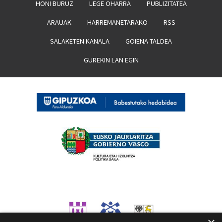
HONI BURUZ
LEGE OHARRA
PUBLIZITATEA
ARAUAK
HARREMANETARAKO
RSS
SALAKETEN KANALA
GOIENA TALDEA
GUREKIN LAN EGIN