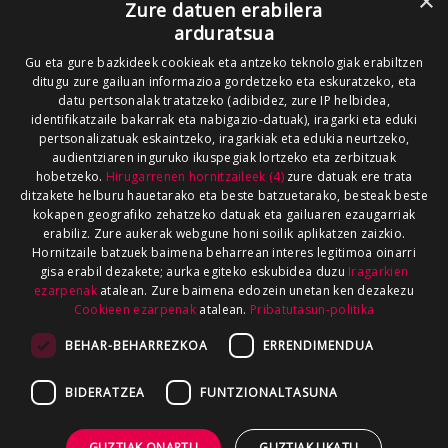
×
Zure datuen erabilera
arduratsua
Gu eta gure bazkideek cookieak eta antzeko teknologiak erabiltzen
ditugu zure gailuan informazioa gordetzeko eta eskuratzeko, eta
datu pertsonalak tratatzeko (adibidez, zure IP helbidea,
identifikatzaile bakarrak eta nabigazio-datuak), iragarki eta eduki
pertsonalizatuak eskaintzeko, iragarkiak eta edukia neurtzeko,
audientziaren inguruko ikuspegiak lortzeko eta zerbitzuak
hobetzeko.
Hirugarrenen hornitzaileek (4)
zure datuak ere trata
ditzakete helburu hauetarako eta beste batzuetarako, besteak beste
kokapen geografiko zehatzeko datuak eta gailuaren ezaugarriak
erabiliz. Zure aukerak webgune honi soilik aplikatzen zaizkio.
Hornitzaile batzuek baimena beharrean interes legitimoa oinarri
gisa erabil dezakete; aurka egiteko eskubidea duzu
Iragarkien
ezarpenak
atalean. Zure baimena edozein unetan ken dezakezu
Cookieen ezarpenak
atalean.
Pribatutasun-politika
BEHAR-BEHARREZKOA
ERRENDIMENDUA
BIDERATZEA
FUNTZIONALTASUNA
GUZTIAK ONARTU
GUZTIAK UKATU