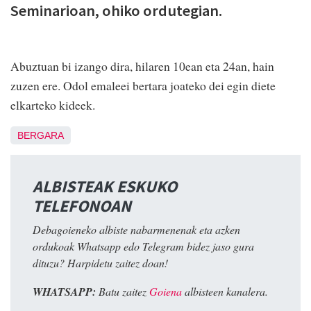
Seminarioan, ohiko ordutegian.
Abuztuan bi izango dira, hilaren 10ean eta 24an, hain
zuzen ere. Odol emaleei bertara joateko dei egin diete
elkarteko kideek.
BERGARA
ALBISTEAK ESKUKO
TELEFONOAN
Debagoieneko albiste nabarmenenak eta azken
ordukoak Whatsapp edo Telegram bidez jaso gura
dituzu? Harpidetu zaitez doan!
WHATSAPP:
Batu zaitez
Goiena
albisteen kanalera.