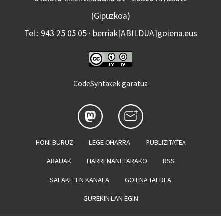
(Gipuzkoa)
Tel.: 943 25 05 05 · berriak[ABILDUA]goiena.eus
CodeSyntaxek garatua
HONI BURUZ
LEGE OHARRA
PUBLIZITATEA
ARAUAK
HARREMANETARAKO
RSS
SALAKETEN KANALA
GOIENA TALDEA
GUREKIN LAN EGIN