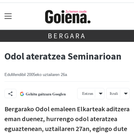
BERGARA
Odol ateratzea Seminarioan
EduMendibil
2005eko uztailaren 26a
Entzun
Itzuli
Gehitu gaitzazu Googlen
Bergarako Odol emaleen Elkarteak aditzera
eman duenez, hurrengo odol ateratzea
eguaztenean, uztailaren 27an, egingo dute