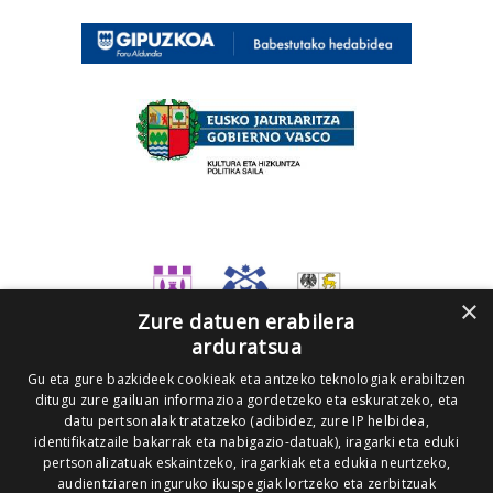
×
Zure datuen erabilera
arduratsua
Gu eta gure bazkideek cookieak eta antzeko teknologiak erabiltzen
ditugu zure gailuan informazioa gordetzeko eta eskuratzeko, eta
datu pertsonalak tratatzeko (adibidez, zure IP helbidea,
identifikatzaile bakarrak eta nabigazio-datuak), iragarki eta eduki
pertsonalizatuak eskaintzeko, iragarkiak eta edukia neurtzeko,
audientziaren inguruko ikuspegiak lortzeko eta zerbitzuak