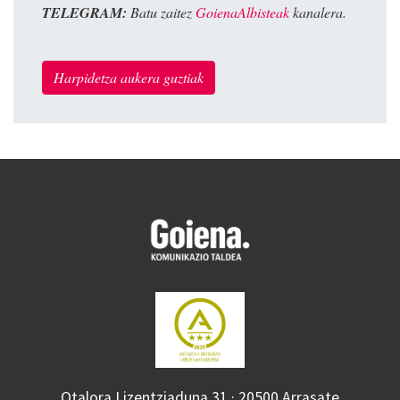
TELEGRAM:
Batu zaitez
GoienaAlbisteak
kanalera.
Harpidetza aukera guztiak
Otalora Lizentziaduna 31 · 20500 Arrasate