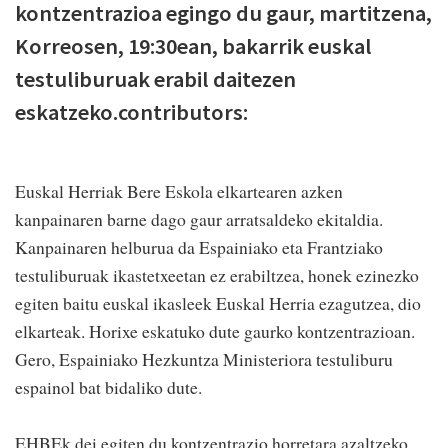
kontzentrazioa egingo du gaur, martitzena,
Korreosen, 19:30ean, bakarrik euskal
testuliburuak erabil daitezen
eskatzeko.contributors:
Euskal Herriak Bere Eskola elkartearen azken
kanpainaren barne dago gaur arratsaldeko ekitaldia.
Kanpainaren helburua da Espainiako eta Frantziako
testuliburuak ikastetxeetan ez erabiltzea, honek ezinezko
egiten baitu euskal ikasleek Euskal Herria ezagutzea, dio
elkarteak. Horixe eskatuko dute gaurko kontzentrazioan.
Gero, Espainiako Hezkuntza Ministeriora testuliburu
espainol bat bidaliko dute.
EHBEk dei egiten du kontzentrazio horretara azaltzeko.