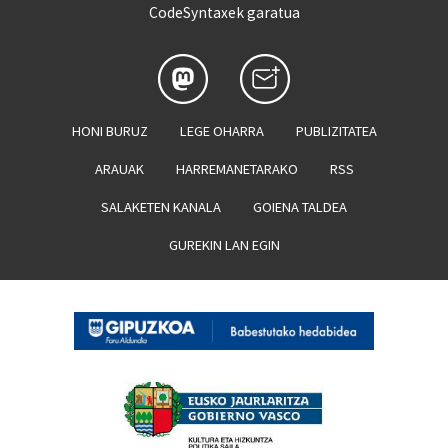
CodeSyntaxek garatua
HONI BURUZ
LEGE OHARRA
PUBLIZITATEA
ARAUAK
HARREMANETARAKO
RSS
SALAKETEN KANALA
GOIENA TALDEA
GUREKIN LAN EGIN