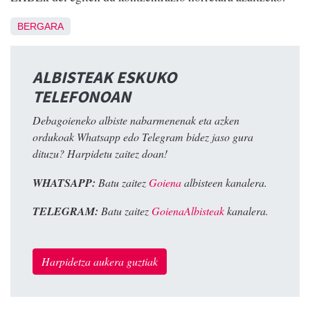
BERGARA
ALBISTEAK ESKUKO
TELEFONOAN
Debagoieneko albiste nabarmenenak eta azken
ordukoak Whatsapp edo Telegram bidez jaso gura
dituzu? Harpidetu zaitez doan!
WHATSAPP:
Batu zaitez
Goiena
albisteen kanalera.
TELEGRAM:
Batu zaitez
GoienaAlbisteak
kanalera.
Harpidetza aukera guztiak