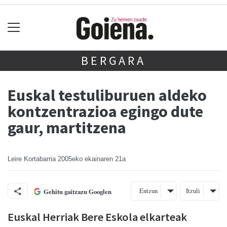
BERGARA
Euskal testuliburuen aldeko
kontzentrazioa egingo dute
gaur, martitzena
Leire Kortabarria
2005eko ekainaren 21a
Entzun
Itzuli
Gehitu gaitzazu Googlen
Euskal Herriak Bere Eskola elkarteak