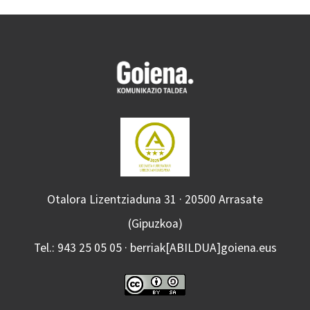
Otalora Lizentziaduna 31 · 20500 Arrasate
(Gipuzkoa)
Tel.: 943 25 05 05 · berriak[ABILDUA]goiena.eus