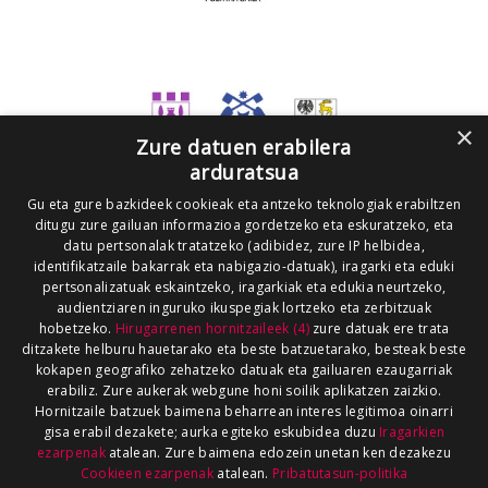
×
Zure datuen erabilera
arduratsua
Gu eta gure bazkideek cookieak eta antzeko teknologiak erabiltzen
ditugu zure gailuan informazioa gordetzeko eta eskuratzeko, eta
datu pertsonalak tratatzeko (adibidez, zure IP helbidea,
identifikatzaile bakarrak eta nabigazio-datuak), iragarki eta eduki
pertsonalizatuak eskaintzeko, iragarkiak eta edukia neurtzeko,
audientziaren inguruko ikuspegiak lortzeko eta zerbitzuak
hobetzeko.
Hirugarrenen hornitzaileek (4)
zure datuak ere trata
ditzakete helburu hauetarako eta beste batzuetarako, besteak beste
kokapen geografiko zehatzeko datuak eta gailuaren ezaugarriak
erabiliz. Zure aukerak webgune honi soilik aplikatzen zaizkio.
Hornitzaile batzuek baimena beharrean interes legitimoa oinarri
gisa erabil dezakete; aurka egiteko eskubidea duzu
Iragarkien
ezarpenak
atalean. Zure baimena edozein unetan ken dezakezu
Cookieen ezarpenak
atalean.
Pribatutasun-politika