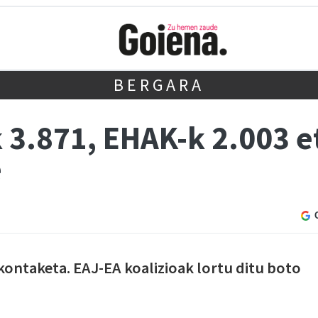
BERGARA
 3.871, EHAK-k 2.003 e
e
ontaketa. EAJ-EA koalizioak lortu ditu boto