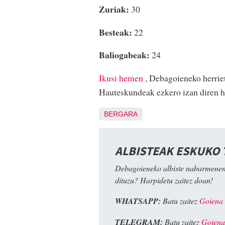
Zuriak:
30
Besteak:
22
Baliogabeak:
24
Ikusi hemen
, Debagoieneko herrie
Hauteskundeak ezkero izan diren h
BERGARA
ALBISTEAK ESKUKO
Debagoieneko albiste nabarmenen
dituzu? Harpidetu zaitez doan!
WHATSAPP:
Batu zaitez
Goiena
TELEGRAM:
Batu zaitez
Goiena