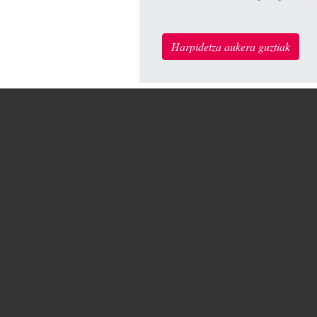
Harpidetza aukera guztiak