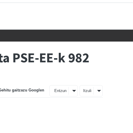
ta PSE-EE-k 982
Gehitu gaitzazu Googlen
Entzun
Itzuli