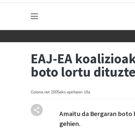
EAJ-EA koalizioak
boto lortu dituzt
Goiena.net
2005eko apirilaren 18a
Amaitu da Bergaran boto k
gehien.