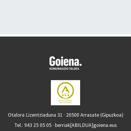
Otalora Lizentziaduna 31 · 20500 Arrasate (Gipuzkoa)
Tel.: 943 25 05 05 · berriak[ABILDUA]goiena.eus