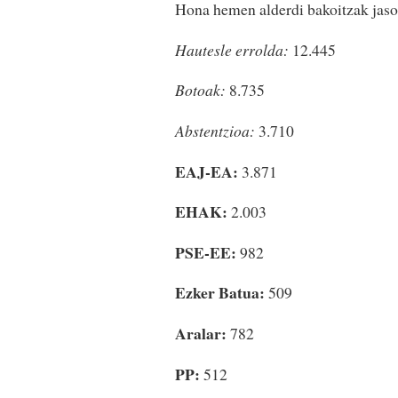
Hona hemen alderdi bakoitzak jaso
Hautesle errolda:
12.445
Botoak:
8.735
Abstentzioa:
3.710
EAJ-EA:
3.871
EHAK:
2.003
PSE-EE:
982
Ezker Batua:
509
Aralar:
782
PP:
512