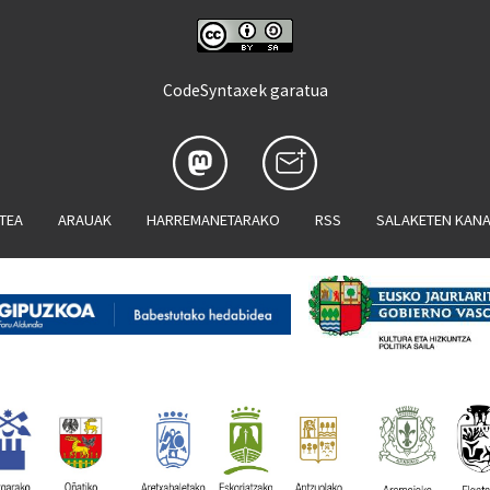
CodeSyntaxek garatua
ATEA
ARAUAK
HARREMANETARAKO
RSS
SALAKETEN KAN