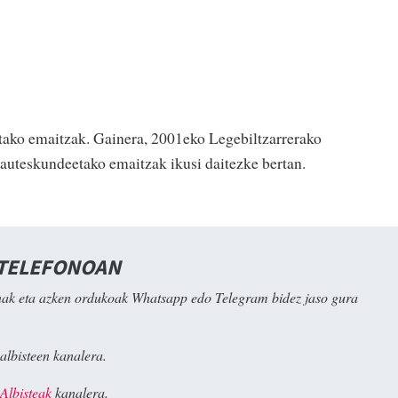
tako emaitzak. Gainera, 2001eko Legebiltzarrerako
auteskundeetako emaitzak ikusi daitezke bertan.
 TELEFONOAN
ak eta azken ordukoak Whatsapp edo Telegram bidez jaso gura
albisteen kanalera.
Albisteak
kanalera.