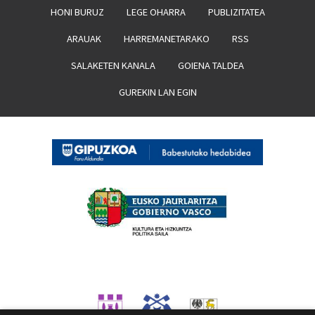
HONI BURUZ
LEGE OHARRA
PUBLIZITATEA
ARAUAK
HARREMANETARAKO
RSS
SALAKETEN KANALA
GOIENA TALDEA
GUREKIN LAN EGIN