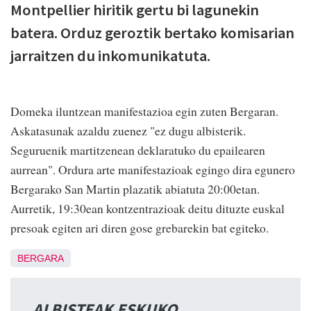
Montpellier hiritik gertu bi lagunekin
batera. Orduz geroztik bertako komisarian
jarraitzen du inkomunikatuta.
Domeka iluntzean manifestazioa egin zuten Bergaran.
Askatasunak azaldu zuenez "ez dugu albisterik.
Seguruenik martitzenean deklaratuko du epailearen
aurrean". Ordura arte manifestazioak egingo dira egunero
Bergarako San Martin plazatik abiatuta 20:00etan.
Aurretik, 19:30ean kontzentrazioak deitu dituzte euskal
presoak egiten ari diren gose grebarekin bat egiteko.
BERGARA
ALBISTEAK ESKUKO