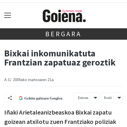
BERGARA
Bixkai inkomunikatuta
Frantzian zapatuaz geroztik
A.G.
2005eko martxoaren 21a
Entzun
Itzuli
Gehitu gaitzazu Googlen
Iñaki Arietaleanizbeaskoa Bixkai zapatu
goizean atxilotu zuen Frantziako poliziak