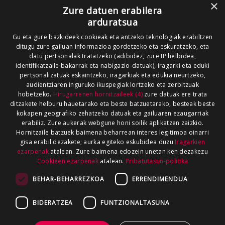
×
Zure datuen erabilera
arduratsua
Gu eta gure bazkideek cookieak eta antzeko teknologiak erabiltzen
ditugu zure gailuan informazioa gordetzeko eta eskuratzeko, eta
datu pertsonalak tratatzeko (adibidez, zure IP helbidea,
identifikatzaile bakarrak eta nabigazio-datuak), iragarki eta eduki
pertsonalizatuak eskaintzeko, iragarkiak eta edukia neurtzeko,
audientziaren inguruko ikuspegiak lortzeko eta zerbitzuak
hobetzeko.
Hirugarrenen hornitzaileek (4)
zure datuak ere trata
ditzakete helburu hauetarako eta beste batzuetarako, besteak beste
kokapen geografiko zehatzeko datuak eta gailuaren ezaugarriak
erabiliz. Zure aukerak webgune honi soilik aplikatzen zaizkio.
Hornitzaile batzuek baimena beharrean interes legitimoa oinarri
gisa erabil dezakete; aurka egiteko eskubidea duzu
Iragarkien
ezarpenak
atalean. Zure baimena edozein unetan ken dezakezu
Cookieen ezarpenak
atalean.
Pribatutasun-politika
BEHAR-BEHARREZKOA
ERRENDIMENDUA
BIDERATZEA
FUNTZIONALTASUNA