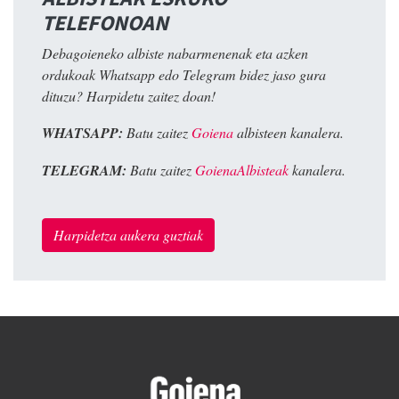
TELEFONOAN
Debagoieneko albiste nabarmenenak eta azken
ordukoak Whatsapp edo Telegram bidez jaso gura
dituzu? Harpidetu zaitez doan!
WHATSAPP:
Batu zaitez
Goiena
albisteen kanalera.
TELEGRAM:
Batu zaitez
GoienaAlbisteak
kanalera.
Harpidetza aukera guztiak