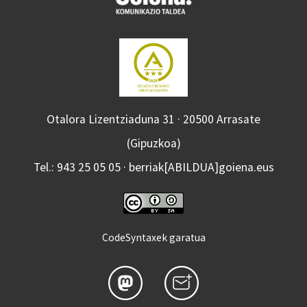
Otalora Lizentziaduna 31 · 20500 Arrasate
(Gipuzkoa)
Tel.: 943 25 05 05 · berriak[ABILDUA]goiena.eus
CodeSyntaxek garatua