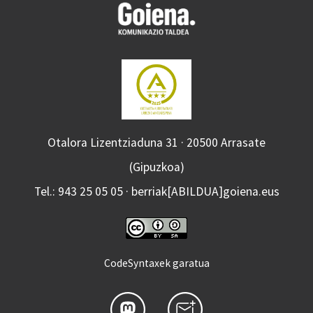
Otalora Lizentziaduna 31 · 20500 Arrasate
(Gipuzkoa)
Tel.: 943 25 05 05 · berriak[ABILDUA]goiena.eus
CodeSyntaxek garatua