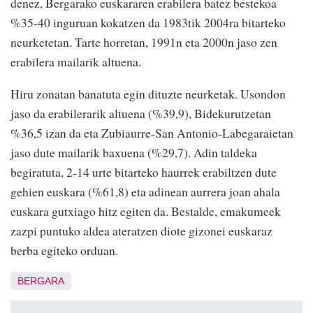
denez, Bergarako euskararen erabilera batez bestekoa
%35-40 inguruan kokatzen da 1983tik 2004ra bitarteko
neurketetan. Tarte horretan, 1991n eta 2000n jaso zen
erabilera mailarik altuena.
Hiru zonatan banatuta egin dituzte neurketak. Usondon
jaso da erabilerarik altuena (%39,9), Bidekurutzetan
%36,5 izan da eta Zubiaurre-San Antonio-Labegaraietan
jaso dute mailarik baxuena (%29,7). Adin taldeka
begiratuta, 2-14 urte bitarteko haurrek erabiltzen dute
gehien euskara (%61,8) eta adinean aurrera joan ahala
euskara gutxiago hitz egiten da. Bestalde, emakumeek
zazpi puntuko aldea ateratzen diote gizonei euskaraz
berba egiteko orduan.
BERGARA