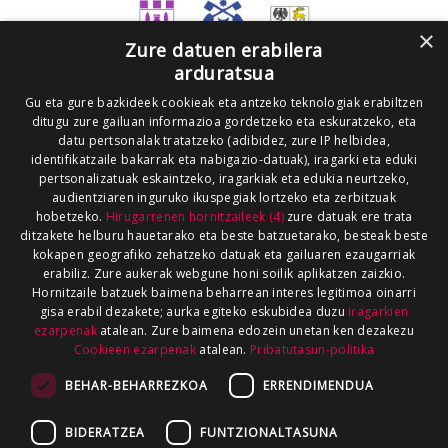
×
Zure datuen erabilera
arduratsua
Gu eta gure bazkideek cookieak eta antzeko teknologiak erabiltzen
ditugu zure gailuan informazioa gordetzeko eta eskuratzeko, eta
datu pertsonalak tratatzeko (adibidez, zure IP helbidea,
identifikatzaile bakarrak eta nabigazio-datuak), iragarki eta eduki
pertsonalizatuak eskaintzeko, iragarkiak eta edukia neurtzeko,
audientziaren inguruko ikuspegiak lortzeko eta zerbitzuak
hobetzeko.
Hirugarrenen hornitzaileek (4)
zure datuak ere trata
ditzakete helburu hauetarako eta beste batzuetarako, besteak beste
kokapen geografiko zehatzeko datuak eta gailuaren ezaugarriak
erabiliz. Zure aukerak webgune honi soilik aplikatzen zaizkio.
Hornitzaile batzuek baimena beharrean interes legitimoa oinarri
gisa erabil dezakete; aurka egiteko eskubidea duzu
Iragarkien
ezarpenak
atalean. Zure baimena edozein unetan ken dezakezu
Cookieen ezarpenak
atalean.
Pribatutasun-politika
BEHAR-BEHARREZKOA
ERRENDIMENDUA
BIDERATZEA
FUNTZIONALTASUNA