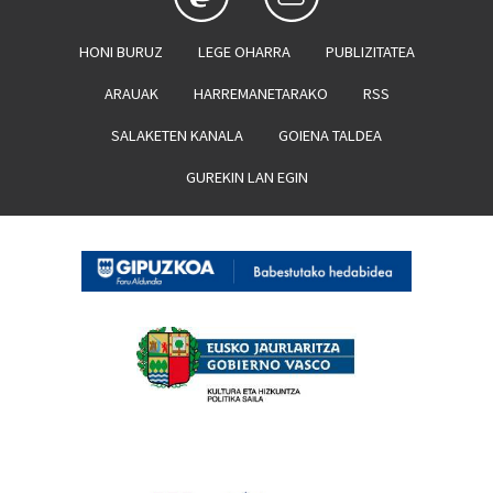
HONI BURUZ
LEGE OHARRA
PUBLIZITATEA
ARAUAK
HARREMANETARAKO
RSS
SALAKETEN KANALA
GOIENA TALDEA
GUREKIN LAN EGIN