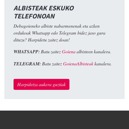
ALBISTEAK ESKUKO
TELEFONOAN
Debagoieneko albiste nabarmenenak eta azken
ordukoak Whatsapp edo Telegram bidez jaso gura
dituzu? Harpidetu zaitez doan!
WHATSAPP:
Batu zaitez
Goiena
albisteen kanalera.
TELEGRAM:
Batu zaitez
GoienaAlbisteak
kanalera.
Harpidetza aukera guztiak