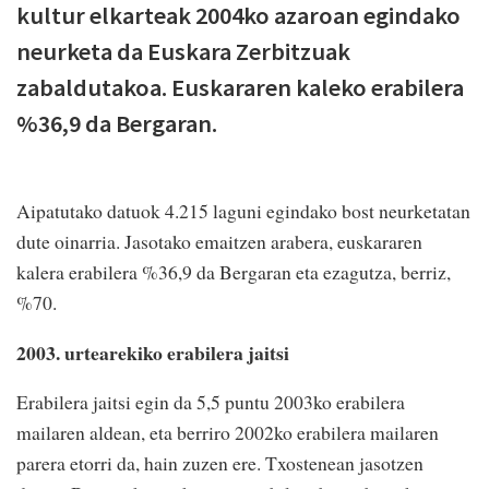
kultur elkarteak 2004ko azaroan egindako
neurketa da Euskara Zerbitzuak
zabaldutakoa. Euskararen kaleko erabilera
%36,9 da Bergaran.
Aipatutako datuok 4.215 laguni egindako bost neurketatan
dute oinarria. Jasotako emaitzen arabera, euskararen
kalera erabilera %36,9 da Bergaran eta ezagutza, berriz,
%70.
2003. urtearekiko erabilera jaitsi
Erabilera jaitsi egin da 5,5 puntu 2003ko erabilera
mailaren aldean, eta berriro 2002ko erabilera mailaren
parera etorri da, hain zuzen ere. Txostenean jasotzen