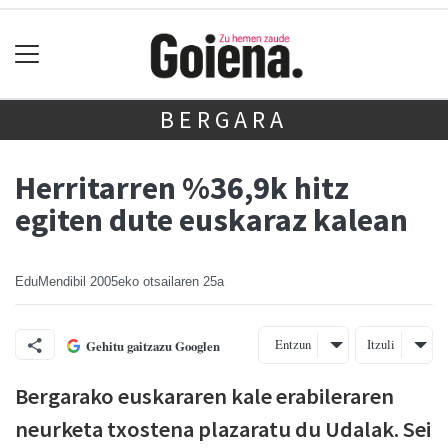
BERGARA
Herritarren %36,9k hitz
egiten dute euskaraz kalean
EduMendibil
2005eko otsailaren 25a
Entzun
Itzuli
Gehitu gaitzazu Googlen
Bergarako euskararen kale erabileraren
neurketa txostena plazaratu du Udalak. Sei