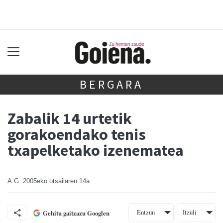
BERGARA
Zabalik 14 urtetik
gorakoendako tenis
txapelketako izenematea
A.G.
2005eko otsailaren 14a
Entzun
Itzuli
Gehitu gaitzazu Googlen