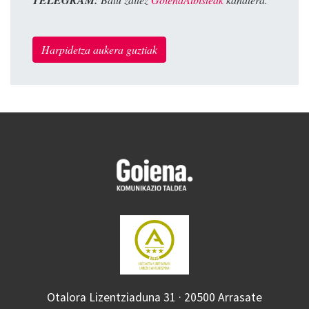
Harpidetza aukera guztiak
Otalora Lizentziaduna 31 · 20500 Arrasate