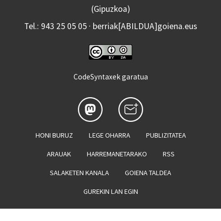
(Gipuzkoa)
Tel.: 943 25 05 05 · berriak[ABILDUA]goiena.eus
CodeSyntaxek garatua
HONI BURUZ
LEGE OHARRA
PUBLIZITATEA
ARAUAK
HARREMANETARAKO
RSS
SALAKETEN KANALA
GOIENA TALDEA
GUREKIN LAN EGIN