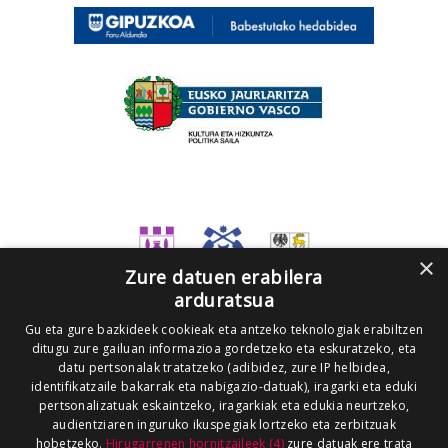
×
Zure datuen erabilera
arduratsua
Gu eta gure bazkideek cookieak eta antzeko teknologiak erabiltzen
ditugu zure gailuan informazioa gordetzeko eta eskuratzeko, eta
datu pertsonalak tratatzeko (adibidez, zure IP helbidea,
identifikatzaile bakarrak eta nabigazio-datuak), iragarki eta eduki
pertsonalizatuak eskaintzeko, iragarkiak eta edukia neurtzeko,
audientziaren inguruko ikuspegiak lortzeko eta zerbitzuak
hobetzeko.
Hirugarrenen hornitzaileek (4)
zure datuak ere trata