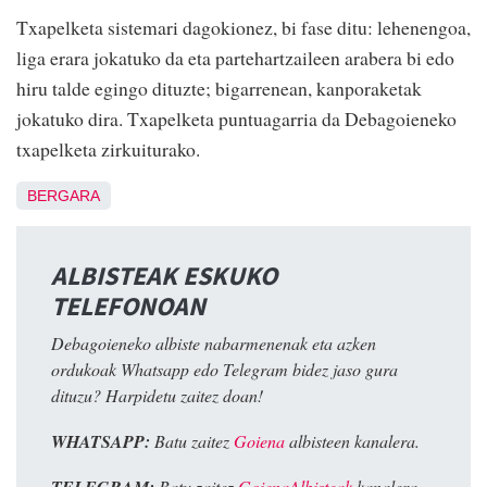
Txapelketa sistemari dagokionez, bi fase ditu: lehenengoa,
liga erara jokatuko da eta partehartzaileen arabera bi edo
hiru talde egingo dituzte; bigarrenean, kanporaketak
jokatuko dira. Txapelketa puntuagarria da Debagoieneko
txapelketa zirkuiturako.
BERGARA
ALBISTEAK ESKUKO
TELEFONOAN
Debagoieneko albiste nabarmenenak eta azken
ordukoak Whatsapp edo Telegram bidez jaso gura
dituzu? Harpidetu zaitez doan!
WHATSAPP:
Batu zaitez
Goiena
albisteen kanalera.
TELEGRAM:
Batu zaitez
GoienaAlbisteak
kanalera.