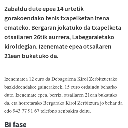
Zabaldu dute epea 14 urtetik
gorakoendako tenis txapelketan izena
emateko. Bergaran jokatuko da txapelketa
otsailaren 26tik aurrera, Labegaraietako
kiroldegian. Izenemate epea otsailaren
21ean bukatuko da.
Izenematea 12 euro da Debagoiena Kirol Zerbitzuetako
bazkideendako; gainerakoek, 15 euro ordaindu beharko
dute. Izenemate epea, berriz, otsailaren 21ean bukatuko
da, eta horretarako Bergarako Kirol Zerbitzura jo behar da
edo 943 77 91 67 telefono zenbakira deitu.
Bi fase