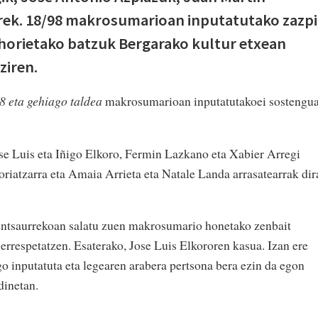
rrek. 18/98 makrosumarioan inputatutako zazpi
 horietako batzuk Bergarako kultur etxean
ziren.
8 eta gehiago taldea
makrosumarioan inputatutakoei sostengu
se Luis eta Iñigo Elkoro, Fermin Lazkano eta Xabier Arregi
riatzarra eta Amaia Arrieta eta Natale Landa arrasatearrak dir
ntsaurrekoan salatu zuen makrosumario honetako zenbait
errespetatzen. Esaterako, Jose Luis Elkororen kasua. Izan ere
o inputatuta eta legearen arabera pertsona bera ezin da egon
dinetan.