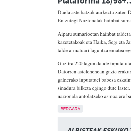
Plataforma 18/98+..
Duela aste batzuk aurkeztu zuten 
Entzutegi Nazionalak hainbat sumar
Aipatu sumarioetan hainbat taldet
kazetetakoak eta Haika, Segi eta J
talde armatuari laguntza ematea eg
Guztira 220 lagun daude inputatuta
Datorren astelehenean gazte erakun
gainerako inputatuei babesa eskain
sinadura bilketa egingo dute laster
nazionala antolatzeko asmoa ere ba
BERGARA
ALBISTEAK ESKUKO