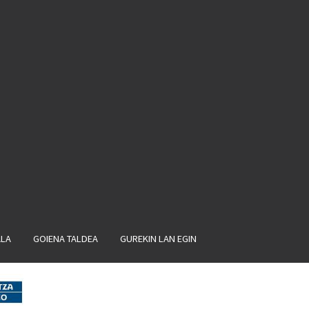
ALA
GOIENA TALDEA
GUREKIN LAN EGIN