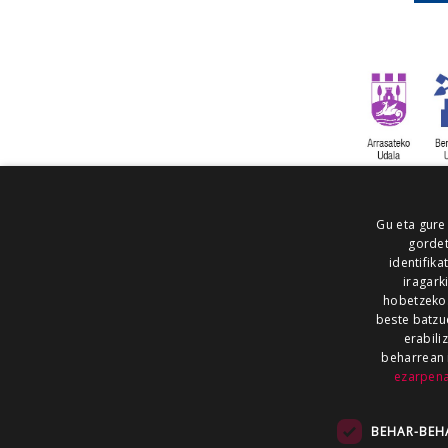
Gu eta gure
gordet
identifika
iragark
hobetzeko
beste batzu
erabili
beharrean 
ezarpen
AIARALDEA
AIKOR
AIURRI
ALEA
BEGITU
ERRAN
EUSKALERRIA IRRA
BEHAR-BEH
KRONIKA
MAILOPE
NOAUA
O