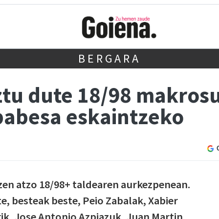
BERGARA
ztu dute 18/98 makros
babesa eskaintzeko
zen atzo 18/98+ taldearen aurkezpenean.
e, besteak beste, Peio Zabalak, Xabier
gik, Jose Antonio Azpiazuk, Juan Martin