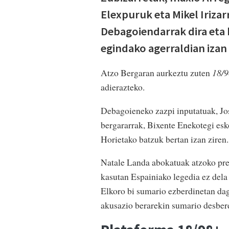
Elexpuruk eta Mikel Iriza
Debagoiendarrak dira eta
egindako agerraldian izan 
Atzo Bergaran aurkeztu zuten
18/9
adierazteko.
Debagoieneko zazpi inputatuak, Jo
bergararrak, Bixente Enekotegi esko
Horietako batzuk bertan izan ziren.
Natale Landa abokatuak atzoko pre
kasutan Espainiako legedia ez dela 
Elkoro bi sumario ezberdinetan dag
akusazio berarekin sumario desber