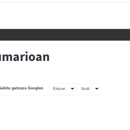
umarioan
Gehitu gaitzazu Googlen
Entzun
Itzuli