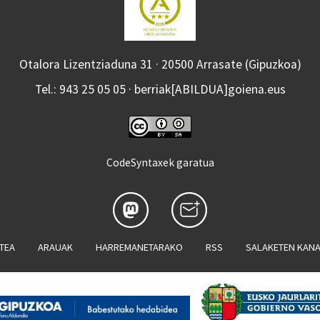
Otalora Lizentziaduna 31 · 20500 Arrasate (Gipuzkoa)
Tel.: 943 25 05 05 · berriak[ABILDUA]goiena.eus
CodeSyntaxek garatua
ATEA
ARAUAK
HARREMANETARAKO
RSS
SALAKETEN KAN