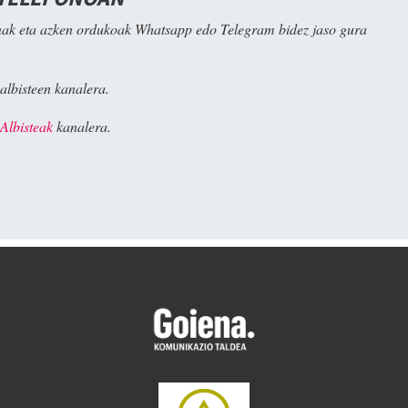
ak eta azken ordukoak Whatsapp edo Telegram bidez jaso gura
albisteen kanalera.
Albisteak
kanalera.