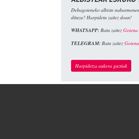
Debagoieneko albiste nabarmenen
dituzu? Harpidetu zaitez doan!
WHATSAPP:
Batu zaitez
Goiena
TELEGRAM:
Batu zaitez
Goiena
Harpidetza aukera guztiak