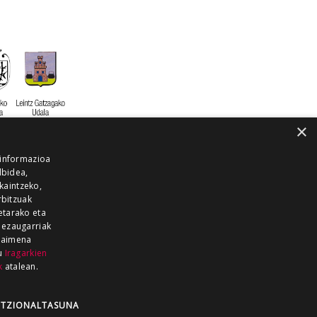
×
 informazioa
lbidea,
skaintzeko,
rbitzuak
etarako eta
 ezaugarriak
 baimena
zu
Iragarkien
k
atalean.
EITIA GUKA
AZKOITIA GUKA
BARRENA
GUKA
GUKA TELEBISTA
HIRUKA
TZIONALTASUNA
Z GUKA
ZUMAIA GUKA
28 KANALA