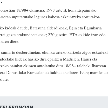
.
Donostian 18/98+ ekimena, 1998 urtetik hona Espainiako
iotan inputatutako lagunei babesa eskaintzeko sortutakoa.
ako kideak daude, Batasuna alderdikoak, Egin eta Egunkaria
arrai gazte erakundeetakoak; 220 guztira. ETAko kide izan edo
ozten diete.
 sumario desberdinetan, ehunka urteko kartzela zigor eskarieki
deetako kideak hasiko dira epaitzen Madrilen. Hauei eta
tzeko hainbat ekimen antolatuko ditu 18/98+ taldeak. Ibarrean
, eta Donostiako Kursaalen ekitaldia otsailaren 19an; manifesta
dute.
 TELEFONOAN