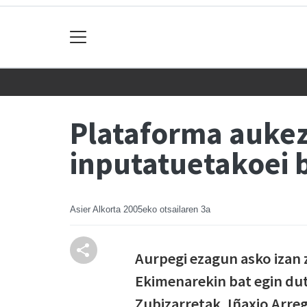
Plataforma auke
inputatuetakoei 
Asier Alkorta
2005eko otsailaren 3a
Aurpegi ezagun asko izan 
Ekimenarekin bat egin dut
Zubizarretak, Iñaxio Arre