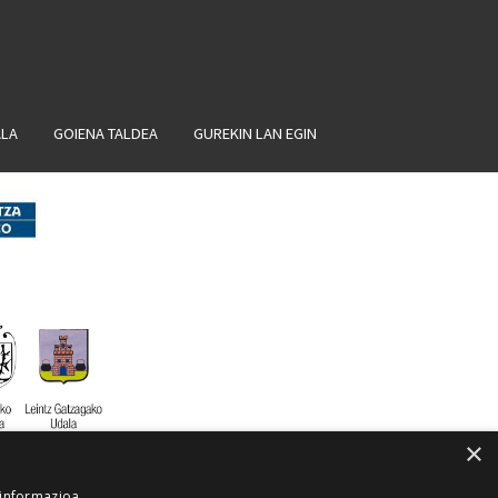
ALA
GOIENA TALDEA
GUREKIN LAN EGIN
×
 informazioa