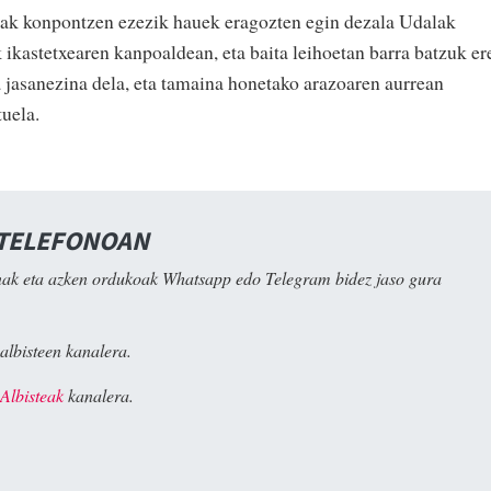
ioak konpontzen ezezik hauek eragozten egin dezala Udalak
k ikastetxearen kanpoaldean, eta baita leihoetan barra batzuk er
 jasanezina dela, eta tamaina honetako arazoaren aurrean
uela.
 TELEFONOAN
ak eta azken ordukoak Whatsapp edo Telegram bidez jaso gura
albisteen kanalera.
Albisteak
kanalera.