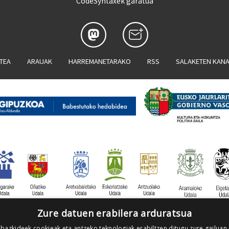
CodeSyntaxek garatua
ATEA
ARAUAK
HARREMANETARAKO
RSS
SALAKETEN KAN
Zure datuen erabilera arduratsua
 bazkideek cookieak eta antzeko teknologiak erabiltzen ditugu zure gailuan