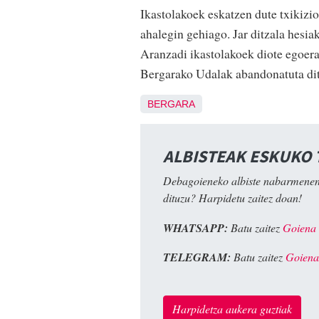
Ikastolakoek eskatzen dute txikiz
ahalegin gehiago. Jar ditzala hesia
Aranzadi ikastolakoek diote egoera
Bergarako Udalak abandonatuta dit
BERGARA
ALBISTEAK ESKUKO
Debagoieneko albiste nabarmenen
dituzu? Harpidetu zaitez doan!
WHATSAPP:
Batu zaitez
Goiena
TELEGRAM:
Batu zaitez
Goiena
Harpidetza aukera guztiak