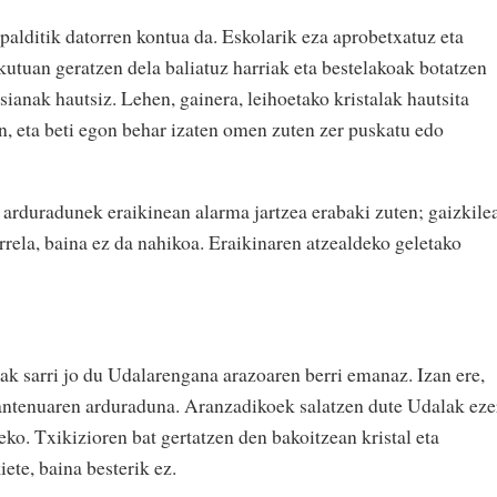
palditik datorren kontua da. Eskolarik eza aprobetxatuz eta
kutuan geratzen dela baliatuz harriak eta bestelakoak botatzen
rtsianak hautsiz. Lehen, gainera, leihoetako kristalak hautsita
n, eta beti egon behar izaten omen zuten zer puskatu edo
 arduradunek eraikinean alarma jartzea erabaki zuten; gaizkile
orrela, baina ez da nahikoa. Eraikinaren atzealdeko geletako
ak sarri jo du Udalarengana arazoaren berri emanaz. Izan ere,
ntenuaren arduraduna. Aranzadikoek salatzen dute Udalak eze
ko. Txikizioren bat gertatzen den bakoitzean kristal eta
ete, baina besterik ez.