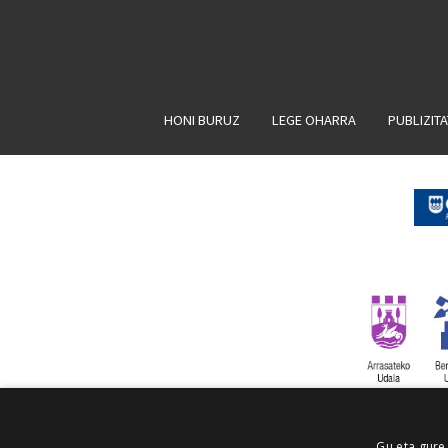
HONI BURUZ
LEGE OHARRA
PUBLIZIT
Gu eta gure