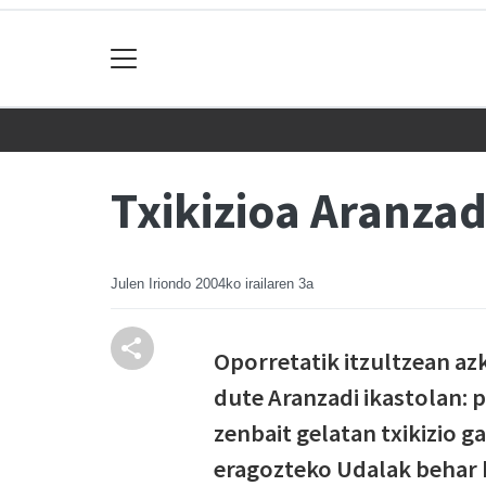
Txikizioa Aranzad
Julen Iriondo
2004ko irailaren 3a
Oporretatik itzultzean azk
dute Aranzadi ikastolan: 
zenbait gelatan txikizio g
eragozteko Udalak behar b