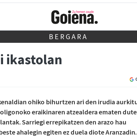
BERGARA
i ikastolan
enaldian ohiko bihurtzen ari den irudia aurkit
poligonoko eraikinaren atzealdera ematen dut
alantak. Sarriegi errepikatzen den arazo hau
este ahalegin egiten ez duela diote Aranzadin.