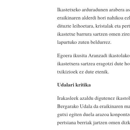
Ikastetxeko arduradunen arabera as
eraikinaren alderdi hori nahikoa ez
dituzte leihoetara, kristalak eta pe
ikastetxe barrura sartzen omen zire
lapurtuko zuten beldurrez.
Egoera ikusita Aranzadi ikastolako
ikastetxera sartzea eragotzi dute h
txikizioek ez dute etenik.
Udalari kritika
Irakasleek azaldu digutenez ikastol
Bergarako Udala da eraikinaren ma
gutxi egiten duela arazoa konpontze
pertsiana berriak jartzen omen dizki