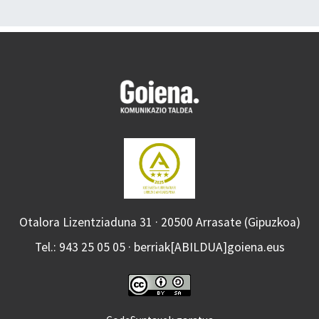
Otalora Lizentziaduna 31 · 20500 Arrasate (Gipuzkoa)
Tel.: 943 25 05 05 · berriak[ABILDUA]goiena.eus