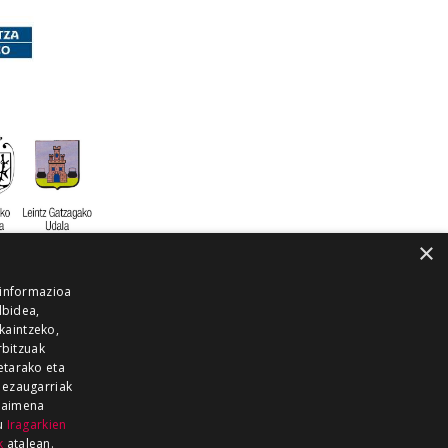
×
 informazioa
lbidea,
skaintzeko,
rbitzuak
etarako eta
 ezaugarriak
 baimena
zu
Iragarkien
k
atalean.