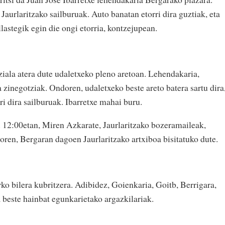
aurlaritzako sailburuak. Auto banatan etorri dira guztiak, eta
astegik egin die ongi etorria, kontzejupean.
iziala atera dute udaletxeko pleno aretoan. Lehendakaria,
a zinegotziak. Ondoren, udaletxeko beste areto batera sartu dira
i dira sailburuak. Ibarretxe mahai buru.
. 12:00etan, Miren Azkarate, Jaurlaritzako bozeramaileak,
oren, Bergaran dagoen Jaurlaritzako artxiboa bisitatuko dute.
ko bilera kubritzera. Adibidez, Goienkaria, Goitb, Berrigara,
beste hainbat egunkarietako argazkilariak.