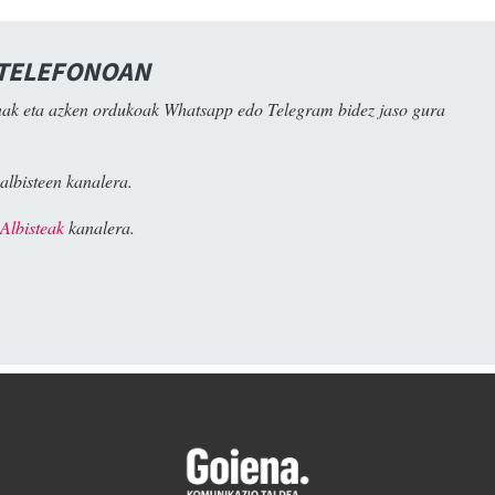
 TELEFONOAN
ak eta azken ordukoak Whatsapp edo Telegram bidez jaso gura
albisteen kanalera.
Albisteak
kanalera.