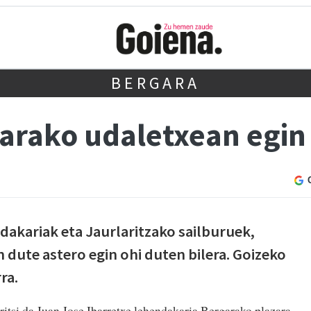
BERGARA
arako udaletxean egin 
dakariak eta Jaurlaritzako sailburuek,
 dute astero egin ohi duten bilera. Goizeko
ra.
itsi da Juan Jose Ibarretxe lehendakaria Bergarako plazara.