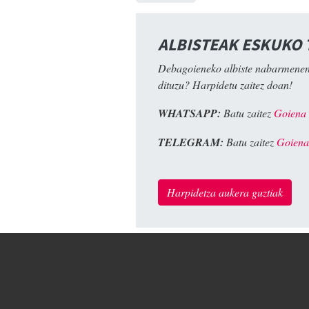
ALBISTEAK ESKUKO
Debagoieneko albiste nabarmenen
dituzu? Harpidetu zaitez doan!
WHATSAPP:
Batu zaitez
Goiena
TELEGRAM:
Batu zaitez
Goiena
Harpidetza aukera guztiak