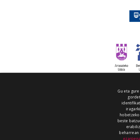
Gu eta gure
gordet
identifika
iragark
hobetzeko
beste batzu
erabili
beharrean 
ezarpen