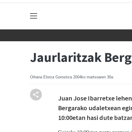
Jaurlaritzak Berg
Oihana Elorza Gorostiza
2004ko martxoaren 30a
Juan Jose Ibarretxe lehen
Bergarako udaletxean egin
10:00etan hasi dute batzar
Goizeko 10:00etan puntu puntuan ir