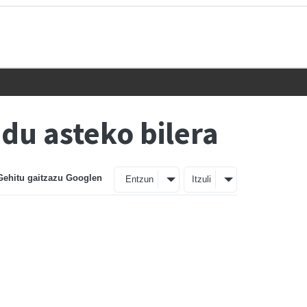
du asteko bilera
Gehitu gaitzazu Googlen
Entzun
Itzuli