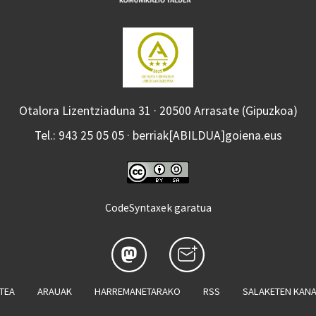
Otalora Lizentziaduna 31 · 20500 Arrasate (Gipuzkoa)
Tel.: 943 25 05 05 · berriak[ABILDUA]goiena.eus
CodeSyntaxek garatua
ATEA
ARAUAK
HARREMANETARAKO
RSS
SALAKETEN KAN