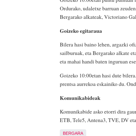
Ordurako, udaletxe barruan zeuden J
Bergarako alkateak, Victoriano Gall
Goizeko egitaraua
Bilera hasi baino lehen, argazki of
sailburuak, eta Bergarako alkate et
eta mahai handi baten inguruan eser
Goizeko 10:00etan hasi dute bilera
prentsa aurrekoa eskainiko du. Ond
Komunikabideak
Komunikabide asko etorri dira gaur
ETB, Tele5, Antena3, TVE, DV eta 
BERGARA