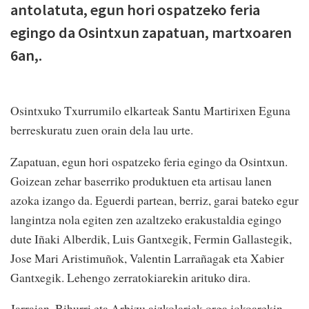
antolatuta, egun hori ospatzeko feria
egingo da Osintxun zapatuan, martxoaren
6an,.
Osintxuko Txurrumilo elkarteak Santu Martirixen Eguna
berreskuratu zuen orain dela lau urte.
Zapatuan, egun hori ospatzeko feria egingo da Osintxun.
Goizean zehar baserriko produktuen eta artisau lanen
azoka izango da. Eguerdi partean, berriz, garai bateko egur
langintza nola egiten zen azaltzeko erakustaldia egingo
dute Iñaki Alberdik, Luis Gantxegik, Fermin Gallastegik,
Jose Mari Aristimuñok, Valentin Larrañagak eta Xabier
Gantxegik. Lehengo zerratokiarekin arituko dira.
Jarraian, Bihurri eta Arbizu aizkolariek orga jokoarekin