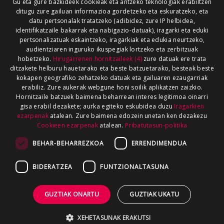
Gu eta gure bazkideek cookieak eta antzeko teknologiak erabiltzen
ditugu zure gailuan informazioa gordetzeko eta eskuratzeko, eta
datu pertsonalak tratatzeko (adibidez, zure IP helbidea,
identifikatzaile bakarrak eta nabigazio-datuak), iragarki eta eduki
pertsonalizatuak eskaintzeko, iragarkiak eta edukia neurtzeko,
audientziaren inguruko ikuspegiak lortzeko eta zerbitzuak
hobetzeko.
Hirugarrenen hornitzaileek (4)
zure datuak ere trata
ditzakete helburu hauetarako eta beste batzuetarako, besteak beste
kokapen geografiko zehatzeko datuak eta gailuaren ezaugarriak
erabiliz. Zure aukerak webgune honi soilik aplikatzen zaizkio.
Hornitzaile batzuek baimena beharrean interes legitimoa oinarri
gisa erabil dezakete; aurka egiteko eskubidea duzu
Iragarkien
ezarpenak
atalean. Zure baimena edozein unetan ken dezakezu
Cookieen ezarpenak
atalean.
Pribatutasun-politika
BEHAR-BEHARREZKOA
ERRENDIMENDUA
BIDERATZEA
FUNTZIONALTASUNA
GUZTIAK ONARTU
GUZTIAK UKATU
XEHETASUNAK ERAKUTSI