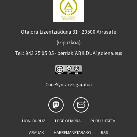
Otalora Lizentziaduna 31 · 20500 Arrasate
(Gipuzkoa)
Tel.: 943 25 05 05 · berriak[ABILDUA]goiena.eus
CodeSyntaxek garatua
HONI BURUZ
LEGE OHARRA
PUBLIZITATEA
ARAUAK
HARREMANETARAKO
RSS