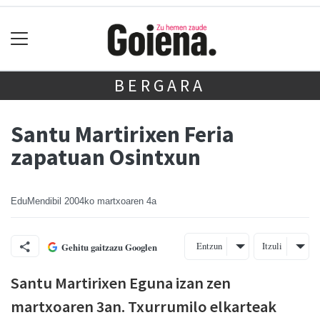
BERGARA
Santu Martirixen Feria
zapatuan Osintxun
EduMendibil
2004ko martxoaren 4a
Entzun
Itzuli
Gehitu gaitzazu Googlen
Santu Martirixen Eguna izan zen
martxoaren 3an. Txurrumilo elkarteak