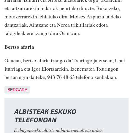
eta aitzurrarekin indarrak neurtuko dituzte. Bukatzeko,
motozerrarekin lehiatuko dira. Moises Azpiazu taldeko
dantzariak, Aintzane eta Nerea trikitilariak edota
talogileak ere izango dira Osintxun.
Bertso afaria
Gauean, bertso afaria izango da Txuringo jatetxean, Unai
Iturriaga eta Igor Elortzarekin. Izenematea Txuringon
bertan egin daiteke, 943 76 48 63 telefono zenbakian.
BERGARA
ALBISTEAK ESKUKO
TELEFONOAN
Debagoieneko albiste nabarmenenak eta azken