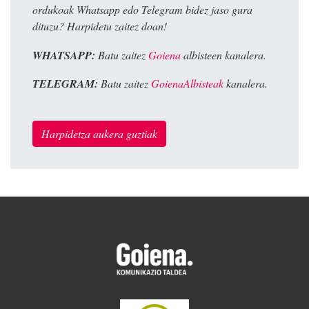
ordukoak Whatsapp edo Telegram bidez jaso gura
dituzu? Harpidetu zaitez doan!
WHATSAPP:
Batu zaitez
Goiena
albisteen kanalera.
TELEGRAM:
Batu zaitez
GoienaAlbisteak
kanalera.
Harpidetza aukera guztiak