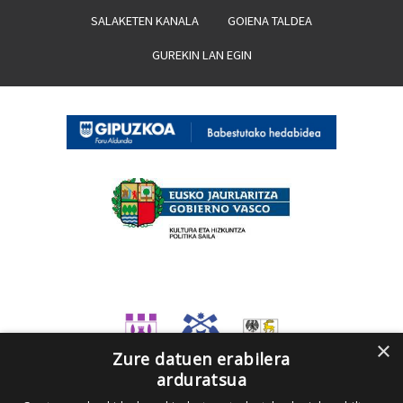
SALAKETEN KANALA
GOIENA TALDEA
GUREKIN LAN EGIN
×
Zure datuen erabilera
arduratsua