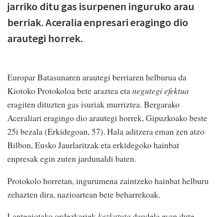
jarriko ditu gas isurpenen inguruko arau
berriak. Aceralia enpresari eragingo dio
arautegi horrek.
Europar Batasunaren arautegi berriaren helburua da
Kiotoko Protokoloa bete araztea eta
negutegi efektua
eragiten dituzten gas isuriak murriztea. Bergarako
Aceraliari eragingo dio arautegi horrek, Gipuzkoako beste
25i bezala (Erkidegoan, 57). Hala aditzera eman zen atzo
Bilbon, Eusko Jaurlaritzak eta erkidegoko hainbat
enpresak egin zuten jardunaldi baten.
Protokolo horretan, ingurumena zaintzeko hainbat helburu
zehazten dira, nazioartean bete beharrekoak.
Lantegiotako ordezkariek
kezkatuta
daudela esan dute,