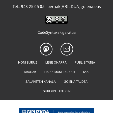
Tel.: 943 25 05 05 · berriak[ABILDUA]goiena.eus
CodeSyntaxek garatua
HONI BURUZ
LEGE OHARRA
PUBLIZITATEA
ARAUAK
HARREMANETARAKO
RSS
SALAKETEN KANALA
GOIENA TALDEA
GUREKIN LAN EGIN