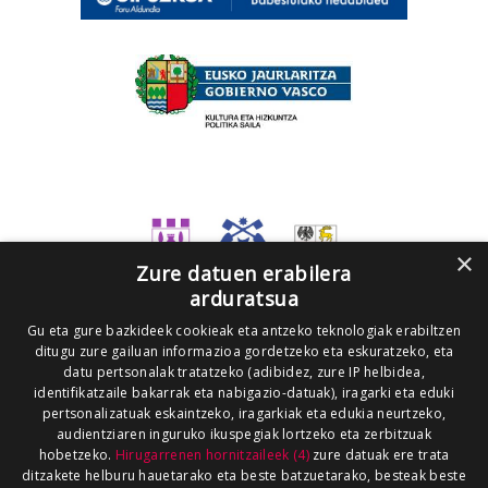
×
Zure datuen erabilera
arduratsua
Gu eta gure bazkideek cookieak eta antzeko teknologiak erabiltzen
ditugu zure gailuan informazioa gordetzeko eta eskuratzeko, eta
datu pertsonalak tratatzeko (adibidez, zure IP helbidea,
identifikatzaile bakarrak eta nabigazio-datuak), iragarki eta eduki
pertsonalizatuak eskaintzeko, iragarkiak eta edukia neurtzeko,
audientziaren inguruko ikuspegiak lortzeko eta zerbitzuak
hobetzeko.
Hirugarrenen hornitzaileek (4)
zure datuak ere trata
ditzakete helburu hauetarako eta beste batzuetarako, besteak beste