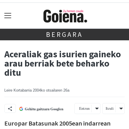
BERGARA
Aceraliak gas isurien gaineko
arau berriak bete beharko
ditu
Leire Kortabarria
2004ko otsailaren 26a
Entzun
Itzuli
Gehitu gaitzazu Googlen
Europar Batasunak 2005ean indarrean