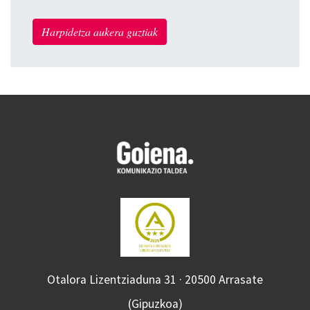
Harpidetza aukera guztiak
Otalora Lizentziaduna 31 · 20500 Arrasate
(Gipuzkoa)