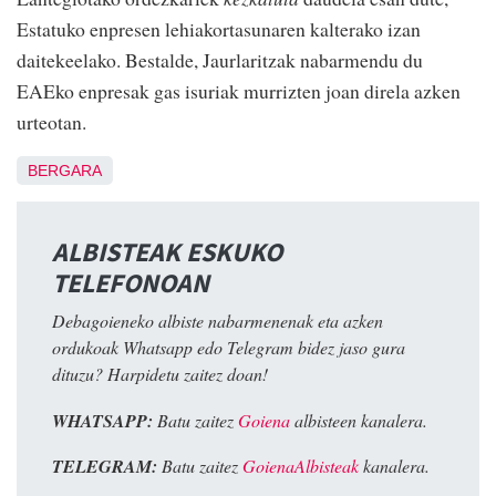
Estatuko enpresen lehiakortasunaren kalterako izan
daitekeelako. Bestalde, Jaurlaritzak nabarmendu du
EAEko enpresak gas isuriak murrizten joan direla azken
urteotan.
BERGARA
ALBISTEAK ESKUKO
TELEFONOAN
Debagoieneko albiste nabarmenenak eta azken
ordukoak Whatsapp edo Telegram bidez jaso gura
dituzu? Harpidetu zaitez doan!
WHATSAPP:
Batu zaitez
Goiena
albisteen kanalera.
TELEGRAM:
Batu zaitez
GoienaAlbisteak
kanalera.