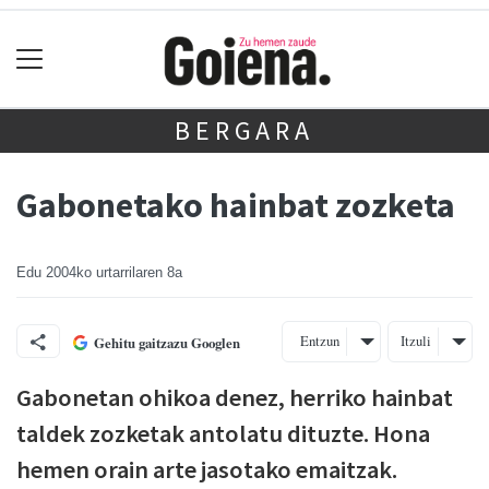
BERGARA
Gabonetako hainbat zozketa
Edu
2004ko urtarrilaren 8a
Entzun
Itzuli
Gehitu gaitzazu Googlen
Gabonetan ohikoa denez, herriko hainbat
taldek zozketak antolatu dituzte. Hona
hemen orain arte jasotako emaitzak.