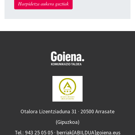
Harpidetza aukera guztiak
Otalora Lizentziaduna 31 · 20500 Arrasate
(Gipuzkoa)
Tel.: 943 25 05 05 · berriak[ABILDUA]goiena.eus