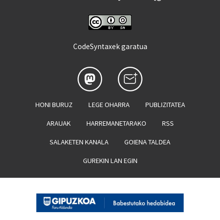
CodeSyntaxek garatua
HONI BURUZ
LEGE OHARRA
PUBLIZITATEA
ARAUAK
HARREMANETARAKO
RSS
SALAKETEN KANALA
GOIENA TALDEA
GUREKIN LAN EGIN