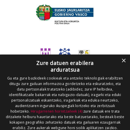
×
Zure datuen erabilera
arduratsua
Gu eta gure bazkideek cookieak eta antzeko teknologiak erabiltzen
ditugu zure gailuan informazioa gordetzeko eta eskuratzeko, eta
datu pertsonalak tratatzeko (adibidez, zure IP helbidea,
identifikatzaile bakarrak eta nabigazio-datuak), iragarki eta eduki
pertsonalizatuak eskaintzeko, iragarkiak eta edukia neurtzeko,
audientziaren inguruko ikuspegiak lortzeko eta zerbitzuak
hobetzeko.
Hirugarrenen hornitzaileek (4)
zure datuak ere trata
ditzakete helburu hauetarako eta beste batzuetarako, besteak beste
kokapen geografiko zehatzeko datuak eta gailuaren ezaugarriak
erabiliz. Zure aukerak webgune honi soilik aplikatzen zaizkio.