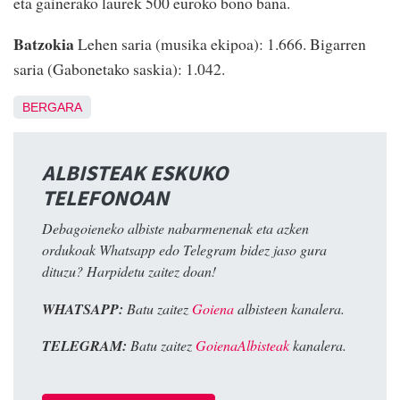
eta gainerako laurek 500 euroko bono bana.
Batzokia
Lehen saria (musika ekipoa): 1.666. Bigarren
saria (Gabonetako saskia): 1.042.
BERGARA
ALBISTEAK ESKUKO
TELEFONOAN
Debagoieneko albiste nabarmenenak eta azken
ordukoak Whatsapp edo Telegram bidez jaso gura
dituzu? Harpidetu zaitez doan!
WHATSAPP:
Batu zaitez
Goiena
albisteen kanalera.
TELEGRAM:
Batu zaitez
GoienaAlbisteak
kanalera.