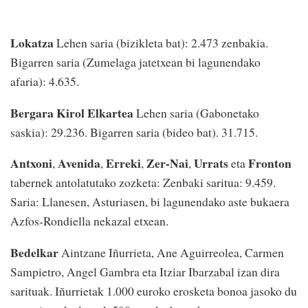
Lokatza
Lehen saria (bizikleta bat): 2.473 zenbakia.
Bigarren saria (Zumelaga jatetxean bi lagunendako
afaria): 4.635.
Bergara Kirol Elkartea
Lehen saria (Gabonetako
saskia): 29.236. Bigarren saria (bideo bat). 31.715.
Antxoni
Avenida
Erreki
Zer-Nai
Urrats
Fronton
,
,
,
,
eta
tabernek antolatutako zozketa: Zenbaki saritua: 9.459.
Saria: Llanesen, Asturiasen, bi lagunendako aste bukaera
Azfos-Rondiella nekazal etxean.
Bedelkar
Aintzane Iñurrieta, Ane Aguirreolea, Carmen
Sampietro, Angel Gambra eta Itziar Ibarzabal izan dira
sarituak. Iñurrietak 1.000 euroko erosketa bonoa jasoko du