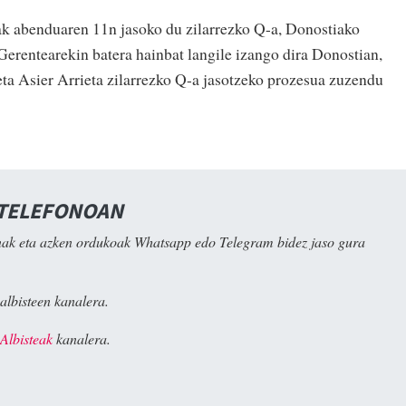
k abenduaren 11n jasoko du zilarrezko Q-a, Donostiako
Gerentearekin batera hainbat langile izango dira Donostian,
ta Asier Arrieta zilarrezko Q-a jasotzeko prozesua zuzendu
 TELEFONOAN
ak eta azken ordukoak Whatsapp edo Telegram bidez jaso gura
albisteen kanalera.
Albisteak
kanalera.