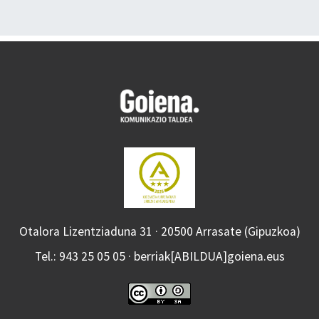
Otalora Lizentziaduna 31 · 20500 Arrasate (Gipuzkoa)
Tel.: 943 25 05 05 · berriak[ABILDUA]goiena.eus