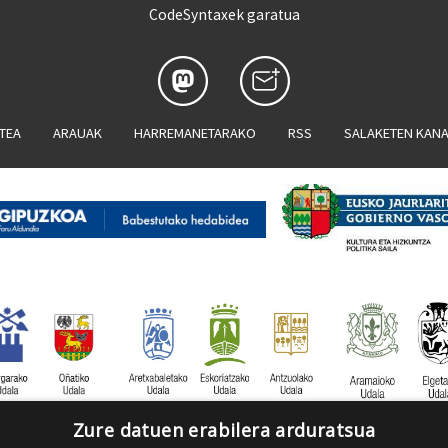
CodeSyntaxek garatua
ATEA
ARAUAK
HARREMANETARAKO
RSS
SALAKETEN KAN
Zure datuen erabilera arduratsua