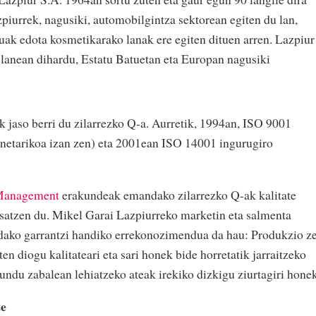
iurrek, nagusiki, automobilgintza sektorean egiten du lan,
tuak edota kosmetikarako lanak ere egiten dituen arren. Lazpiur
lanean dihardu, Estatu Batuetan eta Europan nagusiki
k jaso berri du zilarrezko Q-a. Aurretik, 1994an, ISO 9001
henetarikoa izan zen) eta 2001ean ISO 14001 ingurugiro
 Management
erakundeak emandako zilarrezko Q-ak kalitate
osatzen du. Mikel Garai Lazpiurreko marketin eta salmenta
dako garrantzi handiko errekonozimendua da hau: Produkzio z
en diogu kalitateari eta sari honek bide horretatik jarraitzeko
ndu zabalean lehiatzeko ateak irekiko dizkigu ziurtagiri honek
te