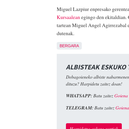
Miguel Lazpiur enpresako gerentea
Kursaalean
egingo den ekitaldian. 
tartean Miguel Angel Agirrezabal e
dutenak.
BERGARA
ALBISTEAK ESKUKO
Debagoieneko albiste nabarmenen
dituzu? Harpidetu zaitez doan!
WHATSAPP:
Batu zaitez
Goiena
TELEGRAM:
Batu zaitez
Goiena
Harpidetza aukera guztiak