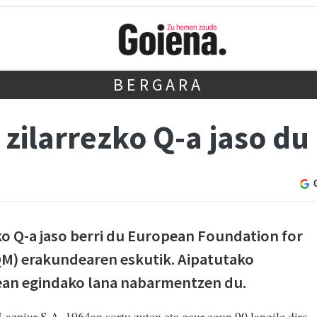
BERGARA
zilarrezko Q-a jaso du
ko Q-a jaso berri du European Foundation for
M) erakundearen eskutik. Aipatutako
rrean egindako lana nabarmentzen du.
zpiur S.A. 1964an sortu zuten eta gaur egun 90 langile dira