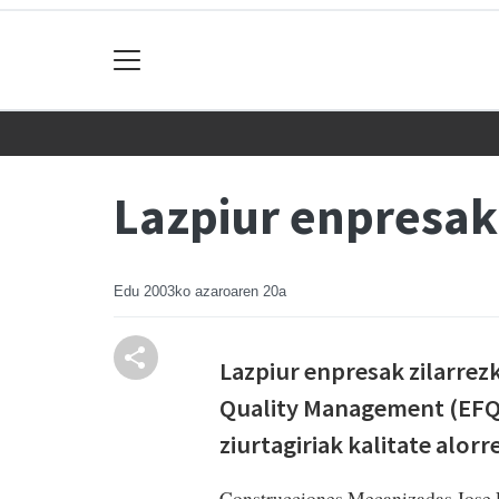
Lazpiur enpresak 
Edu
2003ko azaroaren 20a
Lazpiur enpresak zilarrez
Quality Management (EFQ
ziurtagiriak kalitate alo
Construcciones Mecanizadas Jose La