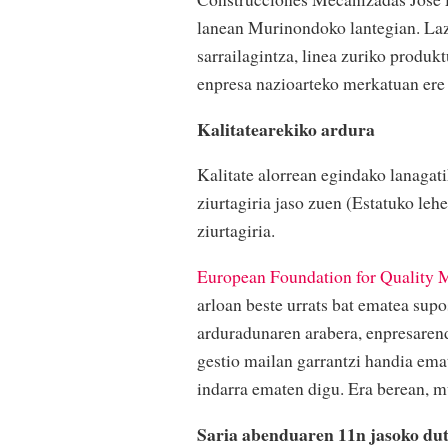
lanean Murinondoko lantegian. Lazp
sarrailagintza, linea zuriko produk
enpresa nazioarteko merkatuan ere 
Kalitatearekiko ardura
Kalitate alorrean egindako lanagati
ziurtagiria jaso zuen (Estatuko le
ziurtagiria.
European Foundation for Quality
arloan beste urrats bat ematea sup
arduradunaren arabera, enpresaren
gestio mailan garrantzi handia emat
indarra ematen digu. Era berean, mu
Saria abenduaren 11n jasoko du