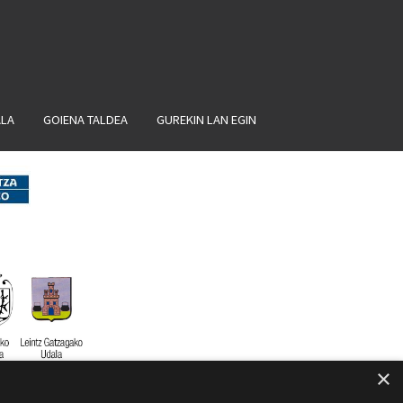
ALA
GOIENA TALDEA
GUREKIN LAN EGIN
×