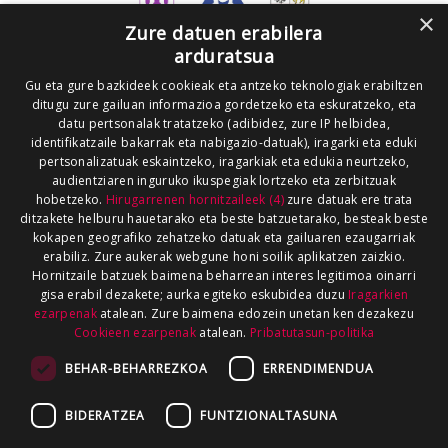
×
Zure datuen erabilera
arduratsua
Gu eta gure bazkideek cookieak eta antzeko teknologiak erabiltzen
ditugu zure gailuan informazioa gordetzeko eta eskuratzeko, eta
datu pertsonalak tratatzeko (adibidez, zure IP helbidea,
identifikatzaile bakarrak eta nabigazio-datuak), iragarki eta eduki
pertsonalizatuak eskaintzeko, iragarkiak eta edukia neurtzeko,
audientziaren inguruko ikuspegiak lortzeko eta zerbitzuak
hobetzeko.
Hirugarrenen hornitzaileek (4)
zure datuak ere trata
ditzakete helburu hauetarako eta beste batzuetarako, besteak beste
kokapen geografiko zehatzeko datuak eta gailuaren ezaugarriak
erabiliz. Zure aukerak webgune honi soilik aplikatzen zaizkio.
Hornitzaile batzuek baimena beharrean interes legitimoa oinarri
gisa erabil dezakete; aurka egiteko eskubidea duzu
Iragarkien
ezarpenak
atalean. Zure baimena edozein unetan ken dezakezu
Cookieen ezarpenak
atalean.
Pribatutasun-politika
BEHAR-BEHARREZKOA
ERRENDIMENDUA
BIDERATZEA
FUNTZIONALTASUNA