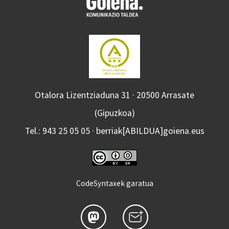
Otalora Lizentziaduna 31 · 20500 Arrasate
(Gipuzkoa)
Tel.: 943 25 05 05 · berriak[ABILDUA]goiena.eus
CodeSyntaxek garatua