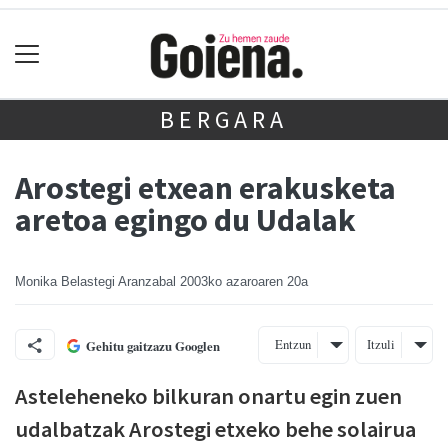
BERGARA
Arostegi etxean erakusketa
aretoa egingo du Udalak
Monika Belastegi Aranzabal
2003ko azaroaren 20a
Entzun
Itzuli
Gehitu gaitzazu Googlen
Asteleheneko bilkuran onartu egin zuen
udalbatzak Arostegi etxeko behe solairua