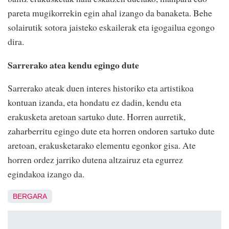
pareta mugikorrekin egin ahal izango da banaketa. Behe
solairutik sotora jaisteko eskailerak eta igogailua egongo
dira.
Sarrerako atea kendu egingo dute
Sarrerako ateak duen interes historiko eta artistikoa
kontuan izanda, eta hondatu ez dadin, kendu eta
erakusketa aretoan sartuko dute. Horren aurretik,
zaharberritu egingo dute eta horren ondoren sartuko dute
aretoan, erakusketarako elementu egonkor gisa. Ate
horren ordez jarriko dutena altzairuz eta egurrez
egindakoa izango da.
BERGARA