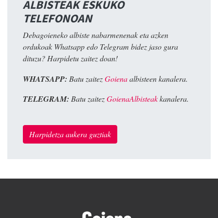
ALBISTEAK ESKUKO
TELEFONOAN
Debagoieneko albiste nabarmenenak eta azken
ordukoak Whatsapp edo Telegram bidez jaso gura
dituzu? Harpidetu zaitez doan!
WHATSAPP:
Batu zaitez
Goiena
albisteen kanalera.
TELEGRAM:
Batu zaitez
GoienaAlbisteak
kanalera.
Harpidetza aukera guztiak