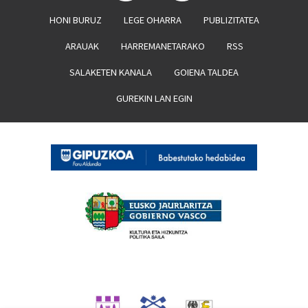
HONI BURUZ
LEGE OHARRA
PUBLIZITATEA
ARAUAK
HARREMANETARAKO
RSS
SALAKETEN KANALA
GOIENA TALDEA
GUREKIN LAN EGIN