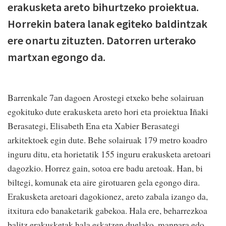
erakusketa areto bihurtzeko proiektua.
Horrekin batera lanak egiteko baldintzak
ere onartu zituzten. Datorren urterako
martxan egongo da.
Barrenkale 7an dagoen Arostegi etxeko behe solairuan
egokituko dute erakusketa areto hori eta proiektua Iñaki
Berasategi, Elisabeth Ena eta Xabier Berasategi
arkitektoek egin dute. Behe solairuak 179 metro koadro
inguru ditu, eta horietatik 155 inguru erakusketa aretoari
dagozkio. Horrez gain, sotoa ere badu aretoak. Han, bi
biltegi, komunak eta aire girotuaren gela egongo dira.
Erakusketa aretoari dagokionez, areto zabala izango da,
itxitura edo banaketarik gabekoa. Hala ere, beharrezkoa
balitz erakusketak hala eskatzen duelako, manpara edo