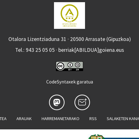
Otalora Lizentziaduna 31 · 20500 Arrasate (Gipuzkoa)
Tel.: 943 25 05 05 · berriak[ABILDUA]goiena.eus
CodeSyntaxek garatua
ATEA
ARAUAK
HARREMANETARAKO
RSS
SALAKETEN KAN