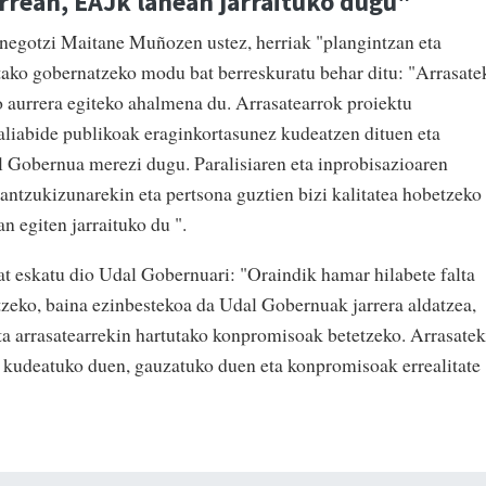
rrean, EAJk lanean jarraituko dugu"
inegotzi Maitane Muñozen ustez, herriak "plangintzan eta
tako gobernatzeko modu bat berreskuratu behar ditu: "Arrasate
o aurrera egiteko ahalmena du. Arrasatearrok proiektu
baliabide publikoak eraginkortasunez kudeatzen dituen eta
 Gobernua merezi dugu. Paralisiaren eta inprobisazioaren
ntzukizunarekin eta pertsona guztien bizi kalitatea hobetzeko
n egiten jarraituko du ".
bat eskatu dio Udal Gobernuari: "Oraindik hamar hilabete falta
tzeko, baina ezinbestekoa da Udal Gobernuak jarrera aldatzea,
ta arrasatearrekin hartutako konpromisoak betetzeko. Arrasatek
: kudeatuko duen, gauzatuko duen eta konpromisoak errealitate