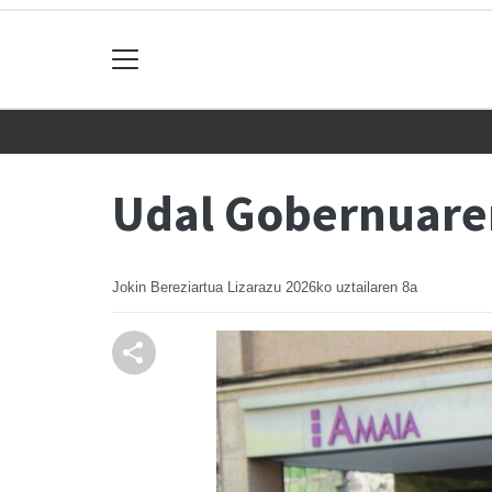
Udal Gobernuaren
Jokin Bereziartua Lizarazu
2026ko uztailaren 8a