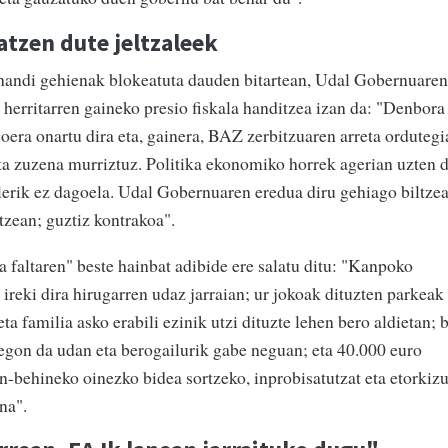
atzen dute jeltzaleek
 handi gehienak blokeatuta dauden bitartean, Udal Gobernuaren
 herritarren gaineko presio fiskala handitzea izan da: "Denbora
goera onartu dira eta, gainera, BAZ zerbitzuaren arreta ordutegi
eta zuzena murriztuz. Politika ekonomiko horrek agerian uzten 
ilerik ez dagoela. Udal Gobernuaren eredua diru gehiago biltze
tzean; guztiz kontrakoa".
faltaren" beste hainbat adibide ere salatu ditu: "Kanpoko
 ireki dira hirugarren udaz jarraian; ur jokoak dituzten parkeak
ta familia asko erabili ezinik utzi dituzte lehen bero aldietan; b
 egon da udan eta berogailurik gabe neguan; eta 40.000 euro
n-behineko oinezko bidea sortzeko, inprobisatutzat eta etorkiz
na".