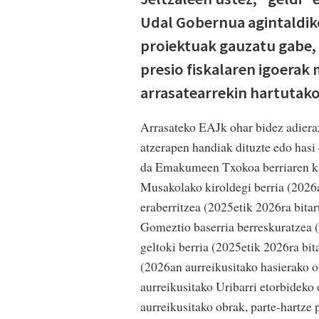
Udal Gobernua agintaldiko
proiektuak gauzatu gabe, 
presio fiskalaren igoera
arrasatearrekin hartutak
Arrasateko EAJk ohar bidez adiera
atzerapen handiak dituzte edo hasi 
da Emakumeen Txokoa berriaren kasu
Musakolako kiroldegi berria (2026a
eraberritzea (2025etik 2026ra bitar
Gomeztio baserria berreskuratzea (
geltoki berria (2025etik 2026ra bi
(2026an aurreikusitako hasierako 
aurreikusitako Uribarri etorbideko
aurreikusitako obrak, parte-hartze