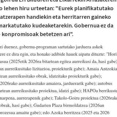
 lehen hiru urteetan: "Eurek planifikatutako
atzerapen handiekin eta herritarren gaineko
k markatutako kudeaketarekin. Gobernua ez da
o konpromisoak betetzen ari".
zi duenez, gobernu-programan sartutako jarduera askok
ere ez dira egin, eta honako adibide hauek aipatu dituzte: "Hori
a (2025etik 2026ra bitartean egitea aurreikusi da, hasi gabe)
n aurreikusitako lizitazioa, proiekturik gabe); Amaia Antzoki
tean aurreikusitako obrak, idatzitako proiekturik gabe);
2026rako aurreikusitako amaiera, jarduerarik gabe); autobus
tartean aurreikusitako proiektua, idatzi gabe); HAPOa berrikust
onarpena, aurrerapenik gabe); Takolo-Goiru proiektua (2026rak
 obrak, hasi gabe); Gudarien Plaza birmoldatzea (2026an
 prozesua amaitu gabe); edo Azoka berritzea (2025 eta 2026