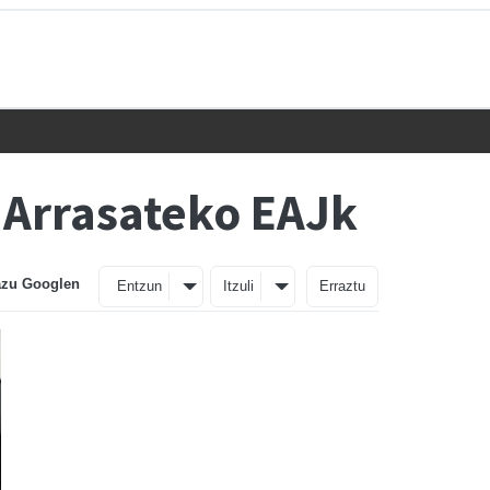
 Arrasateko EAJk
azu Googlen
Entzun
Itzuli
Erraztu