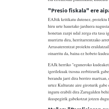
"Presio fiskala" ere aip
EAJtik kritikatu dutenez, proiektu
hiru urte hauetako jarduera nagusia
honetan zazpi udal zerga eta tasa i
murriztu dira, herritarrentzako arr
Arrasaterentzat proiektu eraldatza
oinarritu da, baina ez hobeto kudea
EAJk herriko "eguneroko kudeaketa 
igerilekuak txosna zerbitzurik gabe
berandu jarri dira berriro martxan, e
urtez Kulturate aire giroturik gabe
inguru erabili dira Zarugalden behi
ikuspegirik gabekotzat jotzen dugu