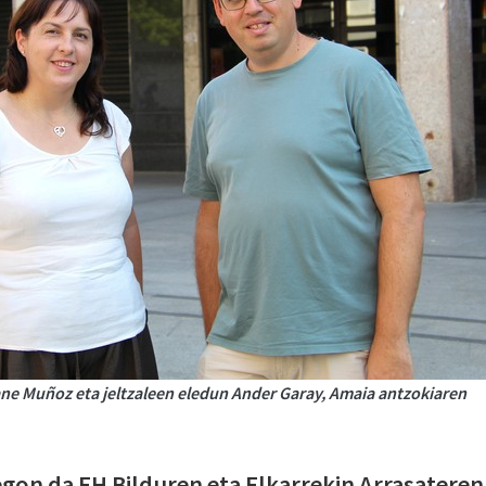
ane Muñoz eta jeltzaleen eledun Ander Garay, Amaia antzokiaren
 egon da EH Bilduren eta Elkarrekin Arrasateren