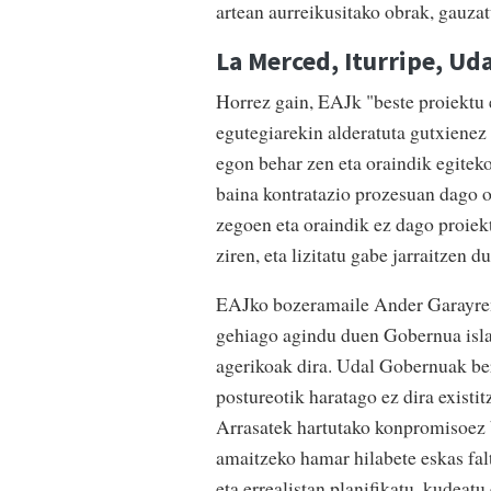
artean aurreikusitako obrak, gauza
La Merced, Iturripe, Ud
Horrez gain, EAJk "beste proiektu 
egutegiarekin alderatuta gutxienez
egon behar zen eta oraindik egitek
baina kontratazio prozesuan dago o
zegoen eta oraindik ez dago proiek
ziren, eta lizitatu gabe jarraitzen d
EAJko bozeramaile Ander Garayren 
gehiago agindu duen Gobernua islat
agerikoak dira. Udal Gobernuak ber
postureotik haratago ez dira existi
Arrasatek hartutako konpromisoez ba
amaitzeko hamar hilabete eskas fal
eta errealistan planifikatu, kudeat