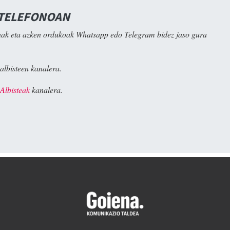
 TELEFONOAN
ak eta azken ordukoak Whatsapp edo Telegram bidez jaso gura
albisteen kanalera.
Albisteak
kanalera.