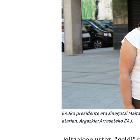
EAJko presidente eta zinegotzi Mait
atarian. Argazkia: Arrasateko EAJ.
Jeltzaleen ustez, "geldi"