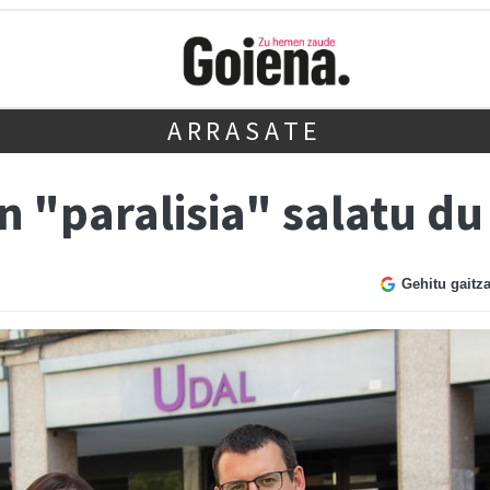
ARRASATE
 "paralisia" salatu du
Gehitu gaitz