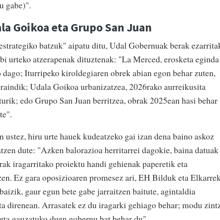
tu gabe)".
ala Goikoa eta Grupo San Juan
estrategiko batzuk" aipatu ditu, Udal Gobernuak berak ezarrita
 bi urteko atzerapenak dituztenak: "La Merced, erosketa eginda
o dago; Iturripeko kiroldegiaren obrek abian egon behar zuten,
raindik; Udala Goikoa urbanizatzea, 2026rako aurreikusita
turik; edo Grupo San Juan berritzea, obrak 2025ean hasi behar
ute".
ustez, hiru urte hauek kudeatzeko gai izan dena baino askoz
zen dute: "Azken balorazioa herritarrei dagokie, baina datuak
ak iragarritako proiektu handi gehienak paperetik eta
tzen. Ez gara oposizioaren promesez ari, EH Bilduk eta Elkarre
izik, gaur egun bete gabe jarraitzen baitute, agintaldia
ta direnean. Arrasatek ez du iragarki gehiago behar; modu zint
u eta gauzatuko duen gobernu bat behar du".