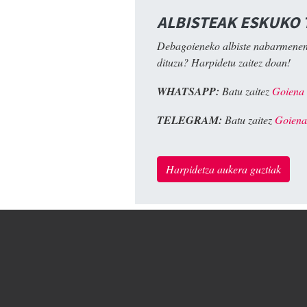
ALBISTEAK ESKUKO
Debagoieneko albiste nabarmenen
dituzu? Harpidetu zaitez doan!
WHATSAPP:
Batu zaitez
Goiena
TELEGRAM:
Batu zaitez
Goiena
Harpidetza aukera guztiak