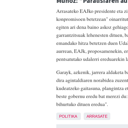
Muñoz: "Paralisiaren au
Arrasateko EAJko presidente eta z
konpromisoen betetzean" oinarritu
egiten ari dena baino askoz gehiag
garrantzitsuak lehenesten dituen, 
emandako hitza betetzen duen Udal
aurrean, EAJk, proposamenekin, era
pentsatutako udalerri ereduarekin la
Garayk, azkenik, jarrera aldaketa 
dira agintaldiaren norabidea zuzen
kudeatzeko gaitasuna, plangintza e
beste gobernu eredu bat merezi du
bihurtuko dituen eredua".
POLITIKA
ARRASATE