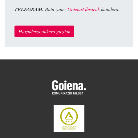
TELEGRAM:
Batu zaitez
GoienaAlbisteak
kanalera.
Harpidetza aukera guztiak