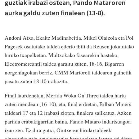
guztiak irabazi ostean, Pando Mataroren
aurka galdu zuten finalean (13-8).
Andoni Atxa, Ekaitz Madinabeitia, Mikel Olaizola eta Pol
Pagesek osatutako taldea ederto ibili da Reusen jokatutako
hiruko txapelketan. Multzokako fasearekin hasteko,
Electromercantil taldea garaitu zuten, 18-16. Bigarren
norgehiagokan berriz, CMM Martorell taldearen gainetik
pasatu zuten 18-10 irabazita.
Final laurdenetan, Merida Woka On Three taldea hartu
zuten mendean (16-10), eta, final erdietan, Bilbao Miners
taldeari 17 eta 12 irabazi zioten, finalera sailkatuz. Azken
partida erabakigarrian baina, Pando Mataro indartsuagoa
izan zen. Ez dira gutxi, Ointxeren hiruko taldeek
gizonezko zein emakumezko kategorietan lotzen ari diren