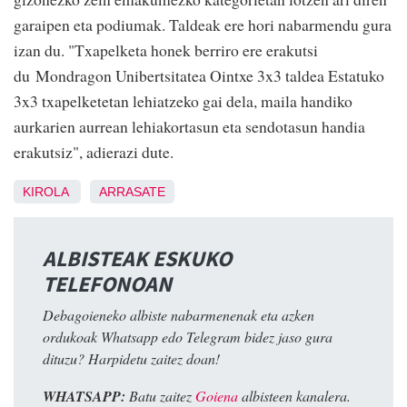
garaipen eta podiumak. Taldeak ere hori nabarmendu gura
izan du. "Txapelketa honek berriro ere erakutsi
du Mondragon Unibertsitatea Ointxe 3x3 taldea Estatuko
3x3 txapelketetan lehiatzeko gai dela, maila handiko
aurkarien aurrean lehiakortasun eta sendotasun handia
erakutsiz", adierazi dute.
KIROLA
ARRASATE
ALBISTEAK ESKUKO
TELEFONOAN
Debagoieneko albiste nabarmenenak eta azken
ordukoak Whatsapp edo Telegram bidez jaso gura
dituzu? Harpidetu zaitez doan!
WHATSAPP:
Batu zaitez
Goiena
albisteen kanalera.