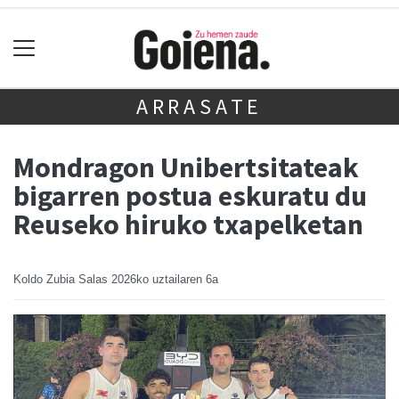
ARRASATE
Mondragon Unibertsitateak
bigarren postua eskuratu du
Reuseko hiruko txapelketan
Koldo Zubia Salas
2026ko uztailaren 6a