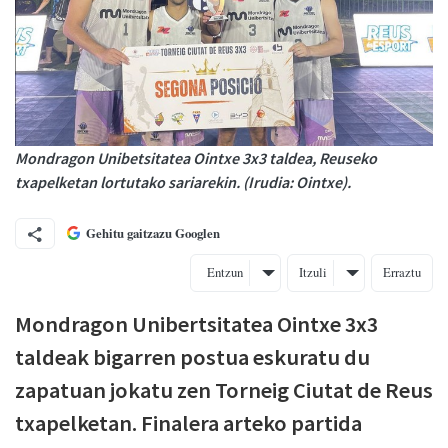
Mondragon Unibetsitatea Ointxe 3x3 taldea, Reuseko
txapelketan lortutako sariarekin. (Irudia: Ointxe).
Gehitu gaitzazu Googlen
Entzun
Itzuli
Erraztu
Mondragon Unibertsitatea Ointxe 3x3
taldeak bigarren postua eskuratu du
zapatuan jokatu zen Torneig Ciutat de Reus
txapelketan. Finalera arteko partida