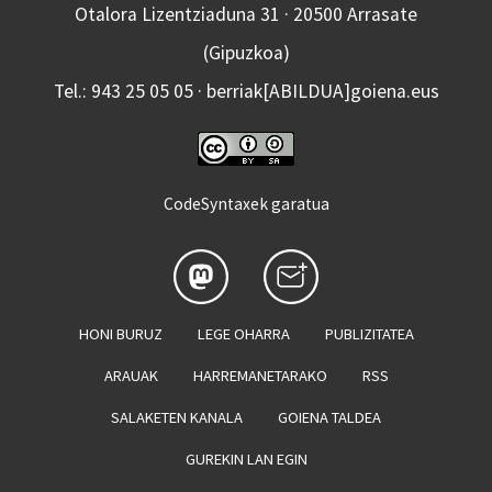
Otalora Lizentziaduna 31 · 20500 Arrasate
(Gipuzkoa)
Tel.: 943 25 05 05 · berriak[ABILDUA]goiena.eus
CodeSyntaxek garatua
HONI BURUZ
LEGE OHARRA
PUBLIZITATEA
ARAUAK
HARREMANETARAKO
RSS
SALAKETEN KANALA
GOIENA TALDEA
GUREKIN LAN EGIN