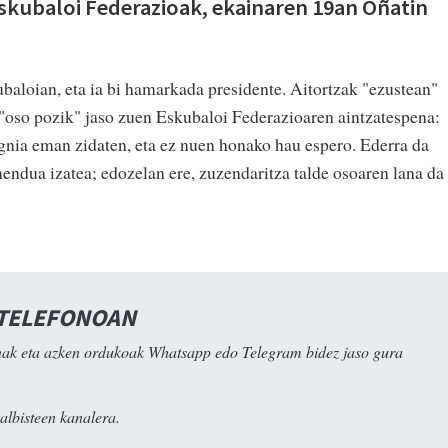
skubaloi Federazioak, ekainaren 19an Oñatin
aloian, eta ia bi hamarkada presidente. Aitortzak "ezustean"
, "oso pozik" jaso zuen Eskubaloi Federazioaren aintzatespena:
ignia eman zidaten, eta ez nuen honako hau espero. Ederra da
ndua izatea; edozelan ere, zuzendaritza talde osoaren lana da
 TELEFONOAN
ak eta azken ordukoak Whatsapp edo Telegram bidez jaso gura
albisteen kanalera.