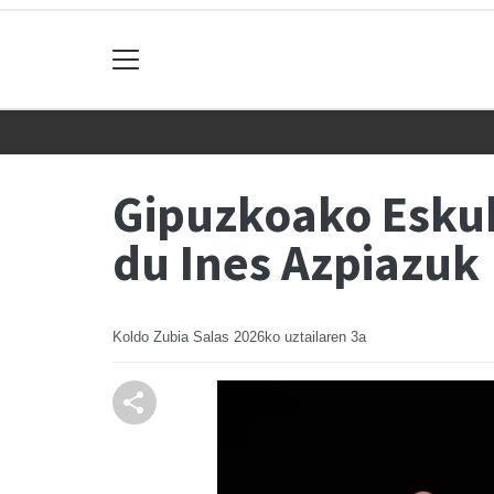
Gipuzkoako Eskub
du Ines Azpiazuk
Koldo Zubia Salas
2026ko uztailaren 3a