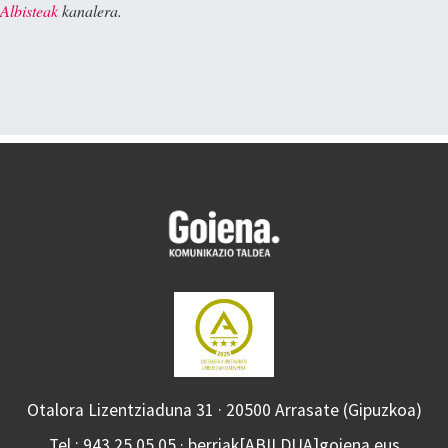
Albisteak
kanalera.
Otalora Lizentziaduna 31 · 20500 Arrasate (Gipuzkoa)
Tel.: 943 25 05 05 · berriak[ABILDUA]goiena.eus