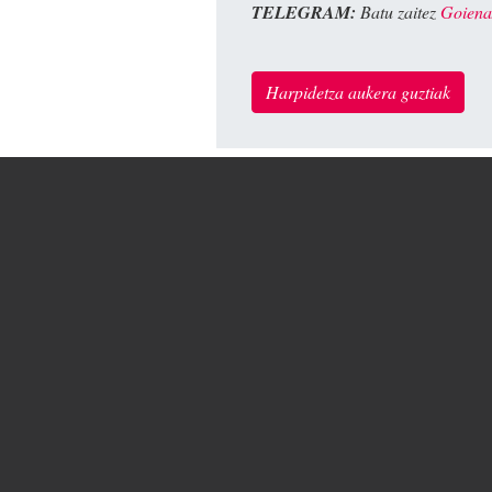
TELEGRAM:
Batu zaitez
Goiena
Harpidetza aukera guztiak