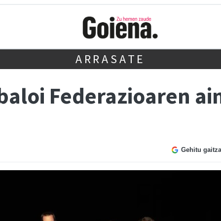
ARRASATE
aloi Federazioaren ai
Gehitu gaitz