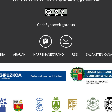
CodeSyntaxek garatua
ATEA
ARAUAK
HARREMANETARAKO
RSS
SALAKETEN KAN