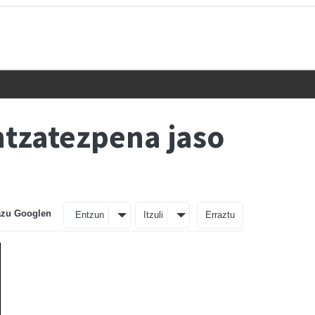
ntzatezpena jaso
azu Googlen
Entzun
Itzuli
Erraztu