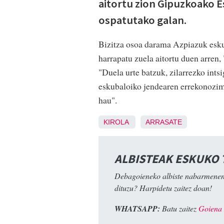
aitortu zion Gipuzkoako E
ospatutako galan.
Bizitza osoa darama Azpiazuk eskub
harrapatu zuela aitortu duen arren
"Duela urte batzuk, zilarrezko ints
eskubaloiko jendearen errekonozime
hau".
KIROLA
ARRASATE
ALBISTEAK ESKUKO
Debagoieneko albiste nabarmenen
dituzu? Harpidetu zaitez doan!
WHATSAPP:
Batu zaitez
Goiena