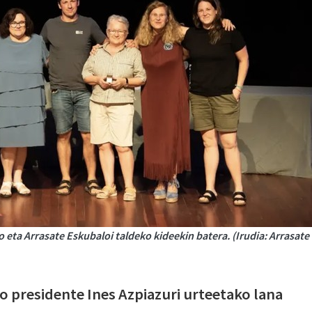
 eta Arrasate Eskubaloi taldeko kideekin batera. (Irudia: Arrasate
o presidente Ines Azpiazuri urteetako lana