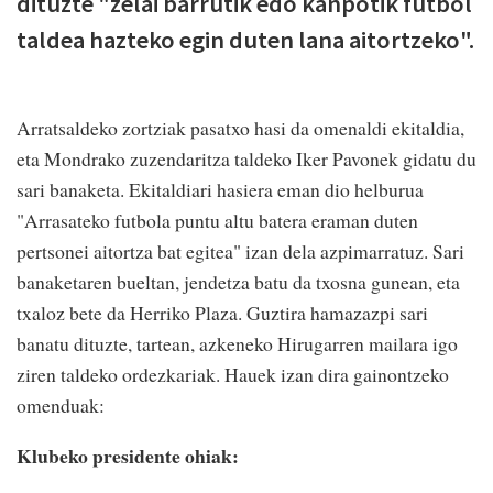
dituzte "zelai barrutik edo kanpotik futbol
taldea hazteko egin duten lana aitortzeko".
Arratsaldeko zortziak pasatxo hasi da omenaldi ekitaldia,
eta Mondrako zuzendaritza taldeko Iker Pavonek gidatu du
sari banaketa. Ekitaldiari hasiera eman dio helburua
"Arrasateko futbola puntu altu batera eraman duten
pertsonei aitortza bat egitea" izan dela azpimarratuz. Sari
banaketaren bueltan, jendetza batu da txosna gunean, eta
txaloz bete da Herriko Plaza. Guztira hamazazpi sari
banatu dituzte, tartean, azkeneko Hirugarren mailara igo
ziren taldeko ordezkariak. Hauek izan dira gainontzeko
omenduak:
Klubeko presidente ohiak: