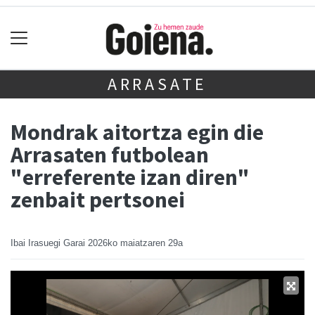
ARRASATE
Mondrak aitortza egin die
Arrasaten futbolean
"erreferente izan diren"
zenbait pertsonei
Ibai Irasuegi Garai
2026ko maiatzaren 29a