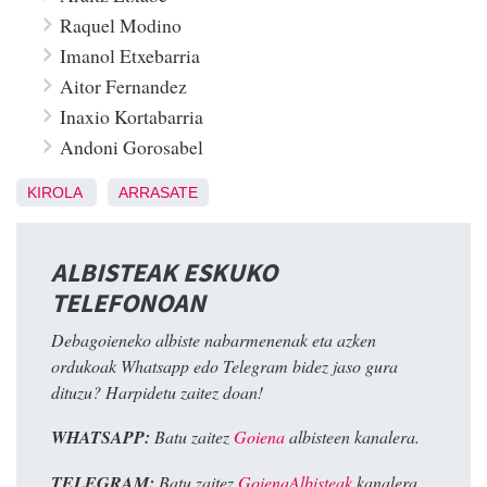
Raquel Modino
Imanol Etxebarria
Aitor Fernandez
Inaxio Kortabarria
Andoni Gorosabel
KIROLA
ARRASATE
ALBISTEAK ESKUKO
TELEFONOAN
Debagoieneko albiste nabarmenenak eta azken
ordukoak Whatsapp edo Telegram bidez jaso gura
dituzu? Harpidetu zaitez doan!
WHATSAPP:
Batu zaitez
Goiena
albisteen kanalera.
TELEGRAM:
Batu zaitez
GoienaAlbisteak
kanalera.