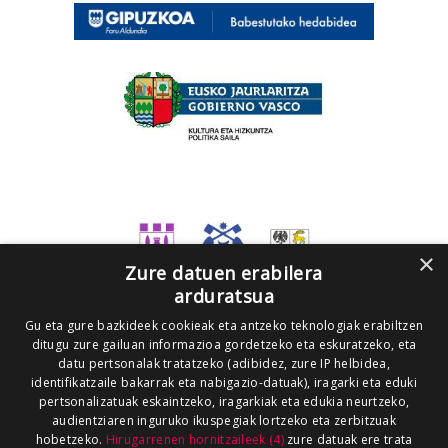
×
Zure datuen erabilera
arduratsua
Gu eta gure bazkideek cookieak eta antzeko teknologiak erabiltzen
ditugu zure gailuan informazioa gordetzeko eta eskuratzeko, eta
datu pertsonalak tratatzeko (adibidez, zure IP helbidea,
identifikatzaile bakarrak eta nabigazio-datuak), iragarki eta eduki
pertsonalizatuak eskaintzeko, iragarkiak eta edukia neurtzeko,
audientziaren inguruko ikuspegiak lortzeko eta zerbitzuak
hobetzeko.
Hirugarrenen hornitzaileek (4)
zure datuak ere trata