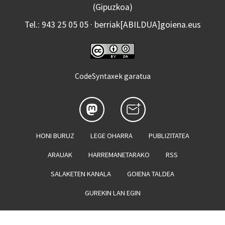
(Gipuzkoa)
Tel.: 943 25 05 05 · berriak[ABILDUA]goiena.eus
CodeSyntaxek garatua
HONI BURUZ
LEGE OHARRA
PUBLIZITATEA
ARAUAK
HARREMANETARAKO
RSS
SALAKETEN KANALA
GOIENA TALDEA
GUREKIN LAN EGIN