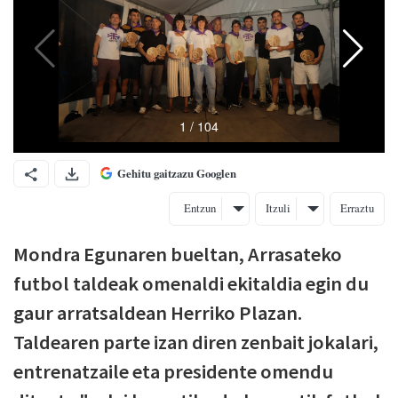
Gehitu gaitzazu Googlen
Entzun
Itzuli
Erraztu
Mondra Egunaren bueltan, Arrasateko
futbol taldeak omenaldi ekitaldia egin du
gaur arratsaldean Herriko Plazan.
Taldearen parte izan diren zenbait jokalari,
entrenatzaile eta presidente omendu