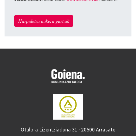
Harpidetza aukera guztiak
Otalora Lizentziaduna 31 · 20500 Arrasate