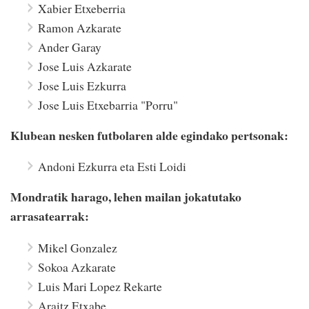
Xabier Etxeberria
Ramon Azkarate
Ander Garay
Jose Luis Azkarate
Jose Luis Ezkurra
Jose Luis Etxebarria "Porru"
Klubean nesken futbolaren alde egindako pertsonak:
Andoni Ezkurra eta Esti Loidi
Mondratik harago, lehen mailan jokatutako
arrasatearrak:
Mikel Gonzalez
Sokoa Azkarate
Luis Mari Lopez Rekarte
Araitz Etxabe