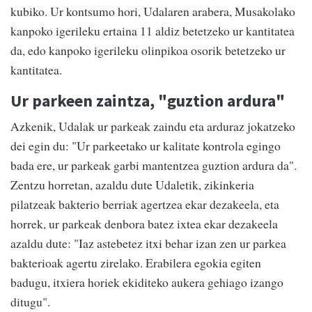
kubiko. Ur kontsumo hori, Udalaren arabera, Musakolako
kanpoko igerileku ertaina 11 aldiz betetzeko ur kantitatea
da, edo kanpoko igerileku olinpikoa osorik betetzeko ur
kantitatea.
Ur parkeen zaintza, "guztion ardura"
Azkenik, Udalak ur parkeak zaindu eta arduraz jokatzeko
dei egin du: "Ur parkeetako ur kalitate kontrola egingo
bada ere, ur parkeak garbi mantentzea guztion ardura da".
Zentzu horretan, azaldu dute Udaletik, zikinkeria
pilatzeak bakterio berriak agertzea ekar dezakeela, eta
horrek, ur parkeak denbora batez ixtea ekar dezakeela
azaldu dute: "Iaz astebetez itxi behar izan zen ur parkea
bakterioak agertu zirelako. Erabilera egokia egiten
badugu, itxiera horiek ekiditeko aukera gehiago izango
ditugu".