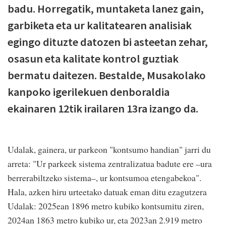
badu. Horregatik, muntaketa lanez gain,
garbiketa eta ur kalitatearen analisiak
egingo dituzte datozen bi asteetan zehar,
osasun eta kalitate kontrol guztiak
bermatu daitezen. Bestalde, Musakolako
kanpoko igerilekuen denboraldia
ekainaren 12tik irailaren 13ra izango da.
Udalak, gainera, ur parkeon "kontsumo handian" jarri du
arreta: "Ur parkeek sistema zentralizatua badute ere –ura
berrerabiltzeko sistema–, ur kontsumoa etengabekoa".
Hala, azken hiru urteetako datuak eman ditu ezagutzera
Udalak: 2025ean 1896 metro kubiko kontsumitu ziren,
2024an 1863 metro kubiko ur, eta 2023an 2.919 metro