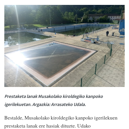
Prestaketa lanak Musakolako kiroldegiko kanpoko
igerilekuetan. Argazkia: Arrasateko Udala.
Bestalde, Musakolako kiroldegiko kanpoko igerilekuen
prestaketa lanak ere hasiak dituzte. Udako