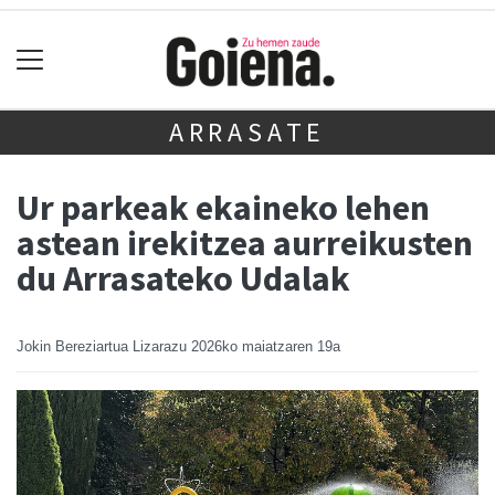
ARRASATE
Ur parkeak ekaineko lehen
astean irekitzea aurreikusten
du Arrasateko Udalak
Jokin Bereziartua Lizarazu
2026ko maiatzaren 19a