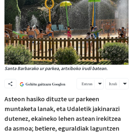
Santa Barbarako ur parkea, artxiboko irudi batean.
Entzun
Itzuli
Gehitu gaitzazu Googlen
Asteon hasiko dituzte ur parkeen
muntaketa lanak, eta Udaletik jakinarazi
dutenez, ekaineko lehen astean irekitzea
da asmoa; betiere, eguraldiak laguntzen