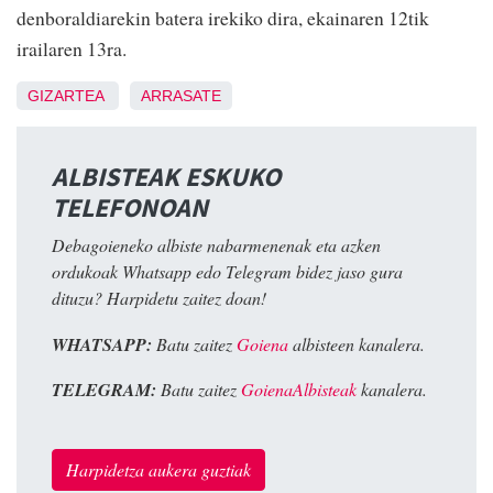
denboraldiarekin batera irekiko dira, ekainaren 12tik
irailaren 13ra.
GIZARTEA
ARRASATE
ALBISTEAK ESKUKO
TELEFONOAN
Debagoieneko albiste nabarmenenak eta azken
ordukoak Whatsapp edo Telegram bidez jaso gura
dituzu? Harpidetu zaitez doan!
WHATSAPP:
Batu zaitez
Goiena
albisteen kanalera.
TELEGRAM:
Batu zaitez
GoienaAlbisteak
kanalera.
Harpidetza aukera guztiak