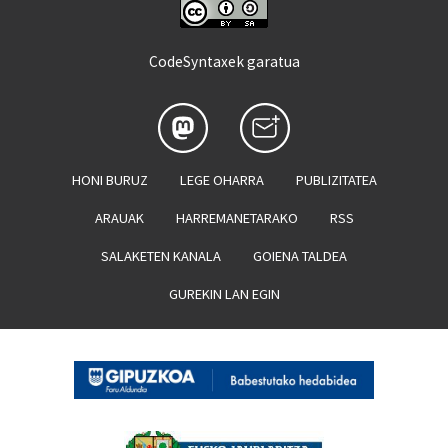
CodeSyntaxek garatua
HONI BURUZ
LEGE OHARRA
PUBLIZITATEA
ARAUAK
HARREMANETARAKO
RSS
SALAKETEN KANALA
GOIENA TALDEA
GUREKIN LAN EGIN