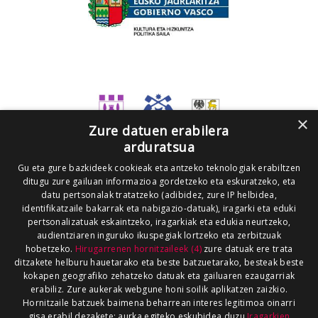
×
Zure datuen erabilera
arduratsua
Gu eta gure bazkideek cookieak eta antzeko teknologiak erabiltzen
ditugu zure gailuan informazioa gordetzeko eta eskuratzeko, eta
datu pertsonalak tratatzeko (adibidez, zure IP helbidea,
identifikatzaile bakarrak eta nabigazio-datuak), iragarki eta eduki
pertsonalizatuak eskaintzeko, iragarkiak eta edukia neurtzeko,
audientziaren inguruko ikuspegiak lortzeko eta zerbitzuak
hobetzeko.
Hirugarrenen hornitzaileek (4)
zure datuak ere trata
ditzakete helburu hauetarako eta beste batzuetarako, besteak beste
kokapen geografiko zehatzeko datuak eta gailuaren ezaugarriak
erabiliz. Zure aukerak webgune honi soilik aplikatzen zaizkio.
Hornitzaile batzuek baimena beharrean interes legitimoa oinarri
gisa erabil dezakete; aurka egiteko eskubidea duzu
Iragarkien