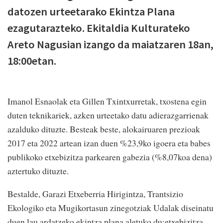
datozen urteetarako Ekintza Plana
ezagutarazteko. Ekitaldia Kulturateko
Areto Nagusian izango da maiatzaren 18an,
18:00etan.
Imanol Esnaolak eta Gillen Txintxurretak, txostena egin
duten teknikariek, azken urteetako datu adierazgarrienak
azalduko dituzte. Besteak beste, alokairuaren prezioak
2017 eta 2022 artean izan duen %23,9ko igoera eta babes
publikoko etxebizitza parkearen gabezia (%8,07koa dena)
aztertuko dituzte.
Bestalde, Garazi Etxeberria Hirigintza, Trantsizio
Ekologiko eta Mugikortasun zinegotziak Udalak diseinatu
duen lau ardatzeko ekintza plana aletuko du:etxebizitza