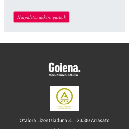
Harpidetza aukera guztiak
Otalora Lizentziaduna 31 · 20500 Arrasate