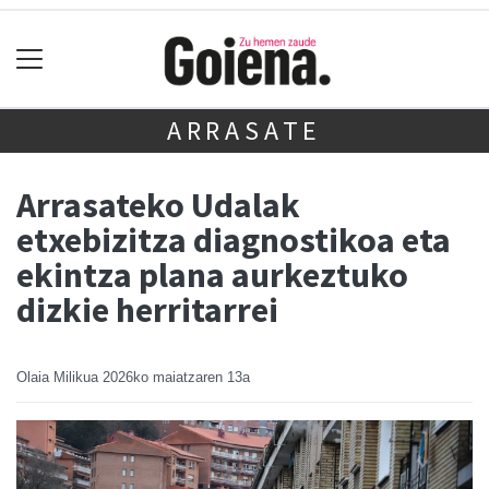
ARRASATE
Arrasateko Udalak
etxebizitza diagnostikoa eta
ekintza plana aurkeztuko
dizkie herritarrei
Olaia Milikua
2026ko maiatzaren 13a