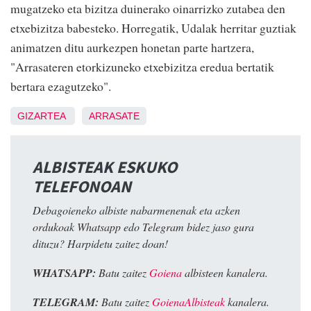
mugatzeko eta bizitza duinerako oinarrizko zutabea den
etxebizitza babesteko. Horregatik, Udalak herritar guztiak
animatzen ditu aurkezpen honetan parte hartzera,
"Arrasateren etorkizuneko etxebizitza eredua bertatik
bertara ezagutzeko".
GIZARTEA
ARRASATE
ALBISTEAK ESKUKO
TELEFONOAN
Debagoieneko albiste nabarmenenak eta azken
ordukoak Whatsapp edo Telegram bidez jaso gura
dituzu? Harpidetu zaitez doan!
WHATSAPP:
Batu zaitez
Goiena
albisteen kanalera.
TELEGRAM:
Batu zaitez
GoienaAlbisteak
kanalera.