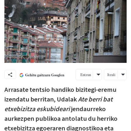
Entzun
Itzuli
Gehitu gaitzazu Googlen
Arrasate tentsio handiko bizitegi-eremu
izendatu berritan, Udalak
Ate berri bat
etxebizitza eskubideari
jendaurreko
aurkezpen publikoa antolatu du herriko
etxebizitza egoeraren diagnostikoa eta