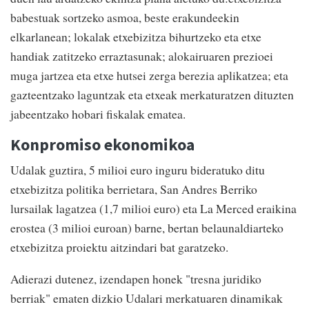
babestuak sortzeko asmoa, beste erakundeekin
elkarlanean; lokalak etxebizitza bihurtzeko eta etxe
handiak zatitzeko erraztasunak; alokairuaren prezioei
muga jartzea eta etxe hutsei zerga berezia aplikatzea; eta
gazteentzako laguntzak eta etxeak merkaturatzen dituzten
jabeentzako hobari fiskalak ematea.
Konpromiso ekonomikoa
Udalak guztira, 5 milioi euro inguru bideratuko ditu
etxebizitza politika berrietara, San Andres Berriko
lursailak lagatzea (1,7 milioi euro) eta La Merced eraikina
erostea (3 milioi euroan) barne, bertan belaunaldiarteko
etxebizitza proiektu aitzindari bat garatzeko.
Adierazi dutenez, izendapen honek "tresna juridiko
berriak" ematen dizkio Udalari merkatuaren dinamikak