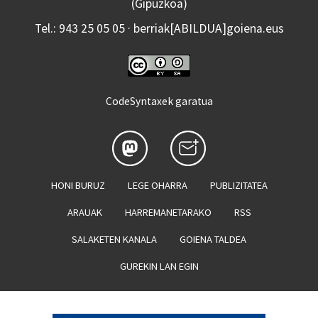
(Gipuzkoa)
Tel.: 943 25 05 05 · berriak[ABILDUA]goiena.eus
CodeSyntaxek garatua
HONI BURUZ
LEGE OHARRA
PUBLIZITATEA
ARAUAK
HARREMANETARAKO
RSS
SALAKETEN KANALA
GOIENA TALDEA
GUREKIN LAN EGIN