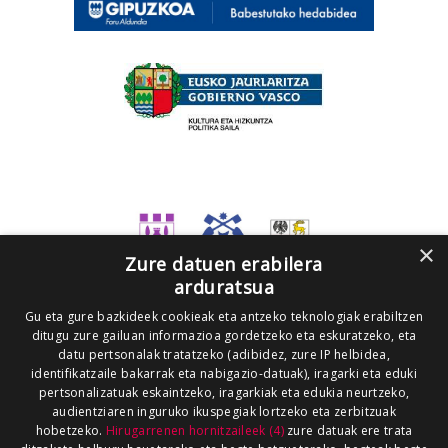
×
Zure datuen erabilera
arduratsua
Gu eta gure bazkideek cookieak eta antzeko teknologiak erabiltzen
ditugu zure gailuan informazioa gordetzeko eta eskuratzeko, eta
datu pertsonalak tratatzeko (adibidez, zure IP helbidea,
identifikatzaile bakarrak eta nabigazio-datuak), iragarki eta eduki
pertsonalizatuak eskaintzeko, iragarkiak eta edukia neurtzeko,
audientziaren inguruko ikuspegiak lortzeko eta zerbitzuak
hobetzeko.
Hirugarrenen hornitzaileek (4)
zure datuak ere trata