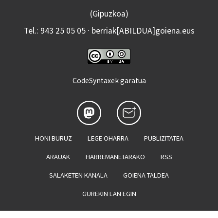
(Gipuzkoa)
Tel.: 943 25 05 05 · berriak[ABILDUA]goiena.eus
CodeSyntaxek garatua
HONI BURUZ
LEGE OHARRA
PUBLIZITATEA
ARAUAK
HARREMANETARAKO
RSS
SALAKETEN KANALA
GOIENA TALDEA
GUREKIN LAN EGIN