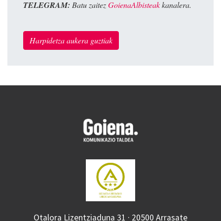
TELEGRAM:
Batu zaitez
GoienaAlbisteak
kanalera.
Harpidetza aukera guztiak
Otalora Lizentziaduna 31 · 20500 Arrasate