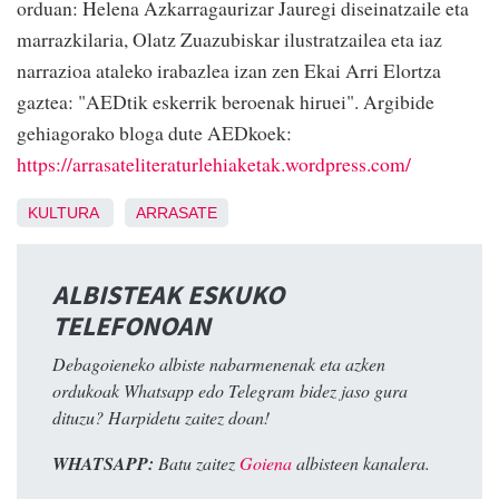
orduan: Helena Azkarragaurizar Jauregi diseinatzaile eta
marrazkilaria, Olatz Zuazubiskar ilustratzailea eta iaz
narrazioa ataleko irabazlea izan zen Ekai Arri Elortza
gaztea: "AEDtik eskerrik beroenak hiruei". Argibide
gehiagorako bloga dute AEDkoek:
https://arrasateliteraturlehiaketak.wordpress.com/
KULTURA
ARRASATE
ALBISTEAK ESKUKO
TELEFONOAN
Debagoieneko albiste nabarmenenak eta azken
ordukoak Whatsapp edo Telegram bidez jaso gura
dituzu? Harpidetu zaitez doan!
WHATSAPP:
Batu zaitez
Goiena
albisteen kanalera.