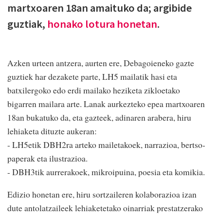
martxoaren 18an amaituko da; argibide
guztiak,
honako lotura honetan
.
Azken urteen antzera, aurten ere, Debagoieneko gazte
guztiek har dezakete parte, LH5 mailatik hasi eta
batxilergoko edo erdi mailako heziketa zikloetako
bigarren mailara arte. Lanak aurkezteko epea martxoaren
18an bukatuko da, eta gazteek, adinaren arabera, hiru
lehiaketa dituzte aukeran:
- LH5etik DBH2ra arteko mailetakoek, narrazioa, bertso-
paperak eta ilustrazioa.
- DBH3tik aurrerakoek, mikroipuina, poesia eta komikia.
Edizio honetan ere, hiru sortzaileren kolaborazioa izan
dute antolatzaileek lehiaketetako oinarriak prestatzerako