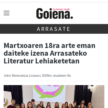
ARRASATE
Martxoaren 18ra arte eman
daiteke izena Arrasateko
Literatur Lehiaketetan
Jokin Bereziartua Lizarazu
2026ko otsailaren 9a