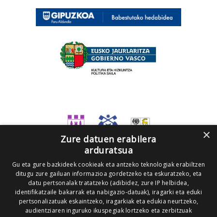
×
Zure datuen erabilera
arduratsua
Gu eta gure bazkideek cookieak eta antzeko teknologiak erabiltzen
ditugu zure gailuan informazioa gordetzeko eta eskuratzeko, eta
datu pertsonalak tratatzeko (adibidez, zure IP helbidea,
identifikatzaile bakarrak eta nabigazio-datuak), iragarki eta eduki
pertsonalizatuak eskaintzeko, iragarkiak eta edukia neurtzeko,
audientziaren inguruko ikuspegiak lortzeko eta zerbitzuak