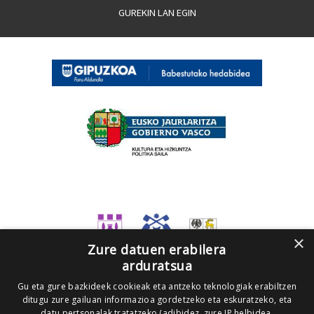
GUREKIN LAN EGIN
×
Zure datuen erabilera
arduratsua
Gu eta gure bazkideek cookieak eta antzeko teknologiak erabiltzen
ditugu zure gailuan informazioa gordetzeko eta eskuratzeko, eta
datu pertsonalak tratatzeko (adibidez, zure IP helbidea,