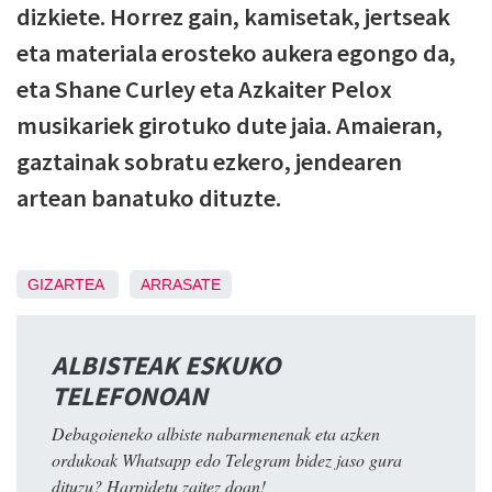
dizkiete. Horrez gain, kamisetak, jertseak
eta materiala erosteko aukera egongo da,
eta Shane Curley eta Azkaiter Pelox
musikariek girotuko dute jaia. Amaieran,
gaztainak sobratu ezkero, jendearen
artean banatuko dituzte.
GIZARTEA
ARRASATE
ALBISTEAK ESKUKO
TELEFONOAN
Debagoieneko albiste nabarmenenak eta azken
ordukoak Whatsapp edo Telegram bidez jaso gura
dituzu? Harpidetu zaitez doan!