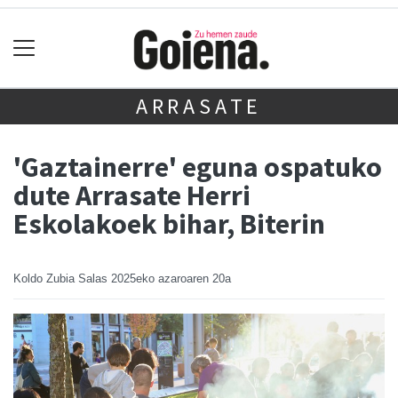
ARRASATE
'Gaztainerre' eguna ospatuko
dute Arrasate Herri
Eskolakoek bihar, Biterin
Koldo Zubia Salas
2025eko azaroaren 20a