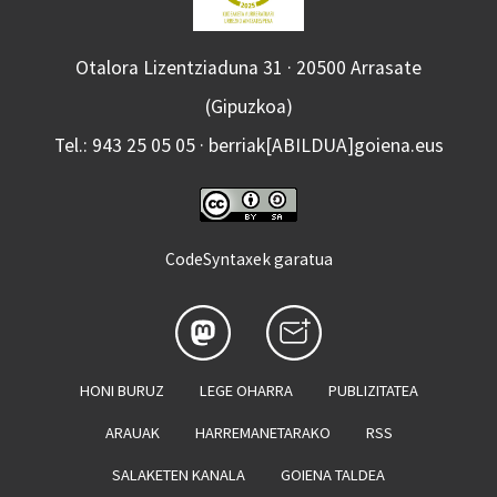
Otalora Lizentziaduna 31 · 20500 Arrasate
(Gipuzkoa)
Tel.: 943 25 05 05 · berriak[ABILDUA]goiena.eus
CodeSyntaxek garatua
HONI BURUZ
LEGE OHARRA
PUBLIZITATEA
ARAUAK
HARREMANETARAKO
RSS
SALAKETEN KANALA
GOIENA TALDEA