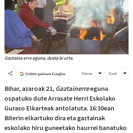
Gaztaina erre eguna, duela bi urte.
Entzun
Itzuli
Gehitu gaitzazu Googlen
Bihar, azaroak 21,
Gaztainerre
eguna
ospatuko dute Arrasate Herri Eskolako
Guraso Elkarteak antolatuta. 16:30ean
Biterin elkartuko dira eta gaztainak
eskolako hiru guneetako haurrei banatuko