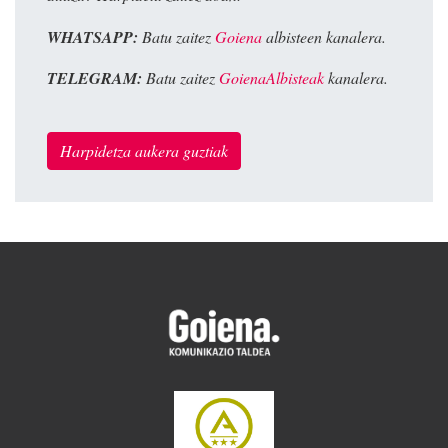
WHATSAPP:
Batu zaitez
Goiena
albisteen kanalera.
TELEGRAM:
Batu zaitez
GoienaAlbisteak
kanalera.
Harpidetza aukera guztiak