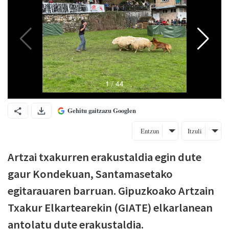
Gehitu gaitzazu Googlen
Entzun
Itzuli
Artzai txakurren erakustaldia egin dute
gaur Kondekuan, Santamasetako
egitarauaren barruan. Gipuzkoako Artzain
Txakur Elkartearekin (GIATE) elkarlanean
antolatu dute erakustaldia.