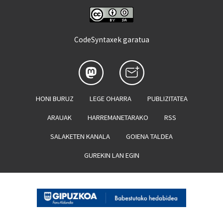
CodeSyntaxek garatua
HONI BURUZ
LEGE OHARRA
PUBLIZITATEA
ARAUAK
HARREMANETARAKO
RSS
SALAKETEN KANALA
GOIENA TALDEA
GUREKIN LAN EGIN