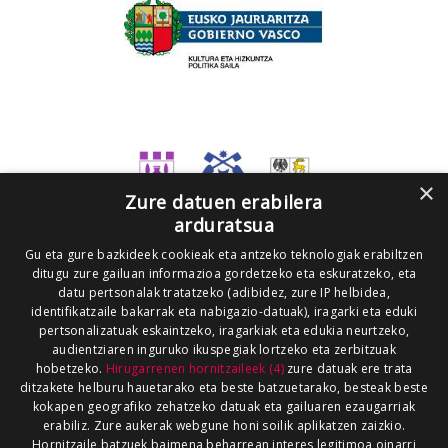
×
Zure datuen erabilera
arduratsua
Gu eta gure bazkideek cookieak eta antzeko teknologiak erabiltzen
ditugu zure gailuan informazioa gordetzeko eta eskuratzeko, eta
datu pertsonalak tratatzeko (adibidez, zure IP helbidea,
identifikatzaile bakarrak eta nabigazio-datuak), iragarki eta eduki
pertsonalizatuak eskaintzeko, iragarkiak eta edukia neurtzeko,
audientziaren inguruko ikuspegiak lortzeko eta zerbitzuak
hobetzeko.
Hirugarrenen hornitzaileek (4)
zure datuak ere trata
ditzakete helburu hauetarako eta beste batzuetarako, besteak beste
kokapen geografiko zehatzeko datuak eta gailuaren ezaugarriak
erabiliz. Zure aukerak webgune honi soilik aplikatzen zaizkio.
Hornitzaile batzuek baimena beharrean interes legitimoa oinarri