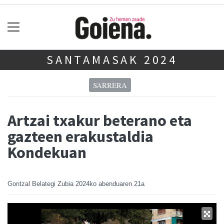
SANTAMASAK 2024
SARRERA
Artzai txakur beterano eta
gazteen erakustaldia
Kondekuan
Gontzal Belategi Zubia
2024ko abenduaren 21a