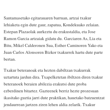
Santamasetako egitarauaren barruan, artzai txakur
lehiaketa egin dute gaur, zapatua, Kondekuako zelaian.
Estepan Plazaolak aurkeztu du erakustaldia, eta Jose
Ramon Garcia artzaiak gidatu du. Garciaren As, Lia eta
Bitu, Mikel Calderonen Sua, Esther Caminoren Yako eta
Juan Carlos Alonsoren Bizkor txakurrek hartu dute parte
bertan.
Txakur beteranoak eta hezten dabiltzan txakurrak
uztartuta jardun dira. Txapelketetan ibiltzen diren txakur
beteranoek beraien abilezia erakutsi dute proba
ezberdinen bitartez. Gazteenek berriz hezte prozesuan
ikasitako guztia jarri dute praktikan, hauetako batzuentzat
jendaurrean jartzen ziren lehen aldia zelarik. Txakur