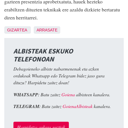
gazteen presentzia aprobetxatuta, hauek hezteko
erabiltzen dituzten teknikak ere azaldu dizkiete bertaratu
diren herritarrei.
GIZARTEA
ARRASATE
ALBISTEAK ESKUKO
TELEFONOAN
Debagoieneko albiste nabarmenenak eta azken
ordukoak Whatsapp edo Telegram bidez jaso gura
dituzu? Harpidetu zaitez doan!
WHATSAPP:
Batu zaitez
Goiena
albisteen kanalera.
TELEGRAM:
Batu zaitez
GoienaAlbisteak
kanalera.
Harpidetza aukera guztiak