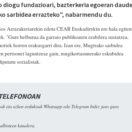
 diogu fundazioari, bazterkeria egoeran daud
ako sarbidea errazteko", nabarmendu du.
 Sos Arrazakeriarekin edota CEAR Euskadirekin ere hala egiten
 "Gure helburua da garraio publikoaren erabilera sustatzea,
 horiek horren erakusgarri dira. Izan ere, Mugirako sarbidea
en pertsonei laguntzeaz gain, mugikortasunerako eskubidea
iputatu sozialistak.
 TELEFONOAN
ak eta azken ordukoak Whatsapp edo Telegram bidez jaso gura
albisteen kanalera.