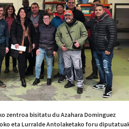
ko zentroa bisitatu du Azahara Dominguez
ko eta Lurralde Antolaketako foru diputatuak