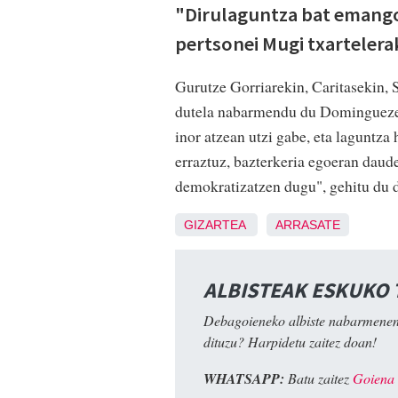
"Dirulaguntza bat emango
pertsonei Mugi txarteler
Gurutze Gorriarekin, Caritasekin,
dutela nabarmendu du Dominguezek.
inor atzean utzi gabe, eta laguntza
erraztuz, bazterkeria egoeran daud
demokratizatzen dugu", gehitu du d
GIZARTEA
ARRASATE
ALBISTEAK ESKUKO
Debagoieneko albiste nabarmenen
dituzu? Harpidetu zaitez doan!
WHATSAPP:
Batu zaitez
Goiena