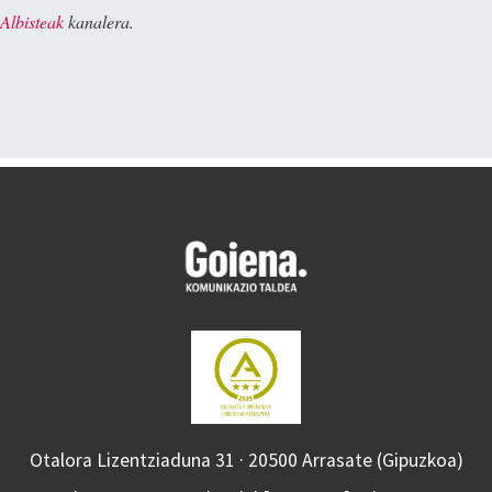
Albisteak
kanalera.
Otalora Lizentziaduna 31 · 20500 Arrasate (Gipuzkoa)