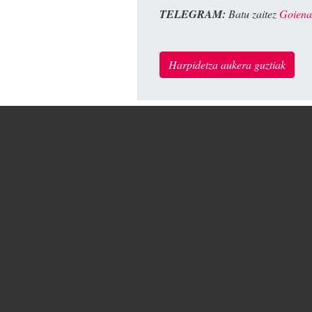
TELEGRAM:
Batu zaitez
Goiena
Harpidetza aukera guztiak