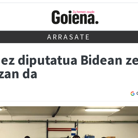
ARRASATE
z diputatua Bidean z
zan da