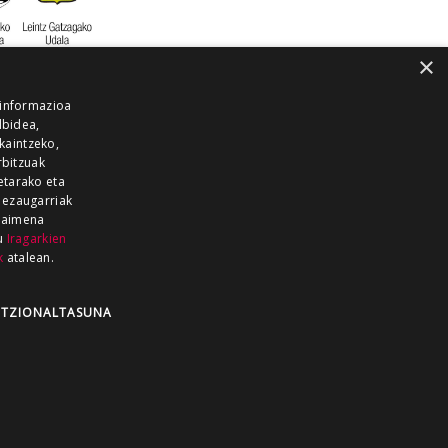
×
 informazioa
lbidea,
skaintzeko,
rbitzuak
etarako eta
 ezaugarriak
 baimena
zu
Iragarkien
k
atalean.
EITIA GUKA
AZKOITIA GUKA
BARRENA
GUKA
GUKA TELEBISTA
HIRUKA
TZIONALTASUNA
Z GUKA
ZUMAIA GUKA
28 KANALA