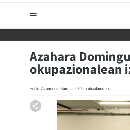
Azahara Domingue
okupazionalean i
Eneko Azurmendi Barrena
2024ko otsailaren 27a