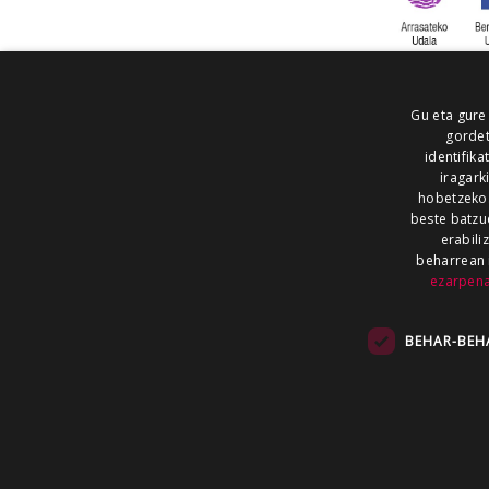
Gu eta gure
gordet
identifika
iragark
hobetzeko
beste batzu
erabili
beharrean 
ezarpen
AIARALDEA
AIKOR
AIURRI
ALEA
BEGITU
ERRAN
EUSKALERRIA IRRA
BEHAR-BEH
KRONIKA
MAILOPE
NOAUA
O