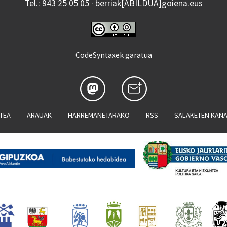
Tel.: 943 25 05 05 · berriak[ABILDUA]goiena.eus
CodeSyntaxek garatua
ATEA
ARAUAK
HARREMANETARAKO
RSS
SALAKETEN KAN