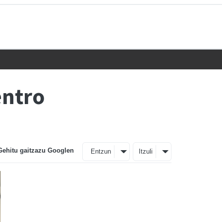
entro
Gehitu gaitzazu Googlen
Entzun
Itzuli